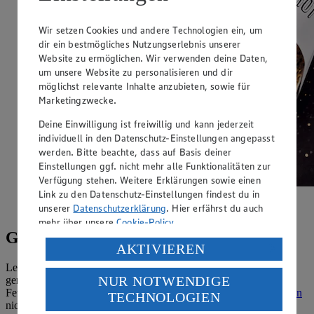
Wir setzen Cookies und andere Technologien ein, um
dir ein bestmögliches Nutzungserlebnis unserer
Website zu ermöglichen. Wir verwenden deine Daten,
um unsere Website zu personalisieren und dir
möglichst relevante Inhalte anzubieten, sowie für
Marketingzwecke.
Deine Einwilligung ist freiwillig und kann jederzeit
individuell in den Datenschutz-Einstellungen angepasst
werden. Bitte beachte, dass auf Basis deiner
Einstellungen ggf. nicht mehr alle Funktionalitäten zur
Verfügung stehen. Weitere Erklärungen sowie einen
Link zu den Datenschutz-Einstellungen findest du in
Brot für die ketogene Ernährung: Unser
Leinsamenbrot.
unserer
Datenschutzerklärung
. Hier erfährst du auch
mehr über unsere
Cookie-Policy
.
Gesunde Fettsäuren: Omega-3-Rezepte
Verarbeitung deiner personenbezogenen Daten in den
AKTIVIEREN
USA durch Facebook und YouTube:
Leinöl, Rapsöl, Fischöl, Walnüsse und Chiasamen haben eines
NUR NOTWENDIGE
gemeinsam: sie sind reich an den lebenswichtigen Omega-3-
Wenn du auf „Aktivieren“ klickst, willigst du im Sinne
Fettsäuren. Der Körper kann die mehrfach
ungesättigten Fettsäuren
TECHNOLOGIEN
des Art. 49 Abs. 1 Satz 1 lit. a) DSGVO ein, dass deine
nicht selbst herstellen, sodass sie regelmäßig über die Nahrung
Daten in den USA verarbeitet werden. Der EuGH sieht