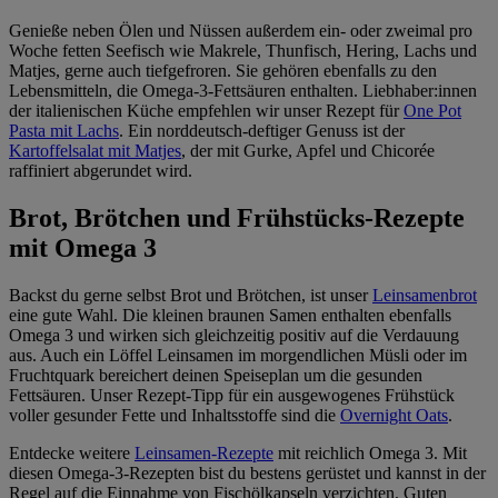
Genieße neben Ölen und Nüssen außerdem ein- oder zweimal pro
Woche fetten Seefisch wie Makrele, Thunfisch, Hering, Lachs und
Matjes, gerne auch tiefgefroren. Sie gehören ebenfalls zu den
Lebensmitteln, die Omega-3-Fettsäuren enthalten. Liebhaber:innen
der italienischen Küche empfehlen wir unser Rezept für
One Pot
Pasta mit Lachs
. Ein norddeutsch-deftiger Genuss ist der
Kartoffelsalat mit Matjes
, der mit Gurke, Apfel und Chicorée
raffiniert abgerundet wird.
Brot, Brötchen und Frühstücks-Rezepte
mit Omega 3
Backst du gerne selbst Brot und Brötchen, ist unser
Leinsamenbrot
eine gute Wahl. Die kleinen braunen Samen enthalten ebenfalls
Omega 3 und wirken sich gleichzeitig positiv auf die Verdauung
aus. Auch ein Löffel Leinsamen im morgendlichen Müsli oder im
Fruchtquark bereichert deinen Speiseplan um die gesunden
Fettsäuren. Unser Rezept-Tipp für ein ausgewogenes Frühstück
voller gesunder Fette und Inhaltsstoffe sind die
Overnight Oats
.
Entdecke weitere
Leinsamen-Rezepte
mit reichlich Omega 3. Mit
diesen Omega-3-Rezepten bist du bestens gerüstet und kannst in der
Regel auf die Einnahme von Fischölkapseln verzichten. Guten