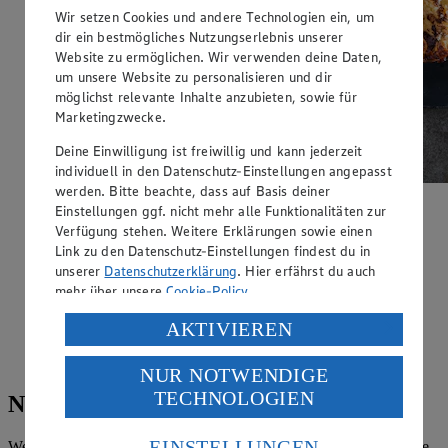
Wir setzen Cookies und andere Technologien ein, um
dir ein bestmögliches Nutzungserlebnis unserer
Website zu ermöglichen. Wir verwenden deine Daten,
um unsere Website zu personalisieren und dir
möglichst relevante Inhalte anzubieten, sowie für
Marketingzwecke.
Deine Einwilligung ist freiwillig und kann jederzeit
individuell in den Datenschutz-Einstellungen angepasst
werden. Bitte beachte, dass auf Basis deiner
Einstellungen ggf. nicht mehr alle Funktionalitäten zur
Verfügung stehen. Weitere Erklärungen sowie einen
Link zu den Datenschutz-Einstellungen findest du in
Mit Video
unserer
Datenschutzerklärung
. Hier erfährst du auch
mehr über unsere
Cookie-Policy
.
Zupfbrot mit Banane
Verarbeitung deiner personenbezogenen Daten in den
AKTIVIEREN
Zubereitungsdauer
USA durch Facebook und YouTube:
70 min.
NUR NOTWENDIGE
Wenn du auf „Aktivieren“ klickst, willigst du im Sinne
TECHNOLOGIEN
des Art. 49 Abs. 1 Satz 1 lit. a) DSGVO ein, dass deine
Noch mehr leckere Rezepte!
Daten in den USA verarbeitet werden. Der EuGH sieht
die USA als Land mit einem nach europäischen
EINSTELLUNGEN
Weitere Rezeptinspirationen für vielfältige Gerichte bekommen Sie