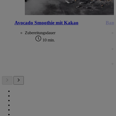
Avocado Smoothie mit Kakao
Bana
Zubereitungsdauer
10 min.