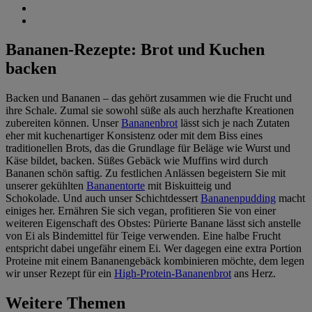
Bananen-Rezepte: Brot und Kuchen
backen
Backen und Bananen – das gehört zusammen wie die Frucht und
ihre Schale. Zumal sie sowohl süße als auch herzhafte Kreationen
zubereiten können. Unser
Bananenbrot
lässt sich je nach Zutaten
eher mit kuchenartiger Konsistenz oder mit dem Biss eines
traditionellen Brots, das die Grundlage für Beläge wie Wurst und
Käse bildet, backen. Süßes Gebäck wie Muffins wird durch
Bananen schön saftig. Zu festlichen Anlässen begeistern Sie mit
unserer gekühlten
Bananentorte
mit Biskuitteig und
Schokolade. Und auch unser Schichtdessert
Bananenpudding
macht
einiges her. Ernähren Sie sich vegan, profitieren Sie von einer
weiteren Eigenschaft des Obstes: Pürierte Banane lässt sich anstelle
von Ei als Bindemittel für Teige verwenden. Eine halbe Frucht
entspricht dabei ungefähr einem Ei. Wer dagegen eine extra Portion
Proteine mit einem Bananengebäck kombinieren möchte, dem legen
wir unser Rezept für ein
High-Protein-Bananenbrot
ans Herz.
Weitere Themen