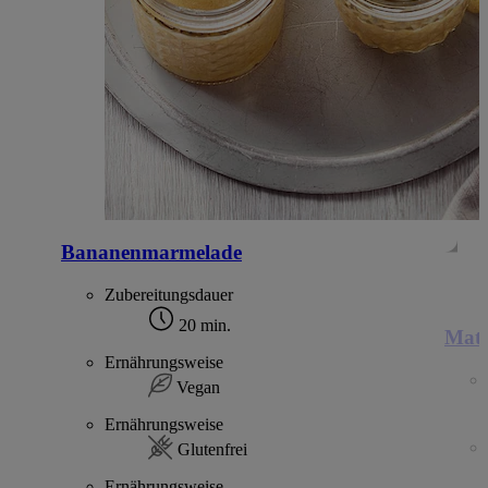
Bananenmarmelade
Zubereitungsdauer
20 min.
Matc
Ernährungsweise
Vegan
Ernährungsweise
Glutenfrei
Ernährungsweise