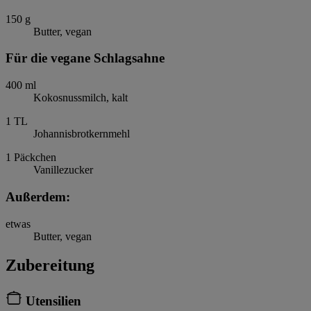
150
g
Butter, vegan
Für die vegane Schlagsahne
400
ml
Kokosnussmilch, kalt
1
TL
Johannisbrotkernmehl
1
Päckchen
Vanillezucker
Außerdem:
etwas
Butter, vegan
Zubereitung
Utensilien