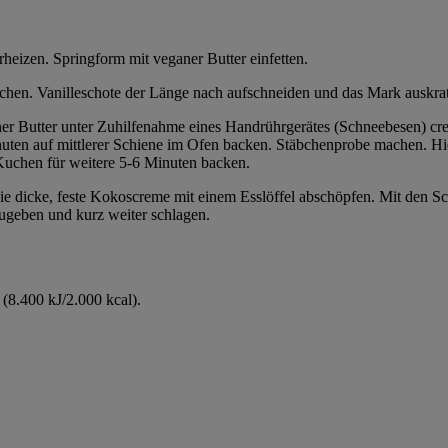
eizen. Springform mit veganer Butter einfetten.
en. Vanilleschote der Länge nach aufschneiden und das Mark auskrat
 Butter unter Zuhilfenahme eines Handrührgerätes (Schneebesen) crem
inuten auf mittlerer Schiene im Ofen backen. Stäbchenprobe machen. Hie
Kuchen für weitere 5-6 Minuten backen.
ie dicke, feste Kokoscreme mit einem Esslöffel abschöpfen. Mit den Sc
zugeben und kurz weiter schlagen.
(8.400 kJ/2.000 kcal).