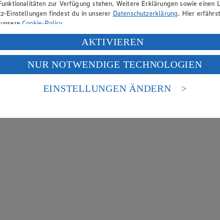
Funktionalitäten zur Verfügung stehen. Weitere Erklärungen sowie einen L
z-Einstellungen findest du in unserer
Datenschutzerklärung
. Hier erfährs
 unsere
Cookie-Policy
.
ung deiner personenbezogenen Daten in den USA durch Facebook und Yo
AKTIVIEREN
f „Aktivieren“ klickst, willigst du im Sinne des Art. 49 Abs. 1 Satz 1 lit
NUR NOTWENDIGE TECHNOLOGIEN
deine Daten in den USA verarbeitet werden. Der EuGH sieht die USA als 
 europäischen Standards nicht angemessenen Datenschutzniveau an. Es b
es Zugriffs durch US-amerikanische Behörden.
EINSTELLUNGEN ÄNDERN
nen zum Herausgeber der Seite findest du im
Impressum