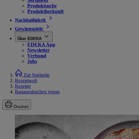
Sortiment
Produktsuche
Produktherkunft
Nachhaltigkeit
Gewinnspiele
Über EDEKA
EDEKA App
Newsletter
Verbund
Jobs
Zur Startseite
Rezeptwelt
Rezepte
Bananenkuchen vegan
Drucken