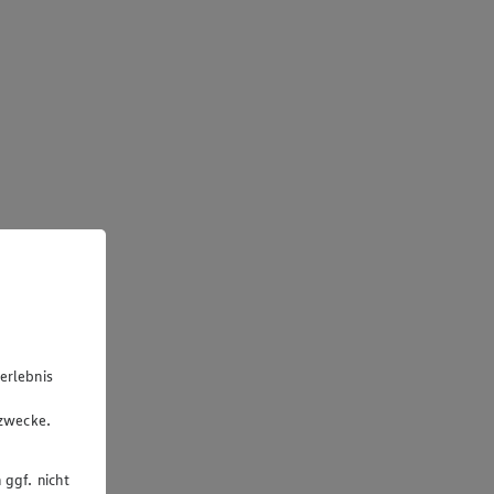
erlebnis
u
gzwecke.
 ggf. nicht