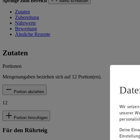
Springe zum Bereich
Menü schließen
Zutaten
Zubereitung
Nährwerte
Bewertung
Ähnliche Rezepte
Zutaten
Portionen
Mengenangaben beziehen sich auf
12
Portion(en).
Date
Portion abziehen
12
Wir setzen
unserer We
Portion hinzufügen
personalis
Für den Rührteig
Deine Einwi
Einstellun