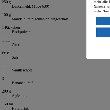
mehr alle 
250
g
Dinkelmehl, (Type 630)
Datenschut
mehr über
100
g
Mandeln, fein gemahlen, ungeschält
Verarbeit
1
Päckchen
Wenn du au
Backpulver
ein, dass 
einem nach
1
TL
Risiko ein
Zimt
Informatio
Prise
Salz
1
Vanilleschote
3
Bananen, reif
200
g
Apfelmus
150
ml
Haferdrink