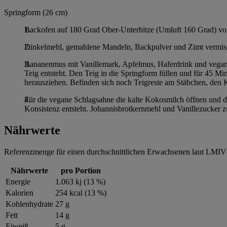
Springform (26 cm)
Backofen auf 180 Grad Ober-Unterhitze (Umluft 160 Grad) vorh
Dinkelmehl, gemahlene Mandeln, Backpulver und Zimt vermisch
Bananenmus mit Vanillemark, Apfelmus, Haferdrink und veganer
Teig entsteht. Den Teig in die Springform füllen und für 45 M
herausziehen. Befinden sich noch Teigreste am Stäbchen, den 
Für die vegane Schlagsahne die kalte Kokosmilch öffnen und d
Konsistenz entsteht. Johannisbrotkernmehl und Vanillezucker 
Nährwerte
Referenzmenge für einen durchschnittlichen Erwachsenen laut LMIV 
Nährwerte
pro Portion
Energie
1.063 kj (13 %)
Kalorien
254 kcal (13 %)
Kohlenhydrate
27 g
Fett
14 g
Eiweiß
5 g