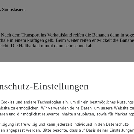
s Südostasien.
t. Nach dem Transport ins Verkaufsland reifen die Bananen dann in sog
hale in einem kräftigen gelb. Beim weiter-reifen entwickelt die Banane
eicht. Die Haltbarkeit nimmt dann sehr schnell ab.
. Je nach Sorte und Reifegrad schmeckt sie leicht süß bis sehr süß.
nschutz-Einstellungen
m Müsli oder als Obstsalat. Die Früchte schmecken aber auch als Mus
Rezept für
gegrillte Banane
beweist. Probieren Sie zum Beispiel unse
 Cookies und andere Technologien ein, um dir ein bestmögliches Nutzungs
uckerersatz für unseren
Low-Carb-Kuchen
eignen sie sich. Getrocknete
bsite zu ermöglichen. Wir verwenden deine Daten, um unsere Website z
ieren und dir möglichst relevante Inhalte anzubieten, sowie für Marketin
lligung ist freiwillig und kann jederzeit individuell in den Datenschutz-
gen angepasst werden. Bitte beachte, dass auf Basis deiner Einstellungen