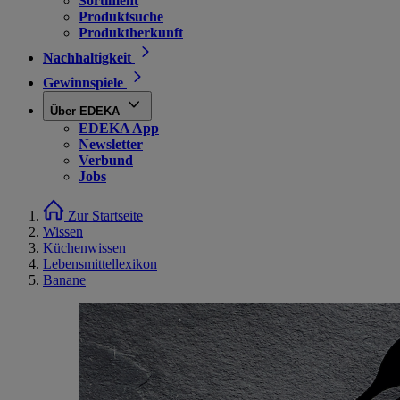
Sortiment
Produktsuche
Produktherkunft
Nachhaltigkeit
Gewinnspiele
Über EDEKA
EDEKA App
Newsletter
Verbund
Jobs
Zur Startseite
Wissen
Küchenwissen
Lebensmittellexikon
Banane