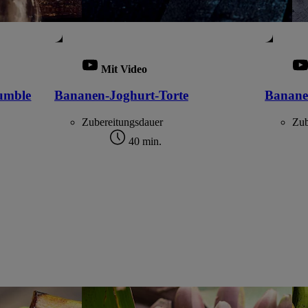
Mit Video
umble
Bananen-Joghurt-Torte
Banane
Zubereitungsdauer
Zub
40 min.