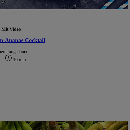
Mit Video
n-Ananas-Cocktail
ereitungsdauer
10 min.