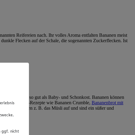
enannten Reifereien nach. Ihr volles Aroma entfalten Bananen meist
 dunkle Flecken auf der Schale, die sogenannten Zuckerflecken. Ist
 und eignen sich so gut als Baby- und Schonkost. Bananen können
re süßen Bananen-Rezepte wie Bananen Crumble,
Bananenbrot mit
erlebnis
 Bananen peppen z. B. das Müsli auf und sind ein süßer und
u
gzwecke.
 ggf. nicht