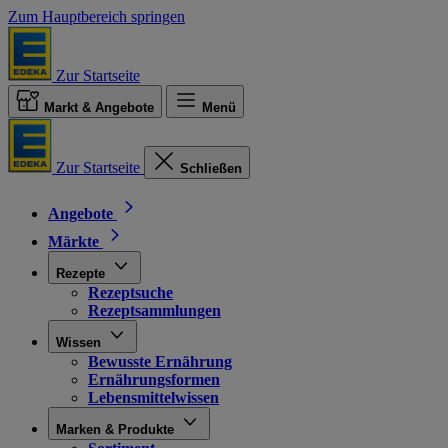
Zum Hauptbereich springen
Zur Startseite
Markt & Angebote
Menü
Zur Startseite
Schließen
Angebote
Märkte
Rezepte
Rezeptsuche
Rezeptsammlungen
Wissen
Bewusste Ernährung
Ernährungsformen
Lebensmittelwissen
Marken & Produkte