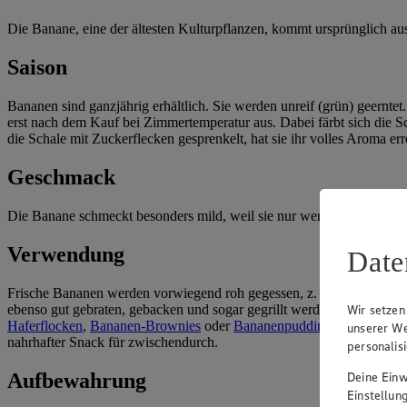
Die Banane, eine der ältesten Kulturpflanzen, kommt ursprünglich au
Saison
Bananen sind ganzjährig erhältlich. Sie werden unreif (grün) geernte
erst nach dem Kauf bei Zimmertemperatur aus. Dabei färbt sich die Sc
die Schale mit Zuckerflecken gesprenkelt, hat sie ihr volles Aroma err
Geschmack
Die Banane schmeckt besonders mild, weil sie nur wenig Säure enthält
Verwendung
Date
Frische Bananen werden vorwiegend roh gegessen, z. B. als Snack, i
ebenso gut gebraten, gebacken und sogar gegrillt werden, wie unser 
Wir setzen
Haferflocken
,
Bananen-Brownies
oder
Bananenpudding
. Auch als Z
unserer We
nahrhafter Snack für zwischendurch.
personalis
Aufbewahrung
Deine Einwi
Einstellun