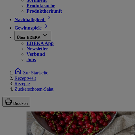
Sortiment
Produktsuche
Produktherkunft
Nachhaltigkeit
Gewinnspiele
Über EDEKA
EDEKA App
Newsletter
Verbund
Jobs
Zur Startseite
Rezeptwelt
Rezepte
Zuckerschoten-Salat
Drucken