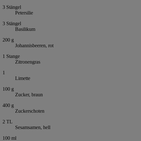
3
Stängel
Petersilie
3
Stängel
Basilikum
200
g
Johannisbeeren, rot
1
Stange
Zitronengras
1
Limette
100
g
Zucker, braun
400
g
Zuckerschoten
2
TL
Sesamsamen, hell
100
ml