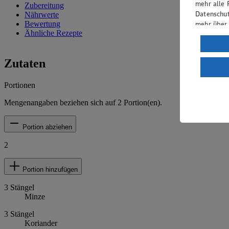
mehr alle 
Zubereitung
Datenschut
Nährwerte
mehr über
Bewertung
Ähnliche Rezepte
Verarbeit
Wenn du au
Zutaten
ein, dass 
einem nach
Portionen
Risiko ein
Mengenangaben beziehen sich auf
2
Portion(en).
Informatio
Portion abziehen
2
Portion hinzufügen
3
Stängel
Minze
3
Stängel
Koriander