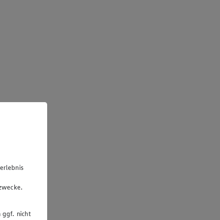
erlebnis
u
gzwecke.
 ggf. nicht