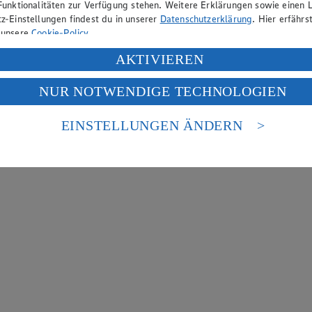
Funktionalitäten zur Verfügung stehen. Weitere Erklärungen sowie einen L
z-Einstellungen findest du in unserer
Datenschutzerklärung
. Hier erfährs
 unsere
Cookie-Policy
.
ung deiner personenbezogenen Daten in den USA durch Facebook und Yo
AKTIVIEREN
f „Aktivieren“ klickst, willigst du im Sinne des Art. 49 Abs. 1 Satz 1 lit
NUR NOTWENDIGE TECHNOLOGIEN
deine Daten in den USA verarbeitet werden. Der EuGH sieht die USA als 
 europäischen Standards nicht angemessenen Datenschutzniveau an. Es b
es Zugriffs durch US-amerikanische Behörden.
EINSTELLUNGEN ÄNDERN
nen zum Herausgeber der Seite findest du im
Impressum