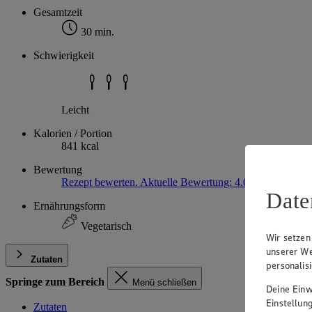
Gesamtzeit
30 min.
Schwierigkeit
Leicht
Kalorien / Portion
841 kcal
Bewertung
Rezept bewerten. Aktuelle Bewertung: 4.0
4
(1)
4.0 von 
Date
Ernährungsform
Vegetarisch
Wir setzen
unserer We
Zutaten
personalis
Springe zum Bereich
Menü schließen
Deine Einwi
Einstellun
Zutaten