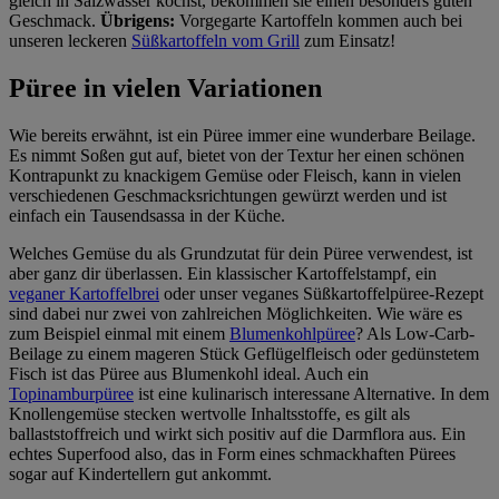
gleich in Salzwasser kochst, bekommen sie einen besonders guten
Geschmack.
Übrigens:
Vorgegarte Kartoffeln kommen auch bei
unseren leckeren
Süßkartoffeln vom Grill
zum Einsatz!
Püree in vielen Variationen
Wie bereits erwähnt, ist ein Püree immer eine wunderbare Beilage.
Es nimmt Soßen gut auf, bietet von der Textur her einen schönen
Kontrapunkt zu knackigem Gemüse oder Fleisch, kann in vielen
verschiedenen Geschmacksrichtungen gewürzt werden und ist
einfach ein Tausendsassa in der Küche.
Welches Gemüse du als Grundzutat für dein Püree verwendest, ist
aber ganz dir überlassen. Ein klassischer Kartoffelstampf, ein
veganer Kartoffelbrei
oder unser veganes Süßkartoffelpüree-Rezept
sind dabei nur zwei von zahlreichen Möglichkeiten. Wie wäre es
zum Beispiel einmal mit einem
Blumenkohlpüree
? Als Low-Carb-
Beilage zu einem mageren Stück Geflügelfleisch oder gedünstetem
Fisch ist das Püree aus Blumenkohl ideal. Auch ein
Topinamburpüree
ist eine kulinarisch interessane Alternative. In dem
Knollengemüse stecken wertvolle Inhaltsstoffe, es gilt als
ballaststoffreich und wirkt sich positiv auf die Darmflora aus. Ein
echtes Superfood also, das in Form eines schmackhaften Pürees
sogar auf Kindertellern gut ankommt.