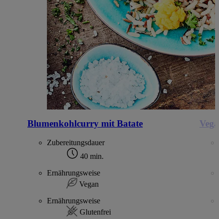
Blumenkohlcurry mit Batate
Vega
Zubereitungsdauer
40 min.
Ernährungsweise
Vegan
Ernährungsweise
Glutenfrei