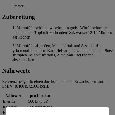
Pfeffer
Zubereitung
Süßkartoffeln schälen, waschen, in grobe Würfel schneiden
und in einem Topf mit kochendem Salzwasser 12-15 Minuten
gar kochen.
Süßkartoffeln abgießen, Mandeldrink und Sesamöl dazu
geben und mit einem Kartoffelstampfer zu einem feinen Püree
stampfen. Mit Muskatnuss, Zimt, Salz und Pfeffer
abschmecken.
Nährwerte
Referenzmenge für einen durchschnittlichen Erwachsenen laut
LMIV (8.400 kJ/2.000 kcal).
Nährwerte
pro Portion
Energie
666 kj (8 %)
Kalorien
159 kcal (8 %)
Kohlenhydrate
34 g