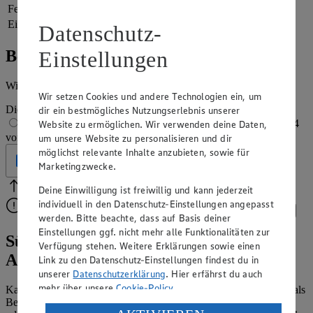
Fett
2 g
Eiweiß
3 g
Datenschutz-
Einstellungen
Bewertung
Wie hat es dir geschmeckt?
Wir setzen Cookies und andere Technologien ein, um
Die Bewertung wird automatisch gespeichert
dir ein bestmögliches Nutzungserlebnis unserer
1 von 5 Sternen
2 von 5 Sternen
3 von 5 Sternen
4
Website zu ermöglichen. Wir verwenden deine Daten,
von 5 Sternen
5 von 5 Sternen
um unsere Website zu personalisieren und dir
möglichst relevante Inhalte anzubieten, sowie für
Geprüft
Marketingzwecke.
Deine Einwilligung ist freiwillig und kann jederzeit
Bitte Pfeile benutzen
Vielen Dank für deine Bewertung.
individuell in den Datenschutz-Einstellungen angepasst
Bitte wähle eine Bewertung aus, um fortzufahren.
Bewerten
werden. Bitte beachte, dass auf Basis deiner
Einstellungen ggf. nicht mehr alle Funktionalitäten zur
Süßkartoffelpüree-Rezept: eine leckere
Verfügung stehen. Weitere Erklärungen sowie einen
Alternative
Link zu den Datenschutz-Einstellungen findest du in
unserer
Datenschutzerklärung
. Hier erfährst du auch
mehr über unsere
Cookie-Policy
.
Kartoffelstampf und feines Kartoffelpüree sind immer lecker und als
Beilage sehr beliebt. Ob zu Fleisch, Fisch, mit Spinat und Rührei
Verarbeitung deiner personenbezogenen Daten in den