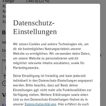
Energie
1.845 kj (22 %)
Kalorien
441 kcal (22 %)
Kohlenhydrate
43 g
Fett
27 g
Datenschutz-
Eiweiß
6 g
Einstellungen
Bewertung
Wie hat es dir geschmeckt?
Wir setzen Cookies und andere Technologien ein, um
dir ein bestmögliches Nutzungserlebnis unserer
Die Bewertung wird automatisch gespeichert
Website zu ermöglichen. Wir verwenden deine Daten,
1 von 5 Sternen
2 von 5 Sternen
3 von 5 Sternen
4
um unsere Website zu personalisieren und dir
von 5 Sternen
5 von 5 Sternen
möglichst relevante Inhalte anzubieten, sowie für
Marketingzwecke.
Geprüft
Deine Einwilligung ist freiwillig und kann jederzeit
Bitte Pfeile benutzen
Vielen Dank für deine Bewertung.
individuell in den Datenschutz-Einstellungen angepasst
Bitte wähle eine Bewertung aus, um fortzufahren.
werden. Bitte beachte, dass auf Basis deiner
Bewerten
Einstellungen ggf. nicht mehr alle Funktionalitäten zur
Veganen Kartoffelbrei selber machen
Verfügung stehen. Weitere Erklärungen sowie einen
Link zu den Datenschutz-Einstellungen findest du in
unserer
Datenschutzerklärung
. Hier erfährst du auch
Kartoffelbrei
ist eine der beliebtesten Beilagen deftiger