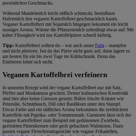
persönlichen Geschmacks.
Während Mandelmilch leicht süßlich schmeckt, beeinflusst
Hafermilch den veganen Kartoffelbrei geschmacklich kaum.
Veganer Kartoffelbrei mit Sojamilch hingegen bekommt ein leicht
nussiges Aroma. Wärme die Pflanzenmilch unbedingt etwas auf: Mit
kalter Flüssigkeit wird das Kartoffelpüree schnell klebrig.
Tipp:
Kartoffelbrei solltest du – wie auch unser
Fufu
– stampfen
und nicht pürieren. Isst du das Püree nicht ganz auf, dann lagere es
am besten für ein bis zwei Tage im Kühlschrank. Denn das
Einfrieren lohnt sich nicht.
Veganen Kartoffelbrei verfeinern
In unserem Rezept wird der vegane Kartoffelbrei nur mit Salz,
Pfeffer und Muskatnuss gewürzt. Deiner kulinarischen Kreativität
sind hier aber keine Grenzen gesetzt: Rühre frische Kräuter wie
Petersilie, Schnittlauch, Dill oder Basilikum unter den Stampf.
Etwas Farbe und ein süßliches Aroma bekommen die zerdrückten
Kartoffeln mit Paprika- oder Tomatenmark. Garnieren lässt sich der
vegane Kartoffelbrei zum Beispiel mit gedünsteten Zwiebeln,
gerösteten Pinienkernen oder grob gehackten Walnüssen. Dazu
passen vegane Fleischersatzgerichte wie vegane Frikadellen,