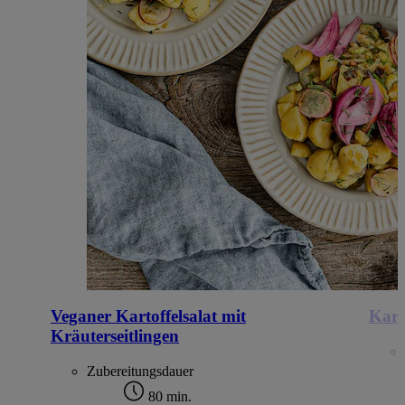
Veganer Kartoffelsalat mit
Kart
Kräuterseitlingen
Zubereitungsdauer
80 min.