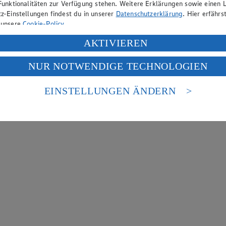
Funktionalitäten zur Verfügung stehen. Weitere Erklärungen sowie einen L
z-Einstellungen findest du in unserer
Datenschutzerklärung
. Hier erfährs
 unsere
Cookie-Policy
.
ung deiner personenbezogenen Daten in den USA durch Facebook und Yo
AKTIVIEREN
f „Aktivieren“ klickst, willigst du im Sinne des Art. 49 Abs. 1 Satz 1 lit
NUR NOTWENDIGE TECHNOLOGIEN
deine Daten in den USA verarbeitet werden. Der EuGH sieht die USA als 
 europäischen Standards nicht angemessenen Datenschutzniveau an. Es b
es Zugriffs durch US-amerikanische Behörden.
EINSTELLUNGEN ÄNDERN
nen zum Herausgeber der Seite findest du im
Impressum