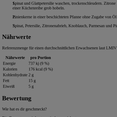
Spinat und Glattpetersilie waschen, trockenschleudern. Zitron
einer Küchenreibe grob hobeln.
Pinienkerne in einer beschichteten Pfanne ohne Zugabe von Öl
Spinat, Petersilie, Zitronenabrieb, Knoblauch, Parmesan und Pi
Nährwerte
Referenzmenge für einen durchschnittlichen Erwachsenen laut LMIV 
Nährwerte
pro Portion
Energie
737 kj (9 %)
Kalorien
176 kcal (9 %)
Kohlenhydrate
2 g
Fett
15 g
Eiweiß
5 g
Bewertung
Wie hat es dir geschmeckt?