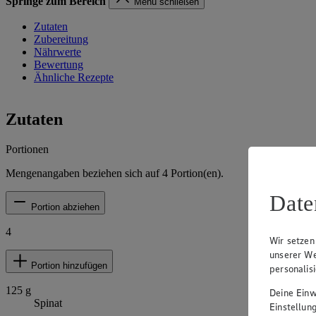
Springe zum Bereich
Menü schließen
Zutaten
Zubereitung
Nährwerte
Bewertung
Ähnliche Rezepte
Zutaten
Portionen
Mengenangaben beziehen sich auf
4
Portion(en).
Date
Portion abziehen
4
Wir setzen
unserer We
Portion hinzufügen
personalis
125
g
Deine Einwi
Spinat
Einstellun