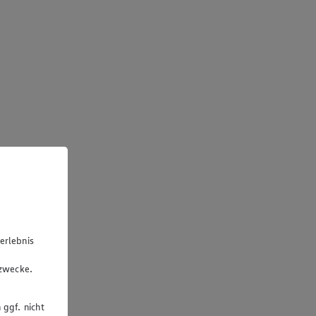
erlebnis
u
gzwecke.
 ggf. nicht