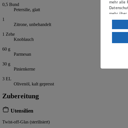
mehr alle 
0,5
Bund
Datenschut
Petersilie, glatt
mehr über
1
Verarbeit
Zitrone, unbehandelt
Wenn du au
1
Zehe
ein, dass 
Knoblauch
einem nach
60
g
Risiko ein
Parmesan
Informatio
30
g
Pinienkerne
3
EL
Olivenöl, kalt gepresst
Zubereitung
Utensilien
Twist-off-Glas (sterilisiert)