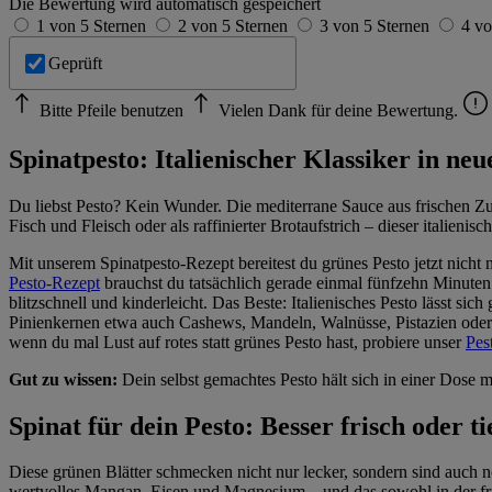
Die Bewertung wird automatisch gespeichert
1 von 5 Sternen
2 von 5 Sternen
3 von 5 Sternen
4 vo
Geprüft
Bitte Pfeile benutzen
Vielen Dank für deine Bewertung.
Spinatpesto: Italienischer Klassiker in n
Du liebst Pesto? Kein Wunder. Die mediterrane Sauce aus frischen Zut
Fisch und Fleisch oder als raffinierter Brotaufstrich – dieser itali
Mit unserem Spinatpesto-Rezept bereitest du grünes Pesto jetzt nicht 
Pesto-Rezept
brauchst du tatsächlich gerade einmal fünfzehn Minuten
blitzschnell und kinderleicht. Das Beste: Italienisches Pesto lässt 
Pinienkernen etwa auch Cashews, Mandeln, Walnüsse, Pistazien oder
wenn du mal Lust auf rotes statt grünes Pesto hast, probiere unser
Pes
Gut zu wissen:
Dein selbst gemachtes Pesto hält sich in einer Dose 
Spinat für dein Pesto: Besser frisch oder t
Diese grünen Blätter schmecken nicht nur lecker, sondern sind auch n
wertvolles Mangan, Eisen und Magnesium – und das sowohl in der fri