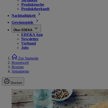
Sortiment
Produktsuche
Produktherkunft
Nachhaltigkeit
Gewinnspiele
Über EDEKA
EDEKA App
Newsletter
Verbund
Jobs
Zur Startseite
Rezeptwelt
Rezepte
Spinatpesto
Drucken