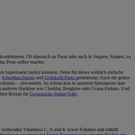
 kombinieren. Ob klassisch zu Pasta oder auch in Suppen, Salaten, zu
das Pesto selber machst.
zum Supermarkt laufen könntest. Denn für dieses wirklich einfache
r
Schnittlauchpesto
und
Grünkohl-Pesto
gemeinsam: Auch die gehen
hlschranks – abwandeln. So schmecken in unserem Spinatpesto statt
ch anderen Hartkäse wie Cheddar, Bergkäse oder Grana Padano. Und
t dem Rezept für
Gorgonzola-Spinat-Soße
.
tiv wirkenden Vitaminen C, A und K sowie Folsäure und enthält
ießer:innen gewinnen bei
Spinat-Rezepten
(wie unseren
Nudeln mit