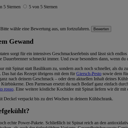
n 5 Sternen
5 von 5 Sternen
Bitte wähle eine Bewertung aus, um fortzufahren.
Bewerten
euem Gewand
aten sorgt für ein intensives Geschmackserlebnis und lässt sich endlos
enische Dauerbrenner schmeckt immer. Und zwar besonders dann, wenn du 
nur mit Spinat statt Basilikum zu, sondern auch noch schneller, als du 
. Das hat das Rezept übrigens mit dem für
Giersch-Pesto
sowie dem fü
sich ganz nach deinem Geschmack – oder dem aktuellen Inhalt deines Kü
 Kürbiskerne. Den Parmesan ersetzt du nach Bedarf ganz einfach dur
to rosso
. Eine weitere köstliche Kochidee mit Spinat liefern wir dir mi
mit Deckel verpackt bis zu drei Wochen in deinem Kühlschrank.
iefgekühlt?
och echte Power-Pakete. Schließlich ist Spinat reich an den antioxida
schen, als auch der tiefgekühlten Variante. Gesundheitsbewusste Gen