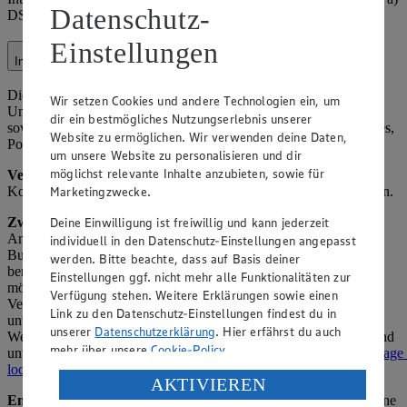
Datenschutz-
DSGVO (Einwilligung über Facebook-Einstellungen).
Einstellungen
Instagram
Die Verarbeitung im Kontext von Instagram (z. B.
Wir setzen Cookies und andere Technologien ein, um
Unternehmensprofil, Werbung) umfasst Interaktionen mit Nutzern
dir ein bestmögliches Nutzungserlebnis unserer
sowie die Veröffentlichung und Analyse von Inhalten (z. B. Stories,
Website zu ermöglichen. Wir verwenden deine Daten,
Posts).
um unsere Website zu personalisieren und dir
möglichst relevante Inhalte anzubieten, sowie für
Verarbeitete Daten:
Nutzer-ID, Interaktionsdaten (z. B. Likes,
Marketingzwecke.
Kommentare), Profilinformationen (soweit öffentlich), Inhaltsdaten.
Deine Einwilligung ist freiwillig und kann jederzeit
Zweck:
Betrieb der Instagram-Präsenz, Beantwortung von
Anfragen, Marketing (z. B. gezielte Werbung) und Community-
individuell in den Datenschutz-Einstellungen angepasst
Building. Insights-Daten werden von Meta anonymisiert
werden. Bitte beachte, dass auf Basis deiner
bereitgestellt, sodass keine Rückschlüsse auf einzelne Personen
Einstellungen ggf. nicht mehr alle Funktionalitäten zur
möglich sind. Nähere Informationen zur gemeinsamen
Verfügung stehen. Weitere Erklärungen sowie einen
Verantwortlichkeit mit Meta Platforms Ireland Ltd. finden Sie
Link zu den Datenschutz-Einstellungen findest du in
unter
https://www.facebook.com/legal/controller_addendum
.
unserer
Datenschutzerklärung
. Hier erfährst du auch
Weitere Informationen zum Datenschutz bei Instagram Insights sind
mehr über unsere
Cookie-Policy
.
unter
https://www.facebook.com/legal/terms/information_about_page_
locale=de_DE
verfügbar.
Verarbeitung deiner personenbezogenen Daten in den
AKTIVIEREN
USA durch Facebook und YouTube:
Empfänger:
Meta (als gemeinsamer Verantwortlicher), ggf. externe