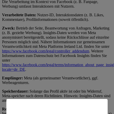
Die Verarbeitung im Kontext von Facebook (z. B. Fanpage,
Werbung) umfasst Interaktionen mit Nutzern.
Verarbeitete Daten:
Nutzer-ID, Interaktionsdaten (z. B. Likes,
Kommentare), Profilinformationen (soweit öffentlich).
Zweck:
Betrieb der Seite, Beantwortung von Anfragen, Marketing
(z. B. gezielte Werbung). Insights-Daten werden von Meta
anonymisiert bereitgestellt, sodass keine Rückschlüsse auf einzelne
Personen möglich sind. Nähere Informationen zur gemeinsamen
Verantwortlichkeit mit Meta Platforms Ireland Ltd. finden Sie unter
https://www.facebook.com/legal/controller_addendum
. Weitere
Informationen zum Datenschutz bei Facebook Insights finden Sie
unter
https://www.facebook.com/legal/terms/information_about_page_insig
locale=de_DE
.
Empfänger:
Meta (als gemeinsamer Verantwortlicher), ggf.
Werbeagenturen.
Speicherdauer:
Solange das Profil aktiv ist oder bis Widerruf,
Meta-speicher nach deren Richtlinien. Hinweis: Insights-Daten sind
anonymisiert.
Rechtsgrundlage:
Art. 6 Abs. 1 lit. f) DSGVO (berechtigtes
Interesse an Social-Media-Präsenz); für Werbung Art. 6 Abs. 1 lit. a)