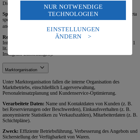
Dienstleister und Werbeagenturen.
NUR NOTWENDIGE
Wenn du auf „Aktivieren“ klickst, willigst du im Sinne
TECHNOLOGIEN
des Art. 49 Abs. 1 Satz 1 lit. a) DSGVO ein, dass deine
Speicherdauer:
Solange das Profil aktiv ist oder bis Widerruf, Meta
speichert nach eigenen Richtlinien. Hinweis: Insights-Daten sind
Daten in den USA verarbeitet werden. Der EuGH sieht
anonymisiert.
die USA als Land mit einem nach europäischen
EINSTELLUNGEN
Standards nicht angemessenen Datenschutzniveau an.
ÄNDERN
Rechtsgrundlage:
Art. 6 Abs. 1 lit. f) DSGVO (berechtigtes
Es besteht das Risiko eines Zugriffs durch US-
Interesse am Betrieb der Social-Media-Präsenz) sowie Art. 6 Abs. 1
amerikanische Behörden.
lit. a) DSGVO (Einwilligung für personalisierte Werbung über
Instagram-Einstellungen).
Informationen zum Herausgeber der Seite findest du
im
Impressum
Marktorganisation
Unter Marktorganisation fallen die interne Organisation des
Marktbetriebs, einschließlich Lagerverwaltung,
Personaleinsatzplanung und Kundenservice-Optimierung.
Verarbeitete Daten:
Name und Kontaktdaten von Kunden (z. B.
bei Reservierungen oder Beschwerden), Einkaufsverhalten (z. B.
anonymisierte Statistiken zu Verkaufszahlen), Mitarbeiterdaten (z. B.
Schichtpläne).
Zweck:
Effiziente Betriebsführung, Verbesserung des Angebots und
Sicherstellung der Verfügbarkeit von Waren.