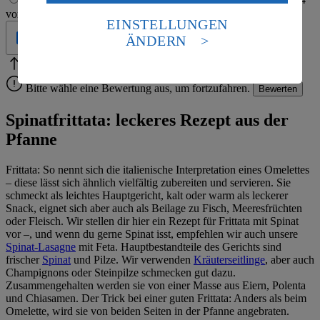
Daten in den USA verarbeitet werden. Der EuGH sieht
von 5 Sternen
5 von 5 Sternen
die USA als Land mit einem nach europäischen
EINSTELLUNGEN
Standards nicht angemessenen Datenschutzniveau an.
Geprüft
ÄNDERN
Es besteht das Risiko eines Zugriffs durch US-
amerikanische Behörden.
Bitte Pfeile benutzen
Vielen Dank für deine Bewertung.
Informationen zum Herausgeber der Seite findest du
Bitte wähle eine Bewertung aus, um fortzufahren.
Bewerten
im
Impressum
Spinatfrittata: leckeres Rezept aus der
Pfanne
Frittata: So nennt sich die italienische Interpretation eines Omelettes
– diese lässt sich ähnlich vielfältig zubereiten und servieren. Sie
schmeckt als leichtes Hauptgericht, kalt oder warm als leckerer
Snack, eignet sich aber auch als Beilage zu Fisch, Meeresfrüchten
oder Fleisch. Wir stellen dir hier ein Rezept für Frittata mit Spinat
vor –, und wenn du gerne Spinat isst, empfehlen wir auch unsere
Spinat-Lasagne
mit Feta. Hauptbestandteile des Gerichts sind
frischer
Spinat
und Pilze. Wir verwenden
Kräuterseitlinge
, aber auch
Champignons oder Steinpilze schmecken gut dazu.
Zusammengehalten werden sie von einer Masse aus Eiern, Polenta
und Chiasamen. Der Trick bei einer guten Frittata: Anders als beim
Omelette, wird sie von beiden Seiten in der Pfanne angebraten.