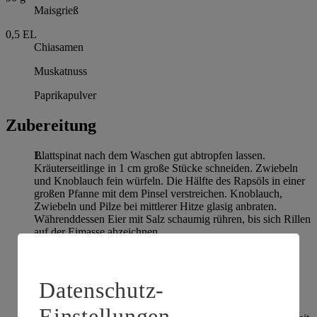
Maisgrieß
0,5
EL
Chiasamen
Muskatnuss
Paprikapulver
Zubereitung
Blattspinat nach dem Waschen gut abtropfen lassen.
Kräuterseitlinge in 1 cm große Stücke schneiden. Zwiebeln
und Knoblauch fein würfeln. Die Hälfte des Rapsöls in einer
großen Pfanne mit dem Pinsel verstreichen. Knoblauch,
Zwiebeln und Pilze bei mittlerer Hitze glasig anbraten.
Währenddessen Eier mit Salz schaumig rühren, bis sich Rillen
auf der Eimasse abzeichnen.
Spinat zum Pilzgemüse geben und zusammenfallen lassen.
Eimasse mit Maisgrieß, Chiasamen und Muskatnuss
verrühren und unter das Gemüse heben. Eimasse bei wenig
Datenschutz-
Hitze stocken lassen.
Einstellungen