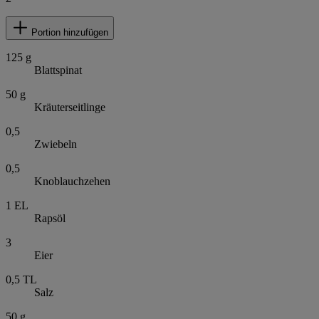
Portion hinzufügen
125
g
Blattspinat
50
g
Kräuterseitlinge
0,5
Zwiebeln
0,5
Knoblauchzehen
1
EL
Rapsöl
3
Eier
0,5
TL
Salz
50
g