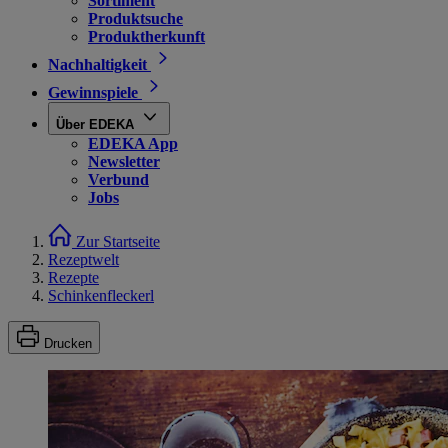
Sortiment
Produktsuche
Produktherkunft
Nachhaltigkeit
Gewinnspiele
Über EDEKA
EDEKA App
Newsletter
Verbund
Jobs
Zur Startseite
Rezeptwelt
Rezepte
Schinkenfleckerl
Drucken