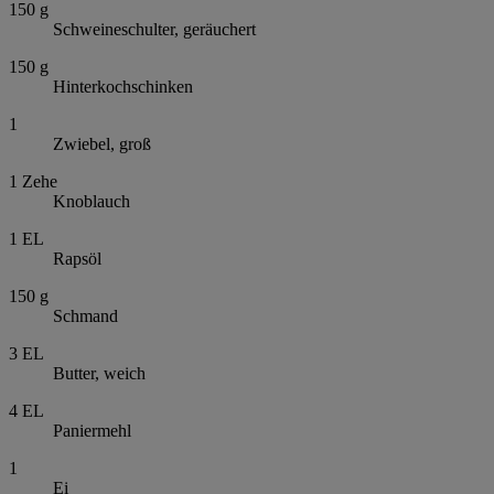
150
g
Schweineschulter, geräuchert
150
g
Hinterkochschinken
1
Zwiebel, groß
1
Zehe
Knoblauch
1
EL
Rapsöl
150
g
Schmand
3
EL
Butter, weich
4
EL
Paniermehl
1
Ei