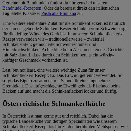
Gerichte mit Bandnudeln findest du übrigens bei unseren
Bandnudel-Rezepten
! Oder du bereitest direkt den italienischen
Tagliatelle-Klassiker
Pasta alla Emiliana
zu.
Eine weitere elementare Zutat für die Schinkenfleckerl ist natürlich
der namensgebende Schinken. Bester Schinken vom Schwein sorgt
für die deftige Würze des Gerichts. In unserem Schinkenfleckerl-
Rezept verwenden wir – traditionellerweise – zweierlei
Schinkensorten: geräucherte Schweineschulter und
Hinterkochschinken. Achte bitte beim Abschmecken des Gerichts
mit Salz darauf, dass durch den Schinken bereits ein würzig-
kräftiger Geschmack vorhanden ist.
Last, but not least, eine weitere wichtige Zutat für unser
Schinkenfleckerl-Rezept: Ei. Das Ei wird getrennt verwendet. So
sorgt das Eigelb zusammen mit Sahne für eine angenehme
Cremigkeit. Das aufgeschlagene Eiweiß geht als Eischnee beim
Backen auf und macht die Schinkenfleckerl locker und fluffig.
Österreichische Schmankerlküche
In Österreich isst man gerne gut und reichlich. Dabei hat die
typische Landesküche von deftigen Spezialitäten wie unserem
Schinkenfleckerl-Rezept bis hin zu den berühmten Mehlspeisen wie