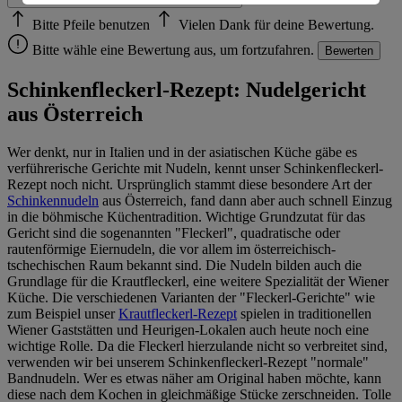
Informationen zum Herausgeber der Seite findest du
im
Impressum
Bitte Pfeile benutzen
Vielen Dank für deine Bewertung.
Bitte wähle eine Bewertung aus, um fortzufahren.
Bewerten
Schinkenfleckerl-Rezept: Nudelgericht
aus Österreich
Wer denkt, nur in Italien und in der asiatischen Küche gäbe es
verführerische Gerichte mit Nudeln, kennt unser Schinkenfleckerl-
Rezept noch nicht. Ursprünglich stammt diese besondere Art der
Schinkennudeln
aus Österreich, fand dann aber auch schnell Einzug
in die böhmische Küchentradition. Wichtige Grundzutat für das
Gericht sind die sogenannten "Fleckerl", quadratische oder
rautenförmige Eiernudeln, die vor allem im österreichisch-
tschechischen Raum bekannt sind. Die Nudeln bilden auch die
Grundlage für die Krautfleckerl, eine weitere Spezialität der Wiener
Küche. Die verschiedenen Varianten der "Fleckerl-Gerichte" wie
zum Beispiel unser
Krautfleckerl-Rezept
spielen in traditionellen
Wiener Gaststätten und Heurigen-Lokalen auch heute noch eine
wichtige Rolle. Da die Fleckerl hierzulande nicht so verbreitet sind,
verwenden wir bei unserem Schinkenfleckerl-Rezept "normale"
Bandnudeln. Wer es etwas näher am Original haben möchte, kann
diese nach dem Kochen in gleichmäßige Stücke zerschneiden. Tolle