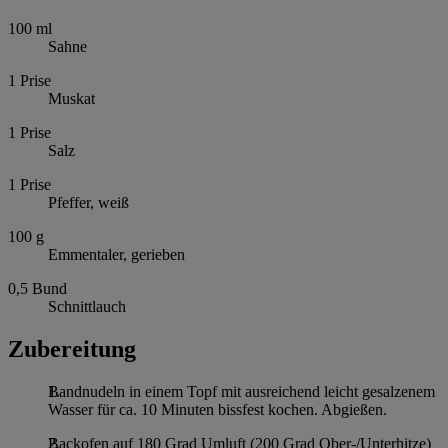
100
ml
Sahne
1
Prise
Muskat
1
Prise
Salz
1
Prise
Pfeffer, weiß
100
g
Emmentaler, gerieben
0,5
Bund
Schnittlauch
Zubereitung
Bandnudeln in einem Topf mit ausreichend leicht gesalzenem
Wasser für ca. 10 Minuten bissfest kochen. Abgießen.
Backofen auf 180 Grad Umluft (200 Grad Ober-/Unterhitze)