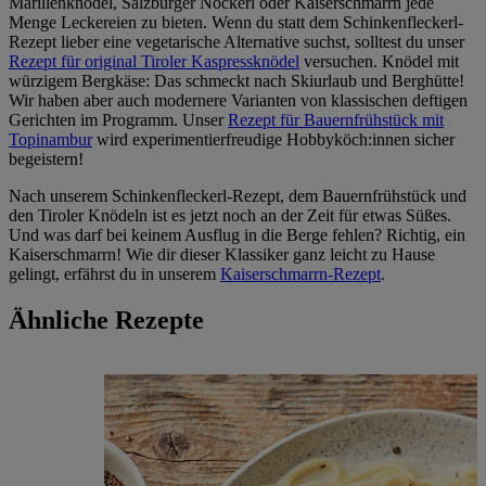
Marillenknödel, Salzburger Nockerl oder Kaiserschmarrn jede
Menge Leckereien zu bieten. Wenn du statt dem Schinkenfleckerl-
Rezept lieber eine vegetarische Alternative suchst, solltest du unser
Rezept für original Tiroler Kaspressknödel
versuchen. Knödel mit
würzigem Bergkäse: Das schmeckt nach Skiurlaub und Berghütte!
Wir haben aber auch modernere Varianten von klassischen deftigen
Gerichten im Programm. Unser
Rezept für Bauernfrühstück mit
Topinambur
wird experimentierfreudige Hobbyköch:innen sicher
begeistern!
Nach unserem Schinkenfleckerl-Rezept, dem Bauernfrühstück und
den Tiroler Knödeln ist es jetzt noch an der Zeit für etwas Süßes.
Und was darf bei keinem Ausflug in die Berge fehlen? Richtig, ein
Kaiserschmarrn! Wie dir dieser Klassiker ganz leicht zu Hause
gelingt, erfährst du in unserem
Kaiserschmarrn-Rezept
.
Ähnliche Rezepte