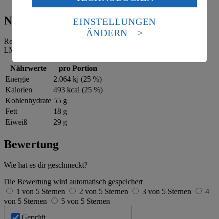
Daten in den USA verarbeitet werden. Der EuGH sieht
die USA als Land mit einem nach europäischen
Nährwerte
EINSTELLUNGEN
Standards nicht angemessenen Datenschutzniveau an.
ÄNDERN
Es besteht das Risiko eines Zugriffs durch US-
Referenzmenge für einen durchschnittlichen Erwachsenen laut
amerikanische Behörden.
LMIV (8.400 kJ/2.000 kcal).
Informationen zum Herausgeber der Seite findest du
Nährwerte
pro Portion
im
Impressum
Energie
2.064 kj (25 %)
Kalorien
493 kcal (25 %)
Kohlenhydrate
55 g
Fett
18 g
Eiweiß
29 g
Bewertung
Wie hat es dir geschmeckt?
Die Bewertung wird automatisch gespeichert
1 von 5 Sternen
2 von 5 Sternen
3 von 5 Sternen
4
von 5 Sternen
5 von 5 Sternen
Geprüft