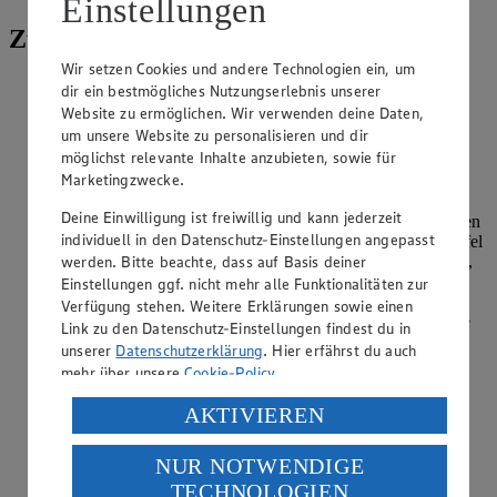
Einstellungen
Zubereitung
Wir setzen Cookies und andere Technologien ein, um
Den Wildlachs in etwa 2 cm breite Streifen schneiden,
dir ein bestmögliches Nutzungserlebnis unserer
anschließend würfeln. Mit Salz und Pfeffer würzen.
Website zu ermöglichen. Wir verwenden deine Daten,
um unsere Website zu personalisieren und dir
Die Spaghetti in genügend kochendem Salzwasser al dente
möglichst relevante Inhalte anzubieten, sowie für
kochen, abgießen und gut abtropfen lassen.
Marketingzwecke.
Zwiebel und Knoblauch schälen und beides fein würfeln.
Deine Einwilligung ist freiwillig und kann jederzeit
Paprikaschoten halbieren, Stielansatz, Samen und die weißen
individuell in den Datenschutz-Einstellungen angepasst
Trennwände entfernen und das Fruchtfleisch in kleine Würfel
werden. Bitte beachte, dass auf Basis deiner
schneiden. 2 EL Olivenöl in einer Pfanne erhitzen, Zwiebel,
Knoblauch und Paprikaschoten zufügen, Gemüsefond
Einstellungen ggf. nicht mehr alle Funktionalitäten zur
angießen und bei reduzierter Hitze 5 Minuten garen. Den
Verfügung stehen. Weitere Erklärungen sowie einen
Rucola waschen, gut abtropfen lassen und die groben Stiele
Link zu den Datenschutz-Einstellungen findest du in
entfernen, in die Pfanne geben und 1 Minute mit garen.
unserer
Datenschutzerklärung
. Hier erfährst du auch
Spaghetti zufügen, untermischen, mit Salz und Pfeffer
mehr über unsere
Cookie-Policy
.
würzen.
Verarbeitung deiner personenbezogenen Daten in den
AKTIVIEREN
In einer zweiten Pfanne das restliche Olivenöl erhitzen und
USA durch Facebook und YouTube:
die Lachswürfel darin von allen Seiten 2-3 Minuten braten.
Vorsichtig unter die Spaghetti heben.
NUR NOTWENDIGE
Wenn du auf „Aktivieren“ klickst, willigst du im Sinne
TECHNOLOGIEN
des Art. 49 Abs. 1 Satz 1 lit. a) DSGVO ein, dass deine
Anrichten und mit dem Grana Padano bestreut servieren.