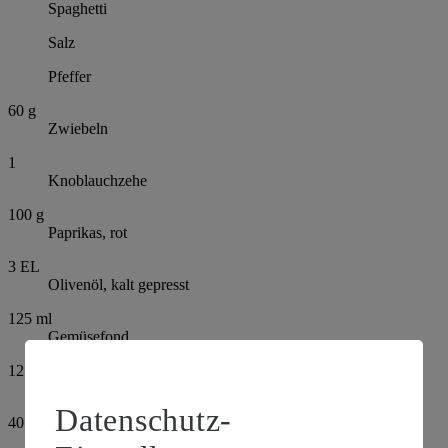
Spaghetti
Salz
Pfeffer
60
g
Zwiebeln
1
Knoblauchzehe
100
g
Paprikas, rot
3
EL
Olivenöl, kalt gepresst
125
ml
Gemüsefond
125
g
Rucola
Datenschutz-
40
g
Grana Padano