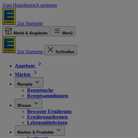
Zum Hauptbereich springen
Zur Startseite
Markt & Angebote
Menü
Zur Startseite
Schließen
Angebote
Märkte
Rezepte
Rezeptsuche
Rezeptsammlungen
Wissen
Bewusste Ernährung
Ernährungsformen
Lebensmittelwissen
Marken & Produkte