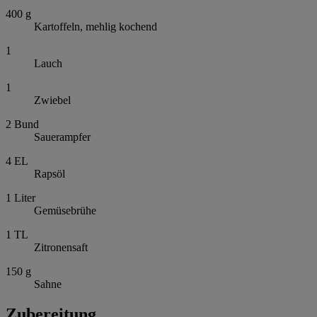
400
g
Kartoffeln, mehlig kochend
1
Lauch
1
Zwiebel
2
Bund
Sauerampfer
4
EL
Rapsöl
1
Liter
Gemüsebrühe
1
TL
Zitronensaft
150
g
Sahne
Zubereitung