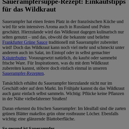
Sauerampfersuppe-Rezept: Einkaufstipps
für das Wildkraut
Sauerampfer hat einen festen Platz in der französischen Küche und
wird für sein intensives Aroma auch in Russland und Polen
geschätzt. Hierzulande wird das Wildkraut dagegen kulinarisch nur
selten genutzt – und das, obwohl die bekannte und beliebte
Frankfurter Grüne Sauce
traditionell mit Sauerampfer zubereitet
wird! Doch das Wildkraut kann noch viel mehr und schmeckt unter
anderem auch im Salat, im Eintopf oder in selbst gemachter
Kräuterbutter
. Vorausgesetzt natürlich, du kaufst oder sammelst
frische Ware. Für Inspirationen, was du mit dem Wildkraut
zubereiten kannst, stöbere doch einfach einmal in unseren
Sauerampfer-Rezepten
.
Tatsächlich erhältst du Sauerampfer hierzulande nicht nur im
Geschäft oder auf dem Markt. Im Frühjahr kannst du das Wildkraut
auch ganz einfach selbst sammeln. Wichtig: Pflücke keine Pflanzen
in der Nähe vielbefahrener Straßen!
Daran erkennst du frischen Sauerampfer: Im Idealfall sind die zarten
grünen Blätter makellos grün ohne rostbraune Löcher. Ebenfalls
wichtig: eine glänzende Blattoberfläche.
So gesund ist Sauerampfer