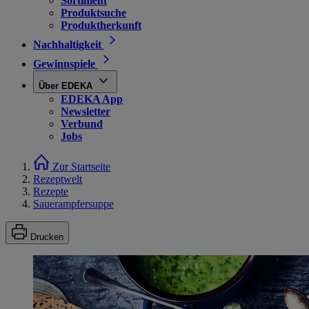
Sortiment
Produktsuche
Produktherkunft
Nachhaltigkeit
Gewinnspiele
Über EDEKA
EDEKA App
Newsletter
Verbund
Jobs
Zur Startseite
Rezeptwelt
Rezepte
Sauerampfersuppe
Drucken