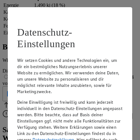
Energie
1.490 kj (18 %)
Kalorien
356 kcal (18 %)
Kohlenhydrate
20 g
Fett
28 g
Datenschutz-
Eiweiß
5 g
Einstellungen
Bewertung
Wie hat es dir geschmeckt?
Wir setzen Cookies und andere Technologien ein, um
dir ein bestmögliches Nutzungserlebnis unserer
Die Bewertung wird automatisch gespeichert
Website zu ermöglichen. Wir verwenden deine Daten,
1 von 5 Sternen
2 von 5 Sternen
3 von 5 Sternen
4
um unsere Website zu personalisieren und dir
von 5 Sternen
5 von 5 Sternen
möglichst relevante Inhalte anzubieten, sowie für
Marketingzwecke.
Geprüft
Deine Einwilligung ist freiwillig und kann jederzeit
Bitte Pfeile benutzen
Vielen Dank für deine Bewertung.
individuell in den Datenschutz-Einstellungen angepasst
werden. Bitte beachte, dass auf Basis deiner
Bitte wähle eine Bewertung aus, um fortzufahren.
Bewerten
Einstellungen ggf. nicht mehr alle Funktionalitäten zur
Verfügung stehen. Weitere Erklärungen sowie einen
Sauerampfersuppe-Rezept: würziges
Link zu den Datenschutz-Einstellungen findest du in
Wildkraut für feine Suppe
unserer
Datenschutzerklärung
. Hier erfährst du auch