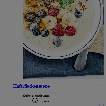
Haferflockensuppe
Zubereitungsdauer
10 min.
Toma