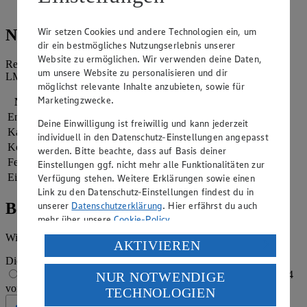
im Ofen goldbraun backen.
Wir setzen Cookies und andere Technologien ein, um
Nährwerte
dir ein bestmögliches Nutzungserlebnis unserer
Website zu ermöglichen. Wir verwenden deine Daten,
Referenzmenge für einen durchschnittlichen Erwachsenen laut
um unsere Website zu personalisieren und dir
LMIV (8.400 kJ/2.000 kcal).
möglichst relevante Inhalte anzubieten, sowie für
Marketingzwecke.
Nährwerte
pro Portion
Energie
2.990 kj (36 %)
Deine Einwilligung ist freiwillig und kann jederzeit
Kalorien
714 kcal (36 %)
individuell in den Datenschutz-Einstellungen angepasst
Kohlenhydrate
39 g
werden. Bitte beachte, dass auf Basis deiner
Fett
54 g
Einstellungen ggf. nicht mehr alle Funktionalitäten zur
Eiweiß
20 g
Verfügung stehen. Weitere Erklärungen sowie einen
Link zu den Datenschutz-Einstellungen findest du in
unserer
Datenschutzerklärung
. Hier erfährst du auch
Bewertung
mehr über unsere
Cookie-Policy
.
Wie hat es dir geschmeckt?
Verarbeitung deiner personenbezogenen Daten in den
AKTIVIEREN
USA durch Facebook und YouTube:
Die Bewertung wird automatisch gespeichert
1 von 5 Sternen
2 von 5 Sternen
3 von 5 Sternen
4
NUR NOTWENDIGE
Wenn du auf „Aktivieren“ klickst, willigst du im Sinne
von 5 Sternen
5 von 5 Sternen
TECHNOLOGIEN
des Art. 49 Abs. 1 Satz 1 lit. a) DSGVO ein, dass deine
Daten in den USA verarbeitet werden. Der EuGH sieht