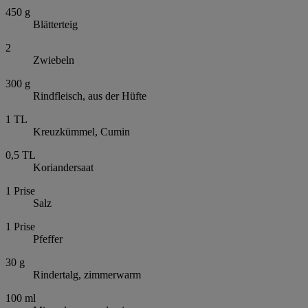
450
g
Blätterteig
2
Zwiebeln
300
g
Rindfleisch, aus der Hüfte
1
TL
Kreuzkümmel, Cumin
0,5
TL
Koriandersaat
1
Prise
Salz
1
Prise
Pfeffer
30
g
Rindertalg, zimmerwarm
100
ml