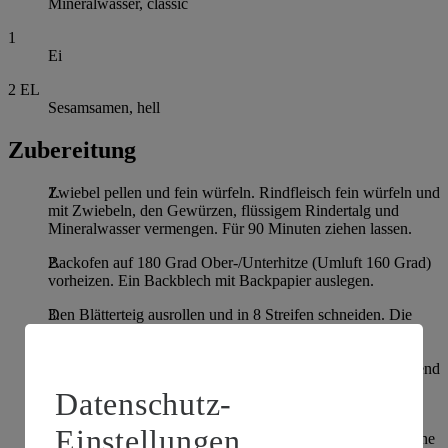
Mineralwasser, classic
1
Ei
2
EL
Sesamsamen, hell
Zubereitung
Zwiebel pellen und fein würfeln. Rindfleisch fein würfeln und
mit Zwiebeln, den Gewürzen, flüssigem Rindertalg und
Mineralwasser vermengen. Für 90 Minuten ziehen lassen.
Backofen auf 180 Grad Ober-/Unterhitze (Umluft 160 Grad)
vorheizen. Ein Backblech mit Backpapier auslegen.
Den Blätterteig ausrollen und in 8 Streifen schneiden. Die
Füllung mittig auf den Teigstreifen verteilen und zu einer
dreieckigen Teigtasche verschließen. Hierfür die Ecken
einschlagen und mit den Fingern festdrücken. Mit ausreichend
Abstand auf dem vorbereiteten Backblech verteilen.
Datenschutz-
Ei verquirlen und die Teigtaschen damit bestreichen. Mit
Einstellungen
Sesam bestreuen und für 30-40 Minuten auf mittlerer Schiene