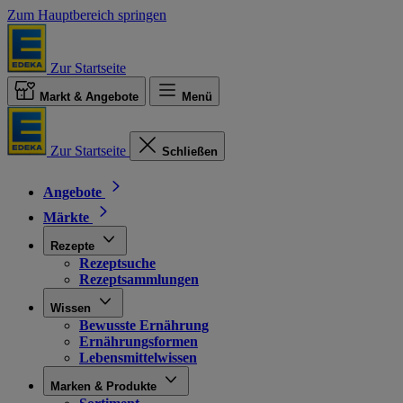
Zum Hauptbereich springen
Zur Startseite
Markt & Angebote
Menü
Zur Startseite
Schließen
Angebote
Märkte
Rezepte
Rezeptsuche
Rezeptsammlungen
Wissen
Bewusste Ernährung
Ernährungsformen
Lebensmittelwissen
Marken & Produkte