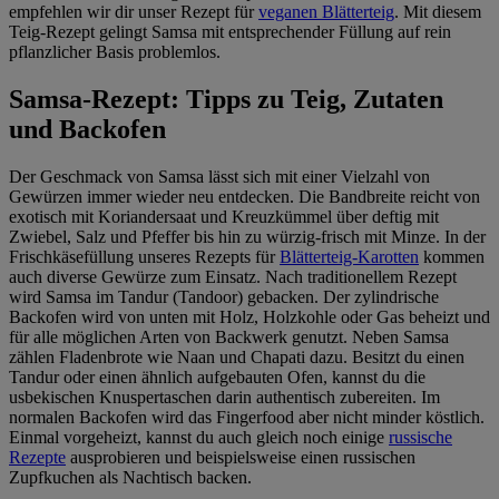
empfehlen wir dir unser Rezept für
veganen Blätterteig
. Mit diesem
Teig-Rezept gelingt Samsa mit entsprechender Füllung auf rein
pflanzlicher Basis problemlos.
Samsa-Rezept: Tipps zu Teig, Zutaten
und Backofen
Der Geschmack von Samsa lässt sich mit einer Vielzahl von
Gewürzen immer wieder neu entdecken. Die Bandbreite reicht von
exotisch mit Koriandersaat und Kreuzkümmel über deftig mit
Zwiebel, Salz und Pfeffer bis hin zu würzig-frisch mit Minze. In der
Frischkäsefüllung unseres Rezepts für
Blätterteig-Karotten
kommen
auch diverse Gewürze zum Einsatz. Nach traditionellem Rezept
wird Samsa im Tandur (Tandoor) gebacken. Der zylindrische
Backofen wird von unten mit Holz, Holzkohle oder Gas beheizt und
für alle möglichen Arten von Backwerk genutzt. Neben Samsa
zählen Fladenbrote wie Naan und Chapati dazu. Besitzt du einen
Tandur oder einen ähnlich aufgebauten Ofen, kannst du die
usbekischen Knuspertaschen darin authentisch zubereiten. Im
normalen Backofen wird das Fingerfood aber nicht minder köstlich.
Einmal vorgeheizt, kannst du auch gleich noch einige
russische
Rezepte
ausprobieren und beispielsweise einen russischen
Zupfkuchen als Nachtisch backen.