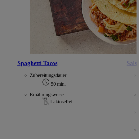
Spaghetti Tacos
Sals
Zubereitungsdauer
50 min.
Ernährungsweise
Laktosefrei