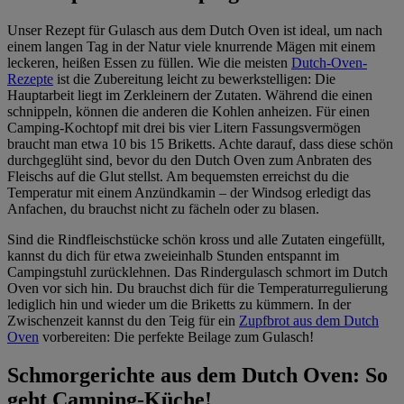
Unser Rezept für Gulasch aus dem Dutch Oven ist ideal, um nach
einem langen Tag in der Natur viele knurrende Mägen mit einem
leckeren, heißen Essen zu füllen. Wie die meisten
Dutch-Oven-
Rezepte
ist die Zubereitung leicht zu bewerkstelligen: Die
Hauptarbeit liegt im Zerkleinern der Zutaten. Während die einen
schnippeln, können die anderen die Kohlen anheizen. Für einen
Camping-Kochtopf mit drei bis vier Litern Fassungsvermögen
braucht man etwa 10 bis 15 Briketts. Achte darauf, dass diese schön
durchgeglüht sind, bevor du den Dutch Oven zum Anbraten des
Fleischs auf die Glut stellst. Am bequemsten erreichst du die
Temperatur mit einem Anzündkamin – der Windsog erledigt das
Anfachen, du brauchst nicht zu fächeln oder zu blasen.
Sind die Rindfleischstücke schön kross und alle Zutaten eingefüllt,
kannst du dich für etwa zweieinhalb Stunden entspannt im
Campingstuhl zurücklehnen. Das Rindergulasch schmort im Dutch
Oven vor sich hin. Du brauchst dich für die Temperaturregulierung
lediglich hin und wieder um die Briketts zu kümmern. In der
Zwischenzeit kannst du den Teig für ein
Zupfbrot aus dem Dutch
Oven
vorbereiten: Die perfekte Beilage zum Gulasch!
Schmorgerichte aus dem Dutch Oven: So
geht Camping-Küche!