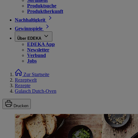
Sortiment
Produktsuche
Produktherkunft
Nachhaltigkeit
Gewinnspiele
Über EDEKA
EDEKA App
Newsletter
Verbund
Jobs
Zur Startseite
Rezeptwelt
Rezepte
Gulasch Dutch-Oven
Drucken