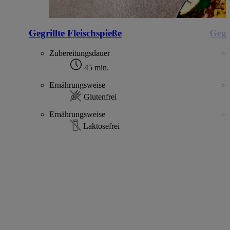
Gegrillte Fleischspieße
Gegr
Zubereitungsdauer
45 min.
Ernährungsweise
Glutenfrei
Ernährungsweise
Laktosefrei