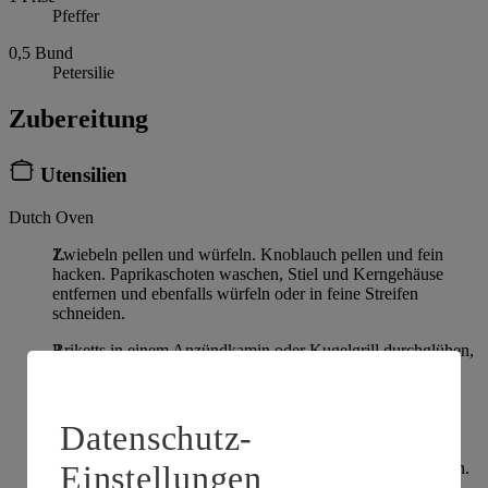
Pfeffer
0,5
Bund
Petersilie
Zubereitung
Utensilien
Dutch Oven
Zwiebeln pellen und würfeln. Knoblauch pellen und fein
hacken. Paprikaschoten waschen, Stiel und Kerngehäuse
entfernen und ebenfalls würfeln oder in feine Streifen
schneiden.
Briketts in einem Anzündkamin oder Kugelgrill durchglühen,
bis diese eine Temperatur von ca. 180 Grad erreichen.
Feuertopf mit Rapsöl auf die heiße Glut stellen und das
Gulasch von allen Seiten scharf anbraten. Tomatenmark
Datenschutz-
hinzugeben und mit dem Fleisch vermengen. Zwiebeln und
Knoblauch hinzugeben und 2-3 Minuten mit anrösten.
Einstellungen
Paprikapulver und Kreuzkümmel hinzugeben und einrühren.
Kurz mit anrösten. Zuletzt die Paprika in den Feuertopf