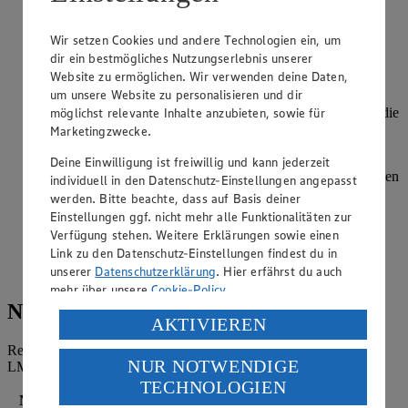
geben, ebenfalls kurz mitbraten und alles mit Rotwein
ablöschen.
Wir setzen Cookies und andere Technologien ein, um
dir ein bestmögliches Nutzungserlebnis unserer
Mit Rinderbrühe und 1 L Wasser auffüllen. Oregano,
Website zu ermöglichen. Wir verwenden deine Daten,
Thymian und Lorbeerblätter hineingeben und im
um unsere Website zu personalisieren und dir
verschlossenen Dutch Oven 2 Stunden schmoren lassen.
möglichst relevante Inhalte anzubieten, sowie für
Dabei die Hälfte der Briketts entfernen und ablöschen, um die
Hitze zu reduzieren.
Marketingzwecke.
Nochmals 3-4 Briketts durchglühen und gegen bereits
Deine Einwilligung ist freiwillig und kann jederzeit
verkohlte Briketts austauschen. Den Deckel vom Dutch Oven
individuell in den Datenschutz-Einstellungen angepasst
abnehmen und das Gulasch weitere 30 Minuten köcheln
werden. Bitte beachte, dass auf Basis deiner
lassen.
Einstellungen ggf. nicht mehr alle Funktionalitäten zur
Verfügung stehen. Weitere Erklärungen sowie einen
Petersilie waschen, trocken schütteln und fein hacken. Das
Link zu den Datenschutz-Einstellungen findest du in
Gulasch mit Petersilie garnieren und zu Salzkartoffeln oder
unserer
Datenschutzerklärung
. Hier erfährst du auch
Nudeln servieren.
mehr über unsere
Cookie-Policy
.
Nährwerte
Verarbeitung deiner personenbezogenen Daten in den
AKTIVIEREN
USA durch Facebook und YouTube:
Referenzmenge für einen durchschnittlichen Erwachsenen laut
NUR NOTWENDIGE
LMIV (8.400 kJ/2.000 kcal).
Wenn du auf „Aktivieren“ klickst, willigst du im Sinne
TECHNOLOGIEN
des Art. 49 Abs. 1 Satz 1 lit. a) DSGVO ein, dass deine
Nährwerte
pro Portion
Daten in den USA verarbeitet werden. Der EuGH sieht