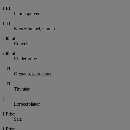
1
EL
Paprikapulver
1
TL
Kreuzkümmel, Cumin
200
ml
Rotwein
800
ml
Rinderbrühe
2
TL
Oregano, getrocknet
2
TL
Thymian
2
Lorbeerblätter
1
Prise
Salz
1
Prise