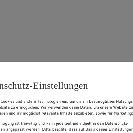
nschutz-Einstellungen
von 5 Sternen. Anzahl der Bewertungen: 48.
 Cookies und andere Technologien ein, um dir ein bestmögliches Nutzungs
bsite zu ermöglichen. Wir verwenden deine Daten, um unsere Website z
ieren und dir möglichst relevante Inhalte anzubieten, sowie für Marketin
lligung ist freiwillig und kann jederzeit individuell in den Datenschutz-
gen angepasst werden. Bitte beachte, dass auf Basis deiner Einstellungen