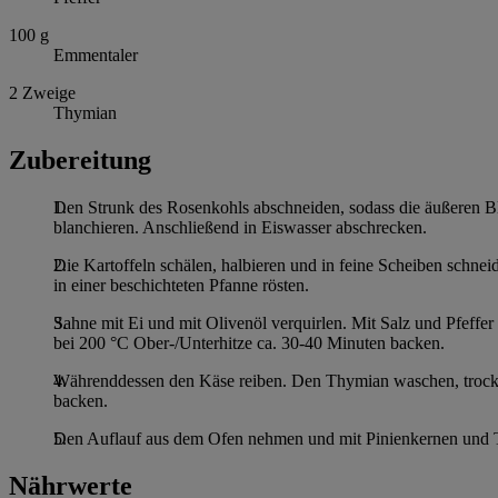
100
g
Emmentaler
2
Zweige
Thymian
Zubereitung
Den Strunk des Rosenkohls abschneiden, sodass die äußeren Bl
blanchieren. Anschließend in Eiswasser abschrecken.
Die Kartoffeln schälen, halbieren und in feine Scheiben schne
in einer beschichteten Pfanne rösten.
Sahne mit Ei und mit Olivenöl verquirlen. Mit Salz und Pfeff
bei 200 °C Ober-/Unterhitze ca. 30-40 Minuten backen.
Währenddessen den Käse reiben. Den Thymian waschen, trocken
backen.
Den Auflauf aus dem Ofen nehmen und mit Pinienkernen und 
Nährwerte