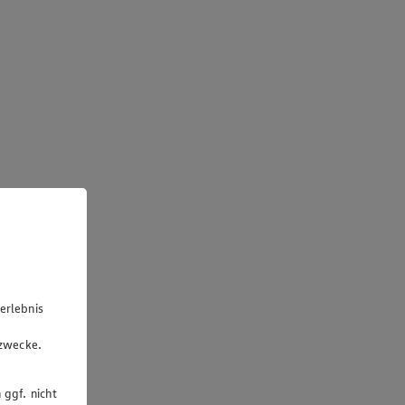
erlebnis
u
gzwecke.
 ggf. nicht