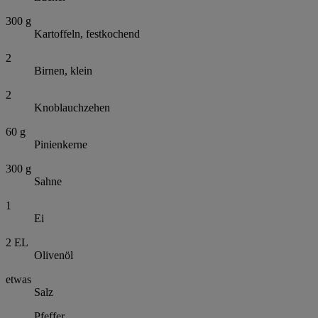
300
g
Kartoffeln, festkochend
2
Birnen, klein
2
Knoblauchzehen
60
g
Pinienkerne
300
g
Sahne
1
Ei
2
EL
Olivenöl
etwas
Salz
Pfeffer