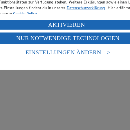
Funktionalitäten zur Verfügung stehen. Weitere Erklärungen sowie einen L
z-Einstellungen findest du in unserer
Datenschutzerklärung
. Hier erfährs
 unsere
Cookie-Policy
.
ung deiner personenbezogenen Daten in den USA durch Facebook und Yo
AKTIVIEREN
f „Aktivieren“ klickst, willigst du im Sinne des Art. 49 Abs. 1 Satz 1 lit
NUR NOTWENDIGE TECHNOLOGIEN
deine Daten in den USA verarbeitet werden. Der EuGH sieht die USA als 
 europäischen Standards nicht angemessenen Datenschutzniveau an. Es b
es Zugriffs durch US-amerikanische Behörden.
EINSTELLUNGEN ÄNDERN
nen zum Herausgeber der Seite findest du im
Impressum