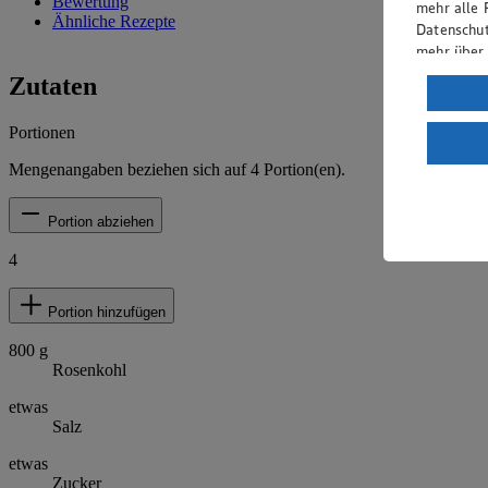
Bewertung
mehr alle 
Ähnliche Rezepte
Datenschut
mehr über
Zutaten
Verarbeit
Wenn du au
Portionen
ein, dass 
einem nach
Mengenangaben beziehen sich auf
4
Portion(en).
Risiko ein
Portion abziehen
Informatio
4
Portion hinzufügen
800
g
Rosenkohl
etwas
Salz
etwas
Zucker