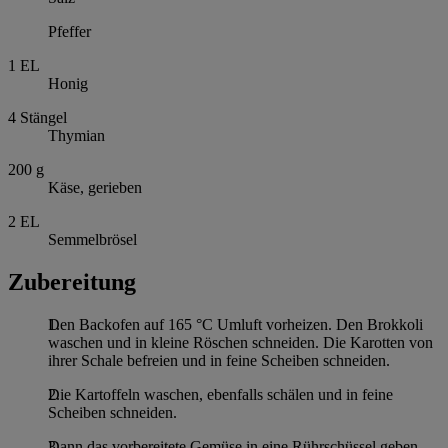
Pfeffer
1
EL
Honig
4
Stängel
Thymian
200
g
Käse, gerieben
2
EL
Semmelbrösel
Zubereitung
Den Backofen auf 165 °C Umluft vorheizen. Den Brokkoli
waschen und in kleine Röschen schneiden. Die Karotten von
ihrer Schale befreien und in feine Scheiben schneiden.
Die Kartoffeln waschen, ebenfalls schälen und in feine
Scheiben schneiden.
Dann das vorbereitete Gemüse in eine Rührschüssel geben