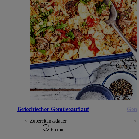
Griechischer Gemüseauflauf
Gemü
Zubereitungsdauer
65 min.