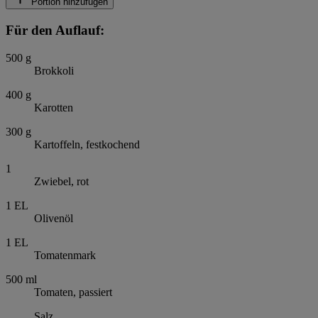
Portion hinzufügen
Für den Auflauf:
500
g
Brokkoli
400
g
Karotten
300
g
Kartoffeln, festkochend
1
Zwiebel, rot
1
EL
Olivenöl
1
EL
Tomatenmark
500
ml
Tomaten, passiert
Salz