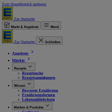
Zum Hauptbereich springen
Zur Startseite
Markt & Angebote
Menü
Zur Startseite
Schließen
Angebote
Märkte
Rezepte
Rezeptsuche
Rezeptsammlungen
Wissen
Bewusste Ernährung
Ernährungsformen
Lebensmittelwissen
Marken & Produkte