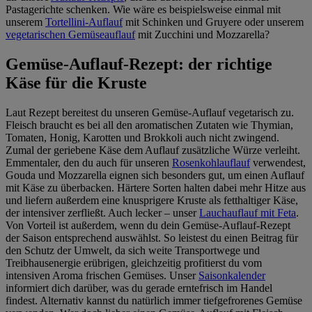
Pastagerichte schenken. Wie wäre es beispielsweise einmal mit
unserem
Tortellini-Auflauf
mit Schinken und Gruyere oder unserem
vegetarischen Gemüseauflauf
mit Zucchini und Mozzarella?
Gemüse-Auflauf-Rezept: der richtige
Käse für die Kruste
Laut Rezept bereitest du unseren Gemüse-Auflauf vegetarisch zu.
Fleisch braucht es bei all den aromatischen Zutaten wie Thymian,
Tomaten, Honig, Karotten und Brokkoli auch nicht zwingend.
Zumal der geriebene Käse dem Auflauf zusätzliche Würze verleiht.
Emmentaler, den du auch für unseren
Rosenkohlauflauf
verwendest,
Gouda und Mozzarella eignen sich besonders gut, um einen Auflauf
mit Käse zu überbacken. Härtere Sorten halten dabei mehr Hitze aus
und liefern außerdem eine knusprigere Kruste als fetthaltiger Käse,
der intensiver zerfließt. Auch lecker – unser
Lauchauflauf mit Feta
.
Von Vorteil ist außerdem, wenn du dein Gemüse-Auflauf-Rezept
der Saison entsprechend auswählst. So leistest du einen Beitrag für
den Schutz der Umwelt, da sich weite Transportwege und
Treibhausenergie erübrigen, gleichzeitig profitierst du vom
intensiven Aroma frischen Gemüses. Unser
Saisonkalender
informiert dich darüber, was du gerade erntefrisch im Handel
findest. Alternativ kannst du natürlich immer tiefgefrorenes Gemüse