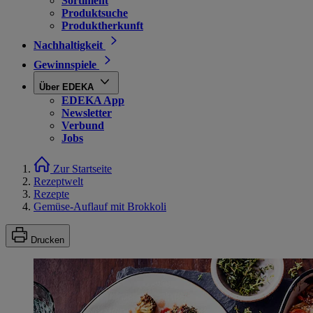
Sortiment
Produktsuche
Produktherkunft
Nachhaltigkeit
Gewinnspiele
Über EDEKA
EDEKA App
Newsletter
Verbund
Jobs
Zur Startseite
Rezeptwelt
Rezepte
Gemüse-Auflauf mit Brokkoli
Drucken