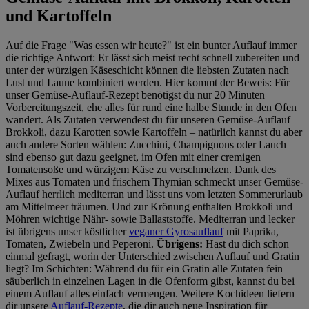
und Kartoffeln
Auf die Frage "Was essen wir heute?" ist ein bunter Auflauf immer
die richtige Antwort: Er lässt sich meist recht schnell zubereiten und
unter der würzigen Käseschicht können die liebsten Zutaten nach
Lust und Laune kombiniert werden. Hier kommt der Beweis: Für
unser Gemüse-Auflauf-Rezept benötigst du nur 20 Minuten
Vorbereitungszeit, ehe alles für rund eine halbe Stunde in den Ofen
wandert. Als Zutaten verwendest du für unseren Gemüse-Auflauf
Brokkoli, dazu Karotten sowie Kartoffeln – natürlich kannst du aber
auch andere Sorten wählen: Zucchini, Champignons oder Lauch
sind ebenso gut dazu geeignet, im Ofen mit einer cremigen
Tomatensoße und würzigem Käse zu verschmelzen. Dank des
Mixes aus Tomaten und frischem Thymian schmeckt unser Gemüse-
Auflauf herrlich mediterran und lässt uns vom letzten Sommerurlaub
am Mittelmeer träumen. Und zur Krönung enthalten Brokkoli und
Möhren wichtige Nähr- sowie Ballaststoffe. Mediterran und lecker
ist übrigens unser köstlicher
veganer Gyrosauflauf
mit Paprika,
Tomaten, Zwiebeln und Peperoni.
Übrigens:
Hast du dich schon
einmal gefragt, worin der Unterschied zwischen Auflauf und Gratin
liegt? Im Schichten: Während du für ein Gratin alle Zutaten fein
säuberlich in einzelnen Lagen in die Ofenform gibst, kannst du bei
einem Auflauf alles einfach vermengen. Weitere Kochideen liefern
dir unsere
Auflauf-Rezepte
, die dir auch neue Inspiration für