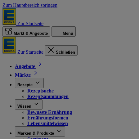
Zum Hauptbereich springen
Zur Startseite
Markt & Angebote
Menü
Zur Startseite
Schließen
Angebote
Märkte
Rezepte
Rezeptsuche
Rezeptsammlungen
Wissen
Bewusste Ernährung
Ernährungsformen
Lebensmittelwissen
Marken & Produkte