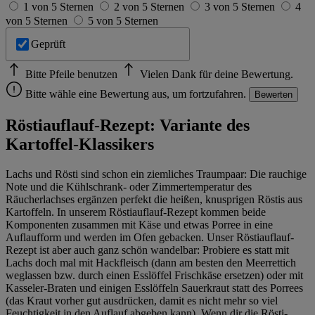
im
Impressum
1 von 5 Sternen
2 von 5 Sternen
3 von 5 Sternen
4
von 5 Sternen
5 von 5 Sternen
Geprüft
Bitte Pfeile benutzen
Vielen Dank für deine Bewertung.
Bitte wähle eine Bewertung aus, um fortzufahren.
Bewerten
Röstiauflauf-Rezept: Variante des
Kartoffel-Klassikers
Lachs und Rösti sind schon ein ziemliches Traumpaar: Die rauchige
Note und die Kühlschrank- oder Zimmertemperatur des
Räucherlachses ergänzen perfekt die heißen, knusprigen Röstis aus
Kartoffeln. In unserem Röstiauflauf-Rezept kommen beide
Komponenten zusammen mit Käse und etwas Porree in eine
Auflaufform und werden im Ofen gebacken. Unser Röstiauflauf-
Rezept ist aber auch ganz schön wandelbar: Probiere es statt mit
Lachs doch mal mit Hackfleisch (dann am besten den Meerrettich
weglassen bzw. durch einen Esslöffel Frischkäse ersetzen) oder mit
Kasseler-Braten und einigen Esslöffeln Sauerkraut statt des Porrees
(das Kraut vorher gut ausdrücken, damit es nicht mehr so viel
Feuchtigkeit in den Auflauf abgeben kann). Wenn dir die Rösti-