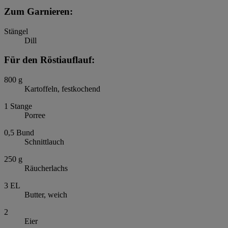
Zum Garnieren:
Stängel
Dill
Für den Röstiauflauf:
800
g
Kartoffeln, festkochend
1
Stange
Porree
0,5
Bund
Schnittlauch
250
g
Räucherlachs
3
EL
Butter, weich
2
Eier