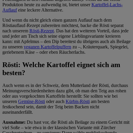
Produktion heute zu aufwendig ist, bietet unser
Kartoffel-Lachs-
Auflauf
eine leckere Alternative.
Und wenn du nicht gleich einen ganzen Auflauf nach dem
Röstiauflauf-Rezept zubereiten möchtest, backe die Rösti separat
nach unserem
Rösti-Rezept
. Das hat den weiteren Vorteil, dass jede
und jeder am Tisch sich seine eigene Lieblingsvariante kreieren
kann: mit Apfelmus – den Dip bereitest du übrigens auch als Beilage
zu unseren
veganen Kartoffelpuffern
zu –, Kräuterquark, Spiegelei,
geriebenem Käse – oder eben Räucherlachs.
Rösti: Welche Kartoffel eignet sich am
besten?
Auch wenn es in der Schweiz, dem Mutterland der Rösti, durchaus
Meinungsverschiedenheiten dazu gibt, ob man den Teig aus rohen
oder aus vorgekochten Kartoffeln herstellt: Sie sollten wie bei
unseren
Gemüse-Rösti
oder auch
Kürbis-Rösti
am besten
festkochend sein, damit der Teig beim Backen nicht
auseinanderfällt.
Ausnahme:
Du hast vor, die Rösti als Beilage zu einem Gericht mit
viel Soße – wie etwa in der klassischen Variante mit Zürcher
Geschnetzeltem – zu servieren: Dann wähle mehligkochende