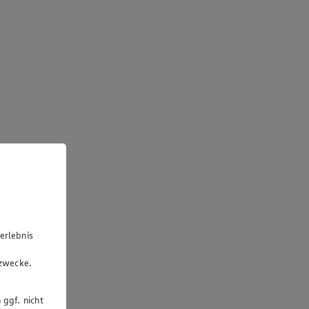
erlebnis
u
gzwecke.
 ggf. nicht