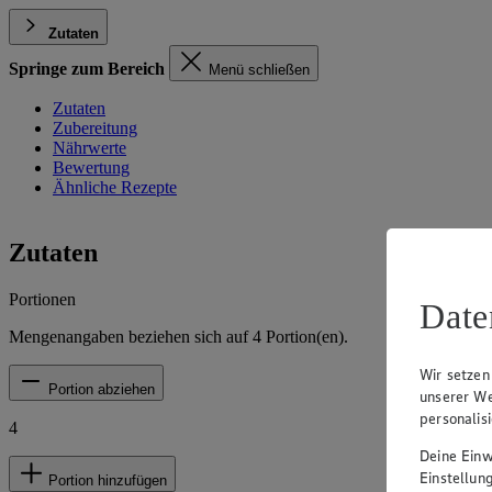
Zutaten
Springe zum Bereich
Menü schließen
Zutaten
Zubereitung
Nährwerte
Bewertung
Ähnliche Rezepte
Zutaten
Portionen
Date
Mengenangaben beziehen sich auf
4
Portion(en).
Wir setzen
Portion abziehen
unserer We
personalis
4
Deine Einwi
Einstellun
Portion hinzufügen