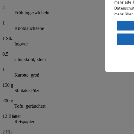
mehr alle 
2
Datenschut
Frühlingszwiebeln
mehr über
1
Verarbeit
Knoblauchzehe
Wenn du au
1
Stk.
ein, dass 
Ingwer
einem nach
Risiko ein
0,5
Chinakohl, klein
Informatio
1
Karotte, groß
150
g
Shiitake-Pilze
200
g
Tofu, geräuchert
12
Blätter
Reispapier
2
EL