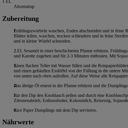
1
EL
Ahornsirup
Zubereitung
Frühlingszwiebeln waschen, Enden abschneiden und in feine Rö
Blätter teilen, waschen, trocken schleudern und in feine Strei
und in kleine Würfel schneiden.
2 EL Sesamöl in einer beschichteten Pfanne erhitzen. Frühlin
und Karotte zugeben und für 2-3 Minuten mitbraten. Mit Soja
Einen flachen Teller mit Wasser füllen und die Reispapierblätte
und einen gehäuften Esslöffel von der Füllung in die untere Mi
von unten nach oben aufrollen. Auf diese Weise alle Reispapiere
Das übrige Öl erneut in der Pfanne erhitzen und die Dumplings v
Für den Dip den Knoblauch pellen und durch eine Knoblauchpres
Zitronenabrieb, Erdnussbutter, Kokosmilch, Reisessig, Sojaso
Rice Paper Dumplings mit dem Dip servieren.
Nährwerte