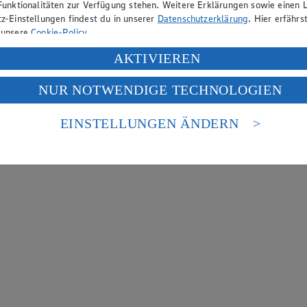
Funktionalitäten zur Verfügung stehen. Weitere Erklärungen sowie einen L
z-Einstellungen findest du in unserer
Datenschutzerklärung
. Hier erfährs
 unsere
Cookie-Policy
.
ung deiner personenbezogenen Daten in den USA durch Facebook und Yo
AKTIVIEREN
f „Aktivieren“ klickst, willigst du im Sinne des Art. 49 Abs. 1 Satz 1 lit
NUR NOTWENDIGE TECHNOLOGIEN
deine Daten in den USA verarbeitet werden. Der EuGH sieht die USA als 
 europäischen Standards nicht angemessenen Datenschutzniveau an. Es b
es Zugriffs durch US-amerikanische Behörden.
EINSTELLUNGEN ÄNDERN
nen zum Herausgeber der Seite findest du im
Impressum