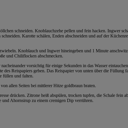
llchen schneiden. Knoblauchzehe pellen und fein hacken. Ingwer schäl
fen schneiden. Karotte schälen, Enden abschneiden und auf der Küchenre
gszwiebeln. Knoblauch und Ingwer hineingeben und 1 Minute anschwitze
soße und Chiliflocken abschmecken.
r nacheinander vorsichtig für einige Sekunden in das Wasser eintauchen,
tte des Reispapiers geben. Das Reispapier von unten über die Füllung 
 füllen und falten.
on allen Seiten bei mittlerer Hitze goldbraun braten.
se drücken. Zitrone heiß abspülen, trocken tupfen, die Schale fein ab
ße und Ahornsirup zu einem cremigen Dip verrühren.