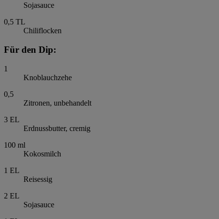
Sojasauce
0,5
TL
Chiliflocken
Für den Dip:
1
Knoblauchzehe
0,5
Zitronen, unbehandelt
3
EL
Erdnussbutter, cremig
100
ml
Kokosmilch
1
EL
Reisessig
2
EL
Sojasauce