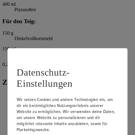
400
ml
Pizzasoßen
Für den Teig:
150
g
Dinkelvollkornmehl
150
ml
Wasser
0,25
TL
Datenschutz-
Salz
Einstellungen
Zubereitung
Den Ofen auf 200°C Umluft vorheizen. Das Mehl mit dem
Wir setzen Cookies und andere Technologien ein, um
Wasser und dem Salz in einer Rührschüssel mit einer Gabel
dir ein bestmögliches Nutzungserlebnis unserer
verrühren. Die Masse mit einem Löffel auf einem
Website zu ermöglichen. Wir verwenden deine Daten,
eingefetteten Backpapier ca. ½ cm dick in der Form einer
Pizza verstreichen.
um unsere Website zu personalisieren und dir
möglichst relevante Inhalte anzubieten, sowie für
Für 12 Min. auf mittlerer Schiene backen.
Marketingzwecke.