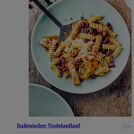
Italienischer Nudelauflauf
Zucc