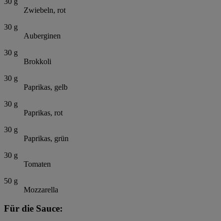
30
g
Zwiebeln, rot
30
g
Auberginen
30
g
Brokkoli
30
g
Paprikas, gelb
30
g
Paprikas, rot
30
g
Paprikas, grün
30
g
Tomaten
50
g
Mozzarella
Für die Sauce: