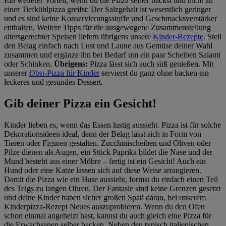
Ein weiterer Vorteil, wenn du die Pizza selber backst und nicht zu
einer Tiefkühlpizza greifst: Der Salzgehalt ist wesentlich geringer
und es sind keine Konservierungsstoffe und Geschmacksverstärker
enthalten. Weitere Tipps für die ausgewogene Zusammenstellung
altersgerechter Speisen liefern übrigens unsere
Kinder-Rezepte
. Stell
den Belag einfach nach Lust und Laune aus Gemüse deiner Wahl
zusammen und ergänze ihn bei Bedarf um ein paar Scheiben Salami
oder Schinken.
Übrigens:
Pizza lässt sich auch süß genießen. Mit
unserer
Obst-Pizza für Kinder
servierst du ganz ohne backen ein
leckeres und gesundes Dessert.
Gib deiner Pizza ein Gesicht!
Kinder lieben es, wenn das Essen lustig aussieht. Pizza ist für solche
Dekorationsideen ideal, denn der Belag lässt sich in Form von
Tieren oder Figuren gestalten. Zucchinischeiben und Oliven oder
Pilze dienen als Augen, ein Stück Paprika bildet die Nase und der
Mund besteht aus einer Möhre – fertig ist ein Gesicht! Auch ein
Hund oder eine Katze lassen sich auf diese Weise arrangieren.
Damit die Pizza wie ein Hase aussieht, formst du einfach einen Teil
des Teigs zu langen Ohren. Der Fantasie sind keine Grenzen gesetzt
und deine Kinder haben sicher großen Spaß daran, bei unserem
Kinderpizza-Rezept Neues auszuprobieren. Wenn du den Ofen
schon einmal angeheizt hast, kannst du auch gleich eine Pizza für
die Erwachsenen selber backen. Neben den typisch italienischen