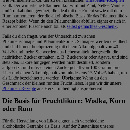
wie Mirabellen-Likör, der zu den klassischen
Mirabellen-Rezepten
zählt. Der winterliche Pflaumenlikör wird mit Zimt, Nelke, Vanille
und Tonkabohne gewürzt, die ideal mit der Frucht sowie mit dem
Rum harmonieren, der die alkoholische Basis für das Pflaumenlikör-
Rezept bildet. Wenn du den Pflaumenlikör abfüllst, eignet er sich in
einer schönen Flasche auch toll als
selbst gemachtes Geschenk
.
Falls du dich fragst, was der Unterschied zwischen
Pflaumenschnaps und Pflaumenlikör ist: Schnäpse werden destilliert
und sind immer hochprozentig mit einem Alkoholgehalt von 40
Vol.-% und mehr. Sie werden aus Lebensmitteln hergestellt, die
natürlichen Zucker enthalten, z. B. Zuckerrohr oder Agave, und sind
stets klar. Liköre hingegen werden nicht destilliert, sondern
aufgesetzt, und müssen einen Zuckergehalt von 100 Gramm pro
Liter und einen Alkoholgehalt von mindestens 15 Vol.-% haben, um
als Likör bezeichnet zu werden.
Übrigens:
Wenn du den
Geschmack der kleinen runden Frucht liebst, legen wir dir unsere
Pflaumen-Rezepte
ans Herz – unbedingt ausprobieren!
Die Basis für Fruchtliköre: Wodka, Korn
oder Rum
Für die Herstellung von Likör eignen sich verschiedene
alkoholische Getränke als Basis. Auf der Zutatenliste unseres