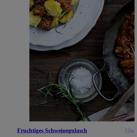
Fruchtiges Schweinegulasch
Himb