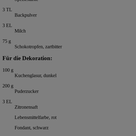
3
TL
Backpulver
3
EL
Milch
75
g
Schokotropfen, zartbitter
Für die Dekoration:
100
g
Kuchenglasur, dunkel
200
g
Puderzucker
3
EL
Zitronensaft
Lebensmittelfarbe, rot
Fondant, schwarz