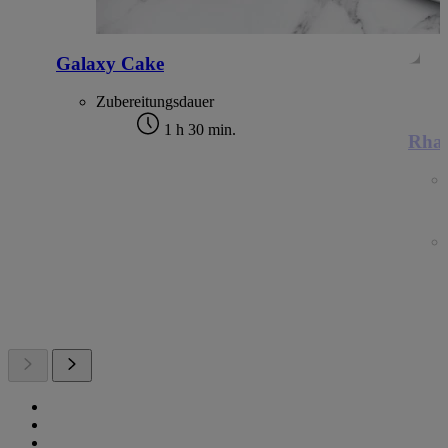
Galaxy Cake
Zubereitungsdauer
1 h 30 min.
Rhab