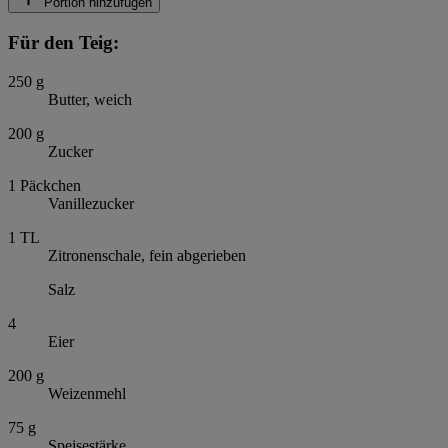
Portion hinzufügen
Für den Teig:
250
g
Butter, weich
200
g
Zucker
1
Päckchen
Vanillezucker
1
TL
Zitronenschale, fein abgerieben
Salz
4
Eier
200
g
Weizenmehl
75
g
Speisestärke