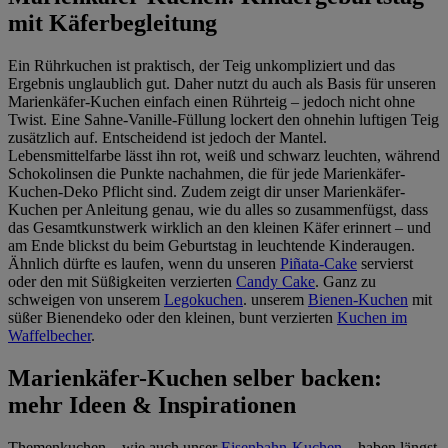
mit Käferbegleitung
Ein Rührkuchen ist praktisch, der Teig unkompliziert und das
Ergebnis unglaublich gut. Daher nutzt du auch als Basis für unseren
Marienkäfer-Kuchen einfach einen Rührteig – jedoch nicht ohne
Twist. Eine Sahne-Vanille-Füllung lockert den ohnehin luftigen Teig
zusätzlich auf. Entscheidend ist jedoch der Mantel.
Lebensmittelfarbe lässt ihn rot, weiß und schwarz leuchten, während
Schokolinsen die Punkte nachahmen, die für jede Marienkäfer-
Kuchen-Deko Pflicht sind. Zudem zeigt dir unser Marienkäfer-
Kuchen per Anleitung genau, wie du alles so zusammenfügst, dass
das Gesamtkunstwerk wirklich an den kleinen Käfer erinnert – und
am Ende blickst du beim Geburtstag in leuchtende Kinderaugen.
Ähnlich dürfte es laufen, wenn du unseren
Piñata-Cake
servierst
oder den mit Süßigkeiten verzierten
Candy Cake
. Ganz zu
schweigen von unserem
Legokuchen
. unserem
Bienen-Kuchen
mit
süßer Bienendeko oder den kleinen, bunt verzierten
Kuchen im
Waffelbecher
.
Marienkäfer-Kuchen selber backen:
mehr Ideen & Inspirationen
Themenkuchen – wie auch unser
Eisenbahn-Kuchen
–
haben längst