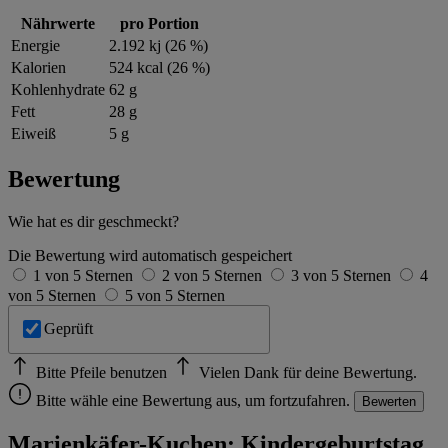
Nährwerte
pro Portion
Energie
2.192 kj (26 %)
Kalorien
524 kcal (26 %)
Kohlenhydrate
62 g
Fett
28 g
Eiweiß
5 g
Bewertung
Wie hat es dir geschmeckt?
Die Bewertung wird automatisch gespeichert
1 von 5 Sternen
2 von 5 Sternen
3 von 5 Sternen
4
von 5 Sternen
5 von 5 Sternen
Geprüft
Bitte Pfeile benutzen
Vielen Dank für deine Bewertung.
Bitte wähle eine Bewertung aus, um fortzufahren.
Bewerten
Marienkäfer-Kuchen: Kindergeburtstag