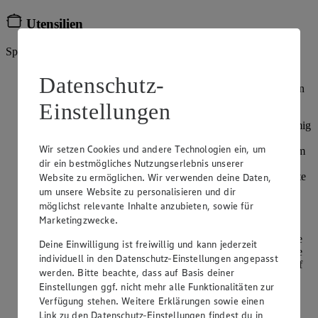
Utensilien
Springform (26 cm)
Für den Teig die Springform gut ausfetten und mit Mehl
Datenschutz-
ausstäuben, überschüssiges Mehl ausklopfen. Den Backofen
auf 190 Grad Ober- /Unterhitze vorheizen.
Einstellungen
Butter, Zucker, Vanillezucker, Zitronenschale und Salz cremig
rühren. Eier nacheinander jeweils 30 Sekunden gut
Wir setzen Cookies und andere Technologien ein, um
unterrühren. Mehl, Stärke und Backpulver mischen und zum
dir ein bestmögliches Nutzungserlebnis unserer
Schluss zusammen mit der Milch kurz unterrühren.
Schokotropfen unter den Teig heben. Teig in die vorbereitete
Website zu ermöglichen. Wir verwenden deine Daten,
Form geben und glattstreichen. Im heißen Ofen auf der
um unsere Website zu personalisieren und dir
mittleren Schiene 35-40 Minuten backen.
möglichst relevante Inhalte anzubieten, sowie für
Marketingzwecke.
Kuchen in der Form auf einem Kuchengitter auskühlen
lassen. Dann den Kuchen aus der Form lösen und das obere
Deine Einwilligung ist freiwillig und kann jederzeit
Drittel als Deckel abschneiden. Den unteren Boden auf eine
individuell in den Datenschutz-Einstellungen angepasst
Tortenplatte legen. Den oberen Boden in einen ovalen Kopf
werden. Bitte beachte, dass auf Basis deiner
und zwei Flügeln schneiden.
Einstellungen ggf. nicht mehr alle Funktionalitäten zur
Verfügung stehen. Weitere Erklärungen sowie einen
Teile auf ein Kuchengitter legen und Backpapier
darunterlegen. Für die Dekoration Kuchenglasur nach
Link zu den Datenschutz-Einstellungen findest du in