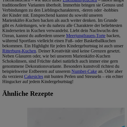
traditionellere Varianten überholt. Immerhin bringen sie Genuss und
Verbindungen zu den Lieblingscharakteren, -tieren oder -hobbies
der Kinder mit. Entsprechend kannst du sowohl unseren
Marienkäfer-Kuchen backen als auch weiter denken. Im Grunde
gibt es Anleitungen, wie du nahezu alle Charaktere der beliebtesten
Kinderserien in Kuchen verwandelst. Liebt dein Nachwuchs den
Ozean, kannst du außerdem unsere
Meerjungfrauen-Torte
backen,
während Sportfans vielleicht einen Fuß- oder Basketballkuchen
bekommen. Ein Highlight für jeden Kindergeburtstag ist auch unser
Ritterburg-Kuchen
. Deiner Kreativität sind keine Grenzen gesetzt.
Neben Glasuren oder, wie bei unserem Marienkäfer-Kuchen
Schokolinsen, sind Früchte dabei natürlich auch immer eine gern
genommene Dekorationsvariante. Besonders kunstvoll richtest du
beispielsweise Erdbeeren auf unserem
Number-Cake
an. Oder aber
du verzierst
Cakesicles
mit bunten Perlen und Streuseln – ein echter
Hingucker auf jedem Kindergeburtstag!
Ähnliche Rezepte