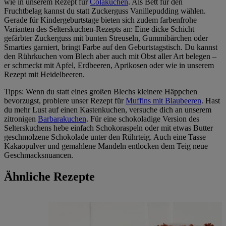
wie in unserem Rezept für
Colakuchen
. Als Bett für den
Fruchtbelag kannst du statt Zuckerguss Vanillepudding wählen.
Gerade für Kindergeburtstage bieten sich zudem farbenfrohe
Varianten des Selterskuchen-Rezepts an: Eine dicke Schicht
gefärbter Zuckerguss mit bunten Streuseln, Gummibärchen oder
Smarties garniert, bringt Farbe auf den Geburtstagstisch. Du kannst
den Rührkuchen vom Blech aber auch mit Obst aller Art belegen –
er schmeckt mit Apfel, Erdbeeren, Aprikosen oder wie in unserem
Rezept mit Heidelbeeren.
Tipps: Wenn du statt eines großen Blechs kleinere Häppchen
bevorzugst, probiere unser Rezept für
Muffins mit Blaubeeren
. Hast
du mehr Lust auf einen Kastenkuchen, versuche dich an unserem
zitronigen
Barbarakuchen
. Für eine schokoladige Version des
Selterskuchens hebe einfach Schokoraspeln oder mit etwas Butter
geschmolzene Schokolade unter den Rührteig. Auch eine Tasse
Kakaopulver und gemahlene Mandeln entlocken dem Teig neue
Geschmacksnuancen.
Ähnliche Rezepte