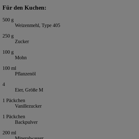
Für den Kuchen:
500
g
Weizenmehl, Type 405
250
g
Zucker
100
g
Mohn
100
ml
Pflanzenöl
4
Eier, Größe M
1
Päckchen
Vanillezucker
1
Päckchen
Backpulver
200
ml
Mineralwasser