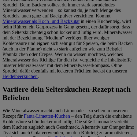
Sprudel. Beim Backen solltest du immer stark sprudelndes
Mineralwasser verwenden – so kannst du, je nach Menge des
Sprudels, auch ganz auf Backpulver verzichten. Kommt
Mineralwasser als Koch- und Backzutat
in einen Kuchenteig, wird
beim Rühren ein Gärprozess in Gang gesetzt, der dafür sorgt, dass
dein Selterskuchenteig schön locker und luftig wird. Mineralwasser
mit der Bezeichnung "Medium" verfügen über weniger
Kohlensäure und eignen sich sehr gut für Speisen, die beim Backen
(auch in der Pfanne) nicht so stark aufgehen wie zum Beispiel
Pfannkuchen oder Crepes. Wenn du wissen möchtest, welches
Mineralwasser das Richtige für dich ist, vergleiche die Inhaltsstoffe
unserer Mineralwasser mit dem Mineralwasserkompass. Ohne
Sprudel, dafür ebenfalls mit leckeren Früchten backst du unseren
Heidelbeerkuchen
.
Variiere dein Selterskuchen-Rezept nach
Belieben
Wie Mineralwasser macht auch Limonade – zu sehen in unserem
Rezept für
Fanta-Limetten-Kuchen
– den Teig durch die enthaltene
Kohlensäure schön locker und luftig. Die süße Limonade verleiht
dem Kuchen zugleich auch Geschmack. Alternativ zur Orangenlimo
lässt sich auch Cola verwenden, um den Rührteig zu aromatisieren,