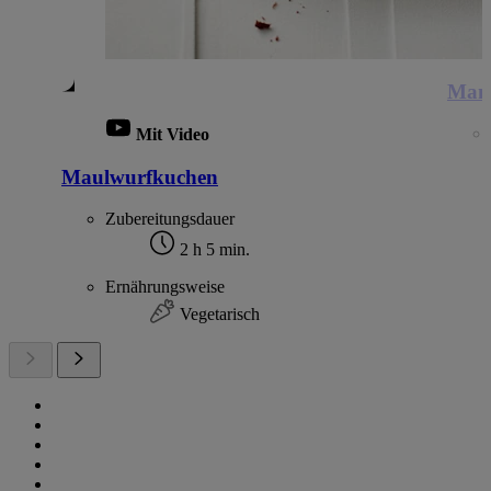
Mand
Mit Video
Maulwurfkuchen
Zubereitungsdauer
2 h 5 min.
Ernährungsweise
Vegetarisch