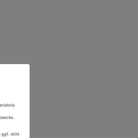
erlebnis
u
gzwecke.
 ggf. nicht