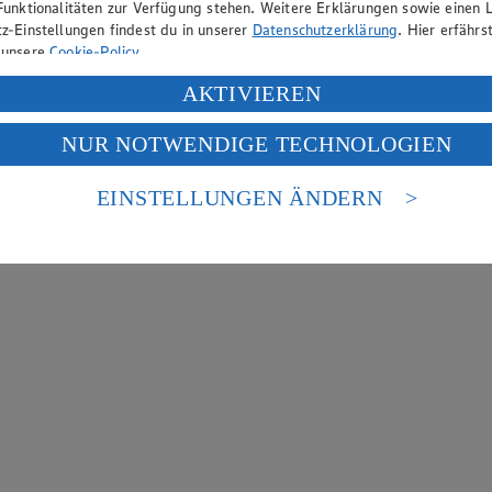
Funktionalitäten zur Verfügung stehen. Weitere Erklärungen sowie einen L
z-Einstellungen findest du in unserer
Datenschutzerklärung
. Hier erfährs
 unsere
Cookie-Policy
.
ung deiner personenbezogenen Daten in den USA durch Facebook und Yo
AKTIVIEREN
f „Aktivieren“ klickst, willigst du im Sinne des Art. 49 Abs. 1 Satz 1 lit
NUR NOTWENDIGE TECHNOLOGIEN
deine Daten in den USA verarbeitet werden. Der EuGH sieht die USA als 
 europäischen Standards nicht angemessenen Datenschutzniveau an. Es b
es Zugriffs durch US-amerikanische Behörden.
EINSTELLUNGEN ÄNDERN
nen zum Herausgeber der Seite findest du im
Impressum