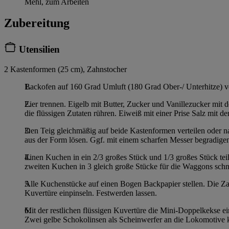
Mehl, zum Arbeiten
Zubereitung
Utensilien
2 Kastenformen (25 cm), Zahnstocher
Backofen auf 160 Grad Umluft (180 Grad Ober-/ Unterhitze) vo
Eier trennen. Eigelb mit Butter, Zucker und Vanillezucker mi
die flüssigen Zutaten rühren. Eiweiß mit einer Prise Salz mit 
Den Teig gleichmäßig auf beide Kastenformen verteilen oder 
aus der Form lösen. Ggf. mit einem scharfen Messer begradige
Einen Kuchen in ein 2/3 großes Stück und 1/3 großes Stück te
zweiten Kuchen in 3 gleich große Stücke für die Waggons schn
Alle Kuchenstücke auf einen Bogen Backpapier stellen. Die Z
Kuvertüre einpinseln. Festwerden lassen.
Mit der restlichen flüssigen Kuvertüre die Mini-Doppelkekse 
Zwei gelbe Schokolinsen als Scheinwerfer an die Lokomotive 