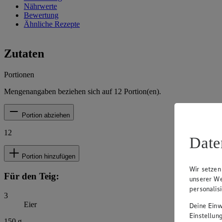
Nährwerte
Bewertung
Ähnliche Rezepte
Zutaten
Portionen
Mengenangaben beziehen sich auf
12
Portion(en).
Portion abziehen
12
Date
Portion hinzufügen
Wir setzen
Für den Teig:
unserer We
personalis
3
Eier
Deine Einwi
Einstellun
150
g