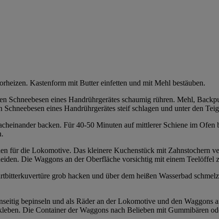
rheizen. Kastenform mit Butter einfetten und mit Mehl bestäuben.
t den Schneebesen eines Handrührgerätes schaumig rühren. Mehl, Back
den Schneebesen eines Handrührgerätes steif schlagen und unter den Tei
nacheinander backen. Für 40-50 Minuten auf mittlerer Schiene im Ofe
n.
ilen für die Lokomotive. Das kleinere Kuchenstück mit Zahnstochern v
eiden. Die Waggons an der Oberfläche vorsichtig mit einem Teelöffel 
artbitterkuvertüre grob hacken und über dem heißen Wasserbad schmel
einseitig bepinseln und als Räder an der Lokomotive und den Waggons a
kleben. Die Container der Waggons nach Belieben mit Gummibären ode