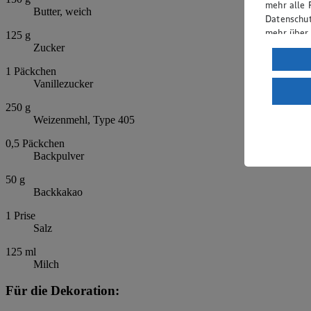
mehr alle 
Butter, weich
Datenschut
mehr über
125
g
Zucker
Verarbeit
1
Päckchen
Wenn du au
Vanillezucker
ein, dass 
250
g
einem nach
Weizenmehl, Type 405
Risiko ein
0,5
Päckchen
Informatio
Backpulver
50
g
Backkakao
1
Prise
Salz
125
ml
Milch
Für die Dekoration: