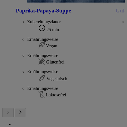
Paprika-Papaya-Suppe
Gula
Zubereitungsdauer
25 min.
Ernährungsweise
Vegan
Ernährungsweise
Glutenfrei
Ernährungsweise
Vegetarisch
Ernährungsweise
Laktosefrei