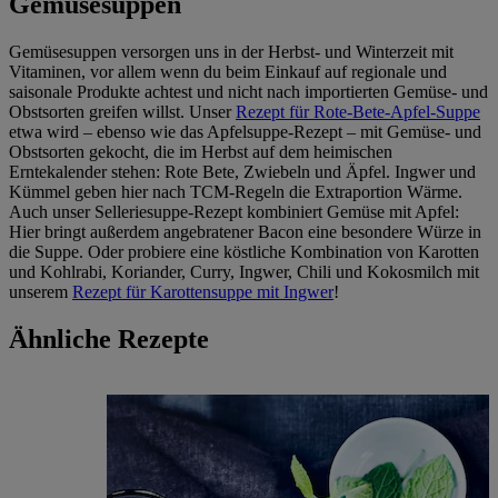
Gemüsesuppen
Gemüsesuppen versorgen uns in der Herbst- und Winterzeit mit
Vitaminen, vor allem wenn du beim Einkauf auf regionale und
saisonale Produkte achtest und nicht nach importierten Gemüse- und
Obstsorten greifen willst. Unser
Rezept für Rote-Bete-Apfel-Suppe
etwa wird – ebenso wie das Apfelsuppe-Rezept – mit Gemüse- und
Obstsorten gekocht, die im Herbst auf dem heimischen
Erntekalender stehen: Rote Bete, Zwiebeln und Äpfel. Ingwer und
Kümmel geben hier nach TCM-Regeln die Extraportion Wärme.
Auch unser Selleriesuppe-Rezept kombiniert Gemüse mit Apfel:
Hier bringt außerdem angebratener Bacon eine besondere Würze in
die Suppe. Oder probiere eine köstliche Kombination von Karotten
und Kohlrabi, Koriander, Curry, Ingwer, Chili und Kokosmilch mit
unserem
Rezept für Karottensuppe mit Ingwer
!
Ähnliche Rezepte