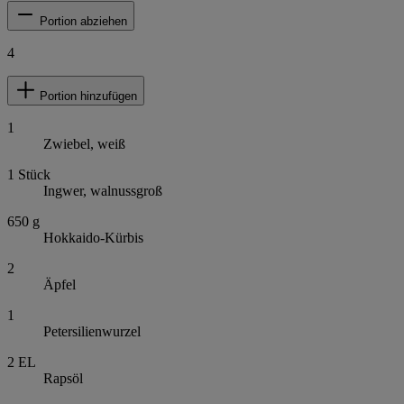
Portion abziehen
4
Portion hinzufügen
1
Zwiebel, weiß
1
Stück
Ingwer, walnussgroß
650
g
Hokkaido-Kürbis
2
Äpfel
1
Petersilienwurzel
2
EL
Rapsöl