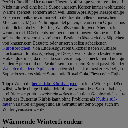
Perfekt für kühle Herbsttage: Unsere Apfelsuppe wärmt von innen!
Nicht nur weil eine heiße Suppe unserem Körper immer wohltuende
Wärme spendet, sondern auch weil unser Apfelsuppe-Rezept einige
Zutaten enthält, die zumindest in der traditionellen chinesischen
Medizin (TCM) als Nahrungsmittel gelten, die unserem Organismus
ordentlich einheizen: Kürbis, Walnüsse und Ingwer. Aber auch
wenn du mit TCM nichts anfangen kannst, unsere Suppe mit Tofu
solltest du trotzdem ausprobieren. Begleiten lässt sich das Süppchen
von knusprigem Baguette oder unseren selbst gebackenen
Kürbisbrötchen
. Von Ende August bis Oktober haben Kürbisse
Hochsaison, für das Apfelsuppe-Rezept wählst du am besten einen
Hokkaidokürbis, da dieser besonders nussig schmeckt und damit gut
zu den Äpfeln und den Walnüssen in unserem Rezept passt. Bei der
Wahl der richtigen Apfelsorte
bieten sich als Kontrast zur würzigen
Suppe besonders süßere Sorten wie Royal Gala, Fiesta oder Fuji an.
Tipp:
Wenn du
herbstliche Kürbissuppen
auch im Winter genießen
willst, würfle einige Hokkaidokürbisse, wenn diese Saison haben,
und friere sie portionsweise ein – das macht dem Gemüse nichts aus.
Auch der Butternut Kürbis kann ohne Probleme als
Kürbis süß-
sauer
Variation eingelegt und als Garnitur auf der Suppe auch im
Winter genossen werden.
Wärmende Winterfreuden: