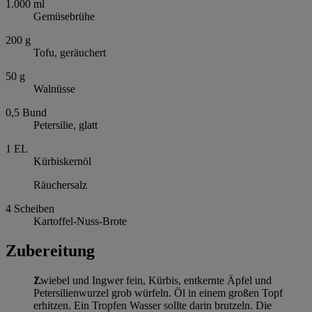
1.000
ml
Gemüsebrühe
200
g
Tofu, geräuchert
50
g
Walnüsse
0,5
Bund
Petersilie, glatt
1
EL
Kürbiskernöl
Räuchersalz
4
Scheiben
Kartoffel-Nuss-Brote
Zubereitung
Zwiebel und Ingwer fein, Kürbis, entkernte Äpfel und
Petersilienwurzel grob würfeln. Öl in einem großen Topf
erhitzen. Ein Tropfen Wasser sollte darin brutzeln. Die