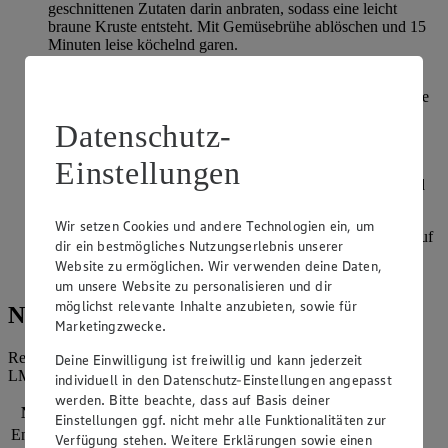
geschnittenen Zutaten darin anbraten, sodass eine leicht
braune Kruste entsteht. Mit Gemüsebrühe ablöschen und 15
Minuten leise köchelnd garen.
Räuchertofu fein schneiden oder mit der Gabel zerdrücken.
Walnüsse grob hacken. Alles in eine Pfanne geben und ohne
Fettzugabe fünf Minuten goldbraun anbraten.
Datenschutz-
Petersilie sehr fein schneiden, fünf Minuten vor Ende der
Einstellungen
Garzeit bis auf einige Dekoblättchen zum Gemüse geben.
Abschließend die Suppe pürieren und mit Kürbiskernöl und
Räuchersalz abschmecken.
Wir setzen Cookies und andere Technologien ein, um
Suppe auf Teller verteilen, das Walnuss-Tofu-Topping darauf
dir ein bestmögliches Nutzungserlebnis unserer
anrichten und mit Petersilie verziert servieren. Reiche Brot
Website zu ermöglichen. Wir verwenden deine Daten,
dazu.
um unsere Website zu personalisieren und dir
möglichst relevante Inhalte anzubieten, sowie für
Nährwerte
Marketingzwecke.
Referenzmenge für einen durchschnittlichen Erwachsenen laut
Deine Einwilligung ist freiwillig und kann jederzeit
LMIV (8.400 kJ/2.000 kcal).
individuell in den Datenschutz-Einstellungen angepasst
werden. Bitte beachte, dass auf Basis deiner
Nährwerte
pro Portion
Einstellungen ggf. nicht mehr alle Funktionalitäten zur
Energie
2.173 kj (26 %)
Verfügung stehen. Weitere Erklärungen sowie einen