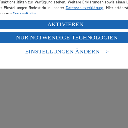
Funktionalitäten zur Verfügung stehen. Weitere Erklärungen sowie einen L
z-Einstellungen findest du in unserer
Datenschutzerklärung
. Hier erfährs
 unsere
Cookie-Policy
.
ung deiner personenbezogenen Daten in den USA durch Facebook und Yo
AKTIVIEREN
f „Aktivieren“ klickst, willigst du im Sinne des Art. 49 Abs. 1 Satz 1 lit
NUR NOTWENDIGE TECHNOLOGIEN
deine Daten in den USA verarbeitet werden. Der EuGH sieht die USA als 
 europäischen Standards nicht angemessenen Datenschutzniveau an. Es b
es Zugriffs durch US-amerikanische Behörden.
EINSTELLUNGEN ÄNDERN
nen zum Herausgeber der Seite findest du im
Impressum