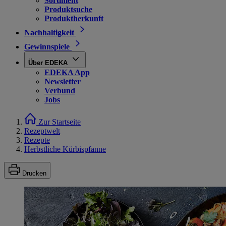
Sortiment
Produktsuche
Produktherkunft
Nachhaltigkeit
Gewinnspiele
Über EDEKA
EDEKA App
Newsletter
Verbund
Jobs
Zur Startseite
Rezeptwelt
Rezepte
Herbstliche Kürbispfanne
Drucken