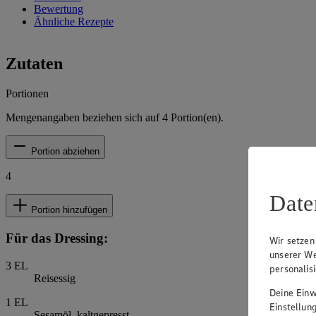
Bewertung
Ähnliche Rezepte
Zutaten
Portionen
Mengenangaben beziehen sich auf
4
Portion(en).
Portion abziehen
4
Date
Portion hinzufügen
Für das Dressing:
Wir setzen
unserer We
3
EL
personalis
Reisessig
Deine Einwi
1
EL
Einstellun
Sesamöl, kaltgepresst