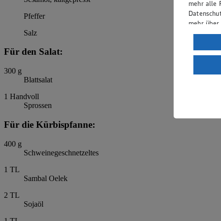
mehr alle 
Datenschut
Pfeffer
mehr über
Salz
Verarbeit
Für den Salat:
Wenn du au
ein, dass 
300
g
einem nach
Blattsalat
Risiko ein
1
Handvoll
Informatio
Sprossen
Für die Kürbispfanne:
400
g
Schweinegeschnetzeltes
1
TL
Sambal Oelek
2
TL
Sojaöl
1
TL