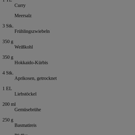
Curry
Meersalz
3
Stk.
Frühlingszwiebeln
350
g
Weißkohl
350
g
Hokkaido-Kürbis
4
Stk.
Aprikosen, getrocknet
1
EL
Liebstöckel
200
ml
Gemüsebrühe
250
g
Basmatireis