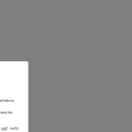
erlebnis
u
gzwecke.
 ggf. nicht