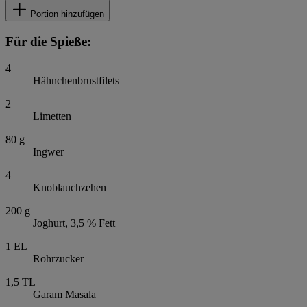
Portion hinzufügen
Für die Spieße:
4
Hähnchenbrustfilets
2
Limetten
80
g
Ingwer
4
Knoblauchzehen
200
g
Joghurt, 3,5 % Fett
1
EL
Rohrzucker
1,5
TL
Garam Masala