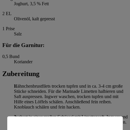
Joghurt, 3,5 % Fett
2
EL
Olivenöl, kalt gepresst
1
Prise
Salz
Für die Garnitur:
0,5
Bund
Koriander
Zubereitung
Hähnchenbrustfilets trocken tupfen und in ca. 3-4 cm große
Stücke schneiden. Für die Marinade Limetten halbieren und
Saft auspressen. Ingwer waschen, trocken tupfen und mit
Hilfe eines Löffels schälen. Anschließend fein reiben.
Knoblauch schälen und fein hacken.
Joghurt in einer großen Schüssel mit Limettensaft, Ingwer und
Knoblauch verrühren. Rohrzucker und Gewürze unterrühren.
Anschließend Hähnchenstücke zugeben und mit der