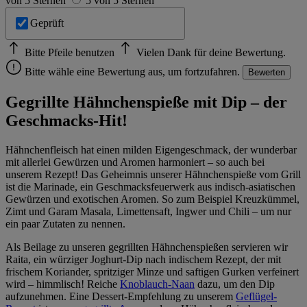
von 5 Sternen
5 von 5 Sternen
Geprüft
Bitte Pfeile benutzen
Vielen Dank für deine Bewertung.
Bitte wähle eine Bewertung aus, um fortzufahren.
Bewerten
Gegrillte Hähnchenspieße mit Dip – der
Geschmacks-Hit!
Hähnchenfleisch hat einen milden Eigengeschmack, der wunderbar
mit allerlei Gewürzen und Aromen harmoniert – so auch bei
unserem Rezept! Das Geheimnis unserer Hähnchenspieße vom Grill
ist die Marinade, ein Geschmacksfeuerwerk aus indisch-asiatischen
Gewürzen und exotischen Aromen. So zum Beispiel Kreuzkümmel,
Zimt und Garam Masala, Limettensaft, Ingwer und Chili – um nur
ein paar Zutaten zu nennen.
Als Beilage zu unseren gegrillten Hähnchenspießen servieren wir
Raita, ein würziger Joghurt-Dip nach indischem Rezept, der mit
frischem Koriander, spritziger Minze und saftigen Gurken verfeinert
wird – himmlisch! Reiche
Knoblauch-Naan
dazu, um den Dip
aufzunehmen. Eine Dessert-Empfehlung zu unserem
Geflügel-