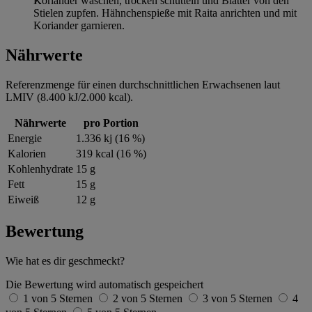
Koriander waschen, trocken schütteln und Blätter von den
Stielen zupfen. Hähnchenspieße mit Raita anrichten und mit
Koriander garnieren.
Nährwerte
Referenzmenge für einen durchschnittlichen Erwachsenen laut
LMIV (8.400 kJ/2.000 kcal).
Nährwerte
pro Portion
Energie
1.336 kj (16 %)
Kalorien
319 kcal (16 %)
Kohlenhydrate
15 g
Fett
15 g
Eiweiß
12 g
Bewertung
Wie hat es dir geschmeckt?
Die Bewertung wird automatisch gespeichert
1 von 5 Sternen
2 von 5 Sternen
3 von 5 Sternen
4