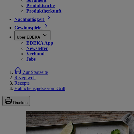
Sortiment
Produktsuche
Produktherkunft
Nachhaltigkeit
Gewinnspiele
Über EDEKA
EDEKA App
Newsletter
Verbund
Jobs
Zur Startseite
Rezeptwelt
Rezepte
Hähnchenspieße vom Grill
Drucken