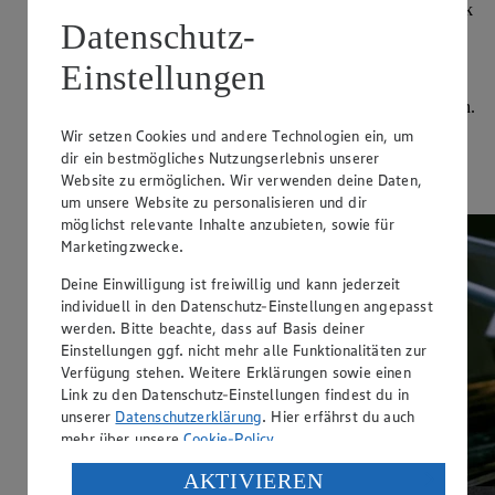
Marinade vermengen. Hähnchen abgedeckt im Kühlschrank
Datenschutz-
mindestens 1 Stunde, bestenfalls über Nacht, ziehen lassen.
Einstellungen
Grill vorheizen. In der Zwischenzeit für die Raita Gurke
waschen, trocken tupfen, der Länge nach halbieren und
Kerngehäuse herauskratzen. Gurke fein würfeln oder reiben.
Koriander und Minze waschen, trocken schütteln und fein
Wir setzen Cookies und andere Technologien ein, um
hacken. Chilis waschen und in feine Ringe schneiden.
dir ein bestmögliches Nutzungserlebnis unserer
Knoblauch und Zwiebel schälen und fein würfeln. Wie du
Website zu ermöglichen. Wir verwenden deine Daten,
nachhaltiger grillst, erfährst du in unserem Video!
um unsere Website zu personalisieren und dir
möglichst relevante Inhalte anzubieten, sowie für
Marketingzwecke.
Deine Einwilligung ist freiwillig und kann jederzeit
individuell in den Datenschutz-Einstellungen angepasst
werden. Bitte beachte, dass auf Basis deiner
Einstellungen ggf. nicht mehr alle Funktionalitäten zur
Verfügung stehen. Weitere Erklärungen sowie einen
Link zu den Datenschutz-Einstellungen findest du in
unserer
Datenschutzerklärung
. Hier erfährst du auch
mehr über unsere
Cookie-Policy
.
Verarbeitung deiner personenbezogenen Daten in den
AKTIVIEREN