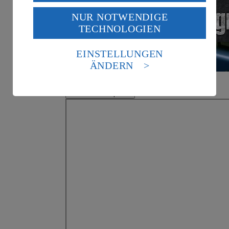
USA durch Facebook und YouTube:
NUR NOTWENDIGE
Wenn du auf „Aktivieren“ klickst, willigst du im Sinne
TECHNOLOGIEN
des Art. 49 Abs. 1 Satz 1 lit. a) DSGVO ein, dass deine
Daten in den USA verarbeitet werden. Der EuGH sieht
die USA als Land mit einem nach europäischen
EINSTELLUNGEN
Standards nicht angemessenen Datenschutzniveau an.
ÄNDERN
Es besteht das Risiko eines Zugriffs durch US-
amerikanische Behörden.
Video abspielen
Informationen zum Herausgeber der Seite findest du
im
Impressum