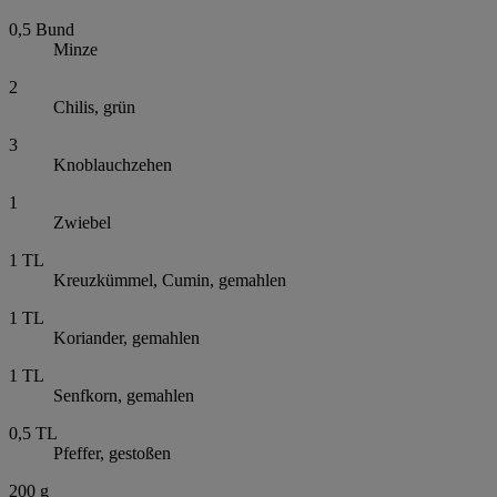
0,5
Bund
Minze
2
Chilis, grün
3
Knoblauchzehen
1
Zwiebel
1
TL
Kreuzkümmel, Cumin, gemahlen
1
TL
Koriander, gemahlen
1
TL
Senfkorn, gemahlen
0,5
TL
Pfeffer, gestoßen
200
g