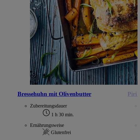
Bressehuhn mit Olivenbutter
Piri
Zubereitungsdauer
1 h 30 min.
Ernährungsweise
Glutenfrei