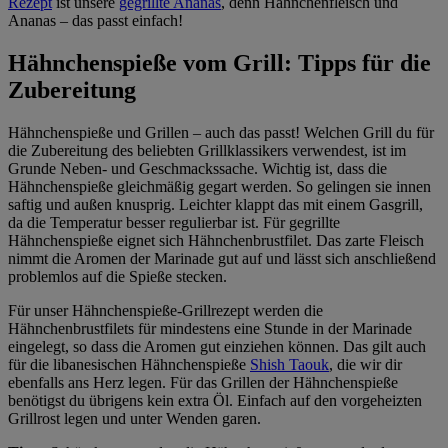
Rezept
ist unsere
gegrillte Ananas
, denn Hähnchenfleisch und
Ananas – das passt einfach!
Hähnchenspieße vom Grill: Tipps für die
Zubereitung
Hähnchenspieße und Grillen – auch das passt! Welchen Grill du für
die Zubereitung des beliebten Grillklassikers verwendest, ist im
Grunde Neben- und Geschmackssache. Wichtig ist, dass die
Hähnchenspieße gleichmäßig gegart werden. So gelingen sie innen
saftig und außen knusprig. Leichter klappt das mit einem Gasgrill,
da die Temperatur besser regulierbar ist. Für gegrillte
Hähnchenspieße eignet sich Hähnchenbrustfilet. Das zarte Fleisch
nimmt die Aromen der Marinade gut auf und lässt sich anschließend
problemlos auf die Spieße stecken.
Für unser Hähnchenspieße-Grillrezept werden die
Hähnchenbrustfilets für mindestens eine Stunde in der Marinade
eingelegt, so dass die Aromen gut einziehen können. Das gilt auch
für die libanesischen Hähnchenspieße
Shish Taouk
, die wir dir
ebenfalls ans Herz legen. Für das Grillen der Hähnchenspieße
benötigst du übrigens kein extra Öl. Einfach auf den vorgeheizten
Grillrost legen und unter Wenden garen.