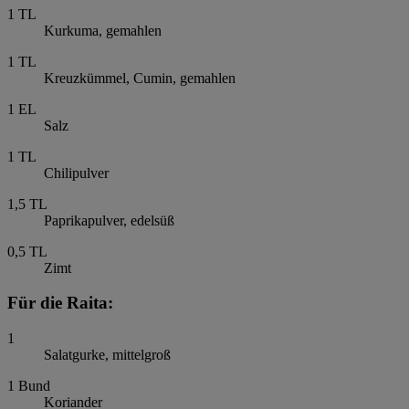
1
TL
Kurkuma, gemahlen
1
TL
Kreuzkümmel, Cumin, gemahlen
1
EL
Salz
1
TL
Chilipulver
1,5
TL
Paprikapulver, edelsüß
0,5
TL
Zimt
Für die Raita:
1
Salatgurke, mittelgroß
1
Bund
Koriander