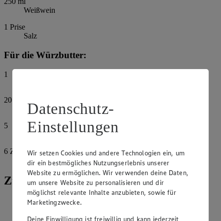
250
ml
Weißwein
1
Prise
Salz
Für die Würzbutter:
1
Zitrone, unbehandelt
20
g
Datenschutz-
Butter, weich
Einstellungen
5
Oliven, schwarz
6
Zweige
Wir setzen Cookies und andere Technologien ein, um
Estragon
dir ein bestmögliches Nutzungserlebnis unserer
Website zu ermöglichen. Wir verwenden deine Daten,
Zubereitung
um unsere Website zu personalisieren und dir
möglichst relevante Inhalte anzubieten, sowie für
Das Bressehuhn (Fleischanteil ca. 1,4 kg) von Federkielen
Marketingzwecke.
und Kopf befreien und säubern. Zitrone heiß abspülen und
Deine Einwilligung ist freiwillig und kann jederzeit
Schale abreiben. Anschließend in Scheiben schneiden.