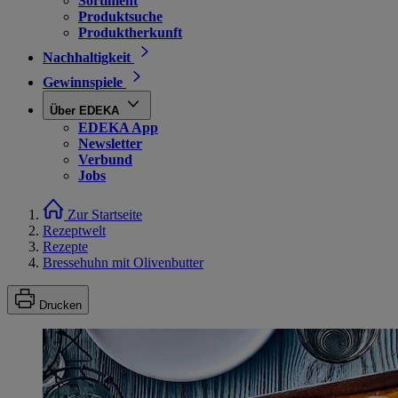
Sortiment
Produktsuche
Produktherkunft
Nachhaltigkeit
Gewinnspiele
Über EDEKA
EDEKA App
Newsletter
Verbund
Jobs
Zur Startseite
Rezeptwelt
Rezepte
Bressehuhn mit Olivenbutter
Drucken