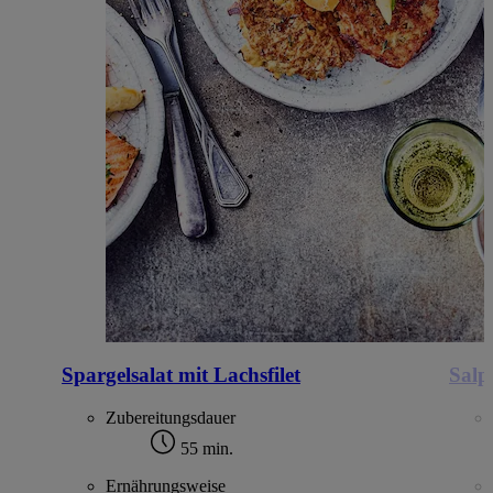
Spargelsalat mit Lachsfilet
Salp
Zubereitungsdauer
55 min.
Ernährungsweise