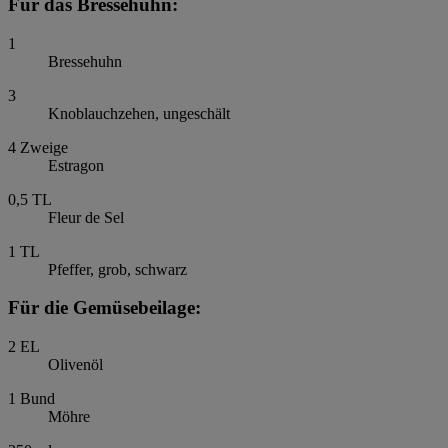
Für das Bressehuhn:
1
Bressehuhn
3
Knoblauchzehen, ungeschält
4
Zweige
Estragon
0,5
TL
Fleur de Sel
1
TL
Pfeffer, grob, schwarz
Für die Gemüsebeilage:
2
EL
Olivenöl
1
Bund
Möhre