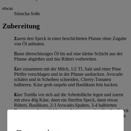
etwas
Sriracha-Soße
Zubereitung
Zuerst den Speck in einer beschichteten Pfanne ohne Zugabe
von Öl anbraten.
Dann überschüssiges Öl bis auf eine kleine Schicht aus der
Pfanne abgießen und das Rührei vorbereiten.
Eier zusammen mit der Milch, 1/2 TL Salz und einer Prise
Pfeffer verschlagen und in der Pfanne ausbacken. Avocado
schälen und in Scheiben schneiden, Cherry-Tomaten
halbieren. Käse grob raspeln und Basilikum fein hacken.
Eine Tortilla vor sich auf die Arbeitsfläche legen und zuerst
mit etwa 40g Käse, dann ein Streifen Speck, dann etwas
Rührei, Basilikum, 2-3 Avocado-Spalten, 3-4 halbierten
Tomaten und zum Schluss noch einem zweiten Streifen Speck
belegen - alles möglichst mittig wie einen länglichen Streifen
anordnen mit Platz zum Rand.
Dann die Tortilla nach Burrito-Art falten und in einer