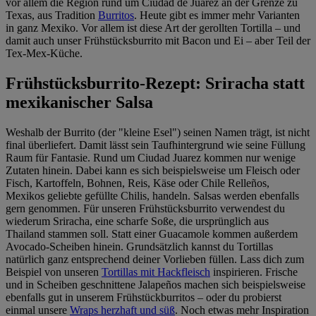
vor allem die Region rund um Ciudad de Juarez an der Grenze zu
Texas, aus Tradition
Burritos
. Heute gibt es immer mehr Varianten
in ganz Mexiko. Vor allem ist diese Art der gerollten Tortilla – und
damit auch unser Frühstücksburrito mit Bacon und Ei – aber Teil der
Tex-Mex-Küche.
Frühstücksburrito-Rezept: Sriracha statt
mexikanischer Salsa
Weshalb der Burrito (der "kleine Esel") seinen Namen trägt, ist nicht
final überliefert. Damit lässt sein Taufhintergrund wie seine Füllung
Raum für Fantasie. Rund um Ciudad Juarez kommen nur wenige
Zutaten hinein. Dabei kann es sich beispielsweise um Fleisch oder
Fisch, Kartoffeln, Bohnen, Reis, Käse oder Chile Relleños,
Mexikos geliebte gefüllte Chilis, handeln. Salsas werden ebenfalls
gern genommen. Für unseren Frühstücksburrito verwendest du
wiederum Sriracha, eine scharfe Soße, die ursprünglich aus
Thailand stammen soll. Statt einer Guacamole kommen außerdem
Avocado-Scheiben hinein. Grundsätzlich kannst du Tortillas
natürlich ganz entsprechend deiner Vorlieben füllen. Lass dich zum
Beispiel von unseren
Tortillas mit Hackfleisch
inspirieren. Frische
und in Scheiben geschnittene Jalapeños machen sich beispielsweise
ebenfalls gut in unserem Frühstückburritos – oder du probierst
einmal unsere
Wraps herzhaft und süß
. Noch etwas mehr Inspiration