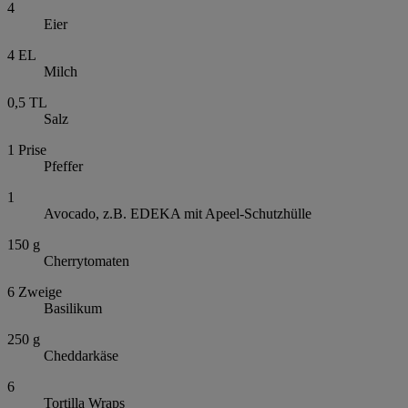
4
Eier
4
EL
Milch
0,5
TL
Salz
1
Prise
Pfeffer
1
Avocado, z.B. EDEKA mit Apeel-Schutzhülle
150
g
Cherrytomaten
6
Zweige
Basilikum
250
g
Cheddarkäse
6
Tortilla Wraps