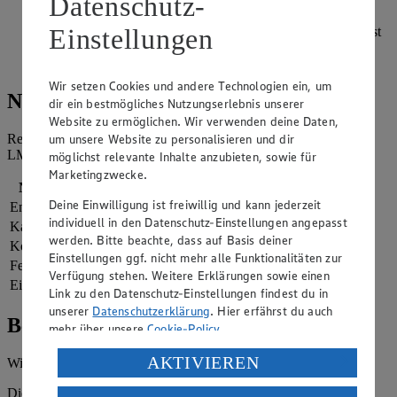
Datenschutz-
beschichteten Pfanne ohne Zugabe von Öl von allen Seiten
Einstellungen
erwärmen bzw. toasten - dabei die Seite mit dem Käse zuerst
in die Pfanne legen und am besten 3-4 Burritos gleichzeitig
toasten.
Wir setzen Cookies und andere Technologien ein, um
Nährwerte
dir ein bestmögliches Nutzungserlebnis unserer
Website zu ermöglichen. Wir verwenden deine Daten,
um unsere Website zu personalisieren und dir
Referenzmenge für einen durchschnittlichen Erwachsenen laut
LMIV (8.400 kJ/2.000 kcal).
möglichst relevante Inhalte anzubieten, sowie für
Marketingzwecke.
Nährwerte
pro Portion
Deine Einwilligung ist freiwillig und kann jederzeit
Energie
971 kj (12 %)
individuell in den Datenschutz-Einstellungen angepasst
Kalorien
232 kcal (12 %)
werden. Bitte beachte, dass auf Basis deiner
Kohlenhydrate
16 g
Einstellungen ggf. nicht mehr alle Funktionalitäten zur
Fett
14 g
Verfügung stehen. Weitere Erklärungen sowie einen
Eiweiß
12 g
Link zu den Datenschutz-Einstellungen findest du in
unserer
Datenschutzerklärung
. Hier erfährst du auch
Bewertung
mehr über unsere
Cookie-Policy
.
Verarbeitung deiner personenbezogenen Daten in den
AKTIVIEREN
Wie hat es dir geschmeckt?
USA durch Facebook und YouTube:
Die Bewertung wird automatisch gespeichert