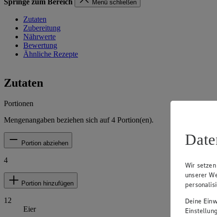
Springe zum Bereich
Menü schließen
Zutaten
Zubereitung
Nährwerte
Bewertung
Ähnliche Rezepte
Zutaten
Portionen
Mengenangaben beziehen sich auf
4
Portion(en).
Date
Portion abziehen
4
Wir setzen
unserer We
Portion hinzufügen
personalis
12
Deine Einwi
Eier
Einstellun