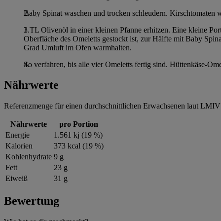
Baby Spinat waschen und trocken schleudern. Kirschtomaten w
1 TL Olivenöl in einer kleinen Pfanne erhitzen. Eine kleine Po
Oberfläche des Omeletts gestockt ist, zur Hälfte mit Baby Sp
Grad Umluft im Ofen warmhalten.
So verfahren, bis alle vier Omeletts fertig sind. Hüttenkäse-Om
Nährwerte
Referenzmenge für einen durchschnittlichen Erwachsenen laut LMIV 
Nährwerte
pro Portion
Energie
1.561 kj (19 %)
Kalorien
373 kcal (19 %)
Kohlenhydrate
9 g
Fett
23 g
Eiweiß
31 g
Bewertung