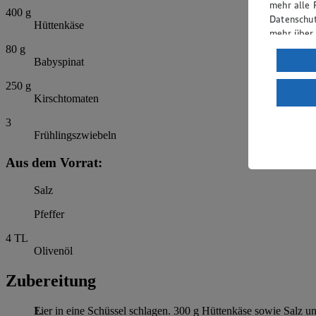
mehr alle 
400
g
Datenschut
Hüttenkäse
mehr über
80
g
Verarbeit
Babyspinat
Wenn du au
250
g
ein, dass 
Kirschtomaten
einem nach
3
Risiko ein
Frühlingszwiebeln
Informatio
Aus dem Vorrat:
Salz
Pfeffer
4
TL
Olivenöl
Zubereitung
Eier in eine Schüssel schlagen. 300 g Hüttenkäse sowie Salz u