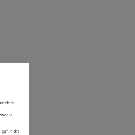
erlebnis
u
gzwecke.
 ggf. nicht