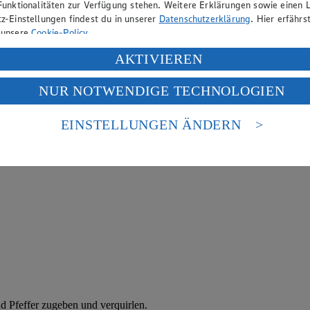
Funktionalitäten zur Verfügung stehen. Weitere Erklärungen sowie einen L
z-Einstellungen findest du in unserer
Datenschutzerklärung
. Hier erfährs
 unsere
Cookie-Policy
.
ung deiner personenbezogenen Daten in den USA durch Facebook und Yo
AKTIVIEREN
f „Aktivieren“ klickst, willigst du im Sinne des Art. 49 Abs. 1 Satz 1 lit
NUR NOTWENDIGE TECHNOLOGIEN
deine Daten in den USA verarbeitet werden. Der EuGH sieht die USA als 
 europäischen Standards nicht angemessenen Datenschutzniveau an. Es b
es Zugriffs durch US-amerikanische Behörden.
EINSTELLUNGEN ÄNDERN
nen zum Herausgeber der Seite findest du im
Impressum
nd Pfeffer zugeben und verquirlen.