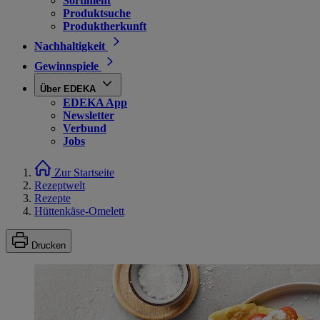
Sortiment
Produktsuche
Produktherkunft
Nachhaltigkeit
Gewinnspiele
Über EDEKA
EDEKA App
Newsletter
Verbund
Jobs
Zur Startseite
Rezeptwelt
Rezepte
Hüttenkäse-Omelett
Drucken