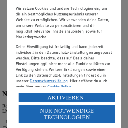
rühren. 2/3 von Schnittlauch und Petersilie sowie den
Knoblauch unterrühren. Mit Salz und Pfeffer abschmecken.
Wir setzen Cookies und andere Technologien ein, um
Eier pellen und in Scheiben schneiden.
dir ein bestmögliches Nutzungserlebnis unserer
Website zu ermöglichen. Wir verwenden deine Daten,
Einen Tortenring auf eine Torten- oder Servierplatte stellen
um unsere Website zu personalisieren und dir
und überlappend mit großen Salatblättern auslegen. Etwas
von der Kräutercreme auf den Salatboden aufstreichen.
möglichst relevante Inhalte anzubieten, sowie für
Gurkenscheiben, Radieschenscheiben, Paprikastreifen,
Marketingzwecke.
Tomatenscheiben, Avocadospalten, Eierscheiben sowie den
geraspelten Gouda und die Kräutercreme als separate
Deine Einwilligung ist freiwillig und kann jederzeit
Schichten übereinanderstapeln. Dabei einige Scheiben, Ei,
individuell in den Datenschutz-Einstellungen angepasst
Radieschen und Gurke beiseitelegen. Die Gurkenscheiben
werden. Bitte beachte, dass auf Basis deiner
ringsherum und die restlichen Zutaten und übrigen Kräuter
Einstellungen ggf. nicht mehr alle Funktionalitäten zur
auf der Salattorte anrichten.
Verfügung stehen. Weitere Erklärungen sowie einen
Link zu den Datenschutz-Einstellungen findest du in
Die Salattorte für mindestens 4 Stunden, besser über Nacht,
unserer
Datenschutzerklärung
. Hier erfährst du auch
im Kühlschrank ziehen lassen.
mehr über unsere
Cookie-Policy
.
Nährwerte
Verarbeitung deiner personenbezogenen Daten in den
AKTIVIEREN
USA durch Facebook und YouTube:
Referenzmenge für einen durchschnittlichen Erwachsenen laut
NUR NOTWENDIGE
LMIV (8.400 kJ/2.000 kcal).
Wenn du auf „Aktivieren“ klickst, willigst du im Sinne
TECHNOLOGIEN
des Art. 49 Abs. 1 Satz 1 lit. a) DSGVO ein, dass deine
Nährwerte
pro Portion
Daten in den USA verarbeitet werden. Der EuGH sieht
Energie
791 kj (9 %)