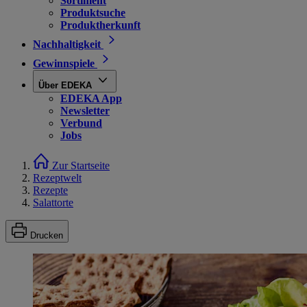
Sortiment
Produktsuche
Produktherkunft
Nachhaltigkeit
Gewinnspiele
Über EDEKA
EDEKA App
Newsletter
Verbund
Jobs
Zur Startseite
Rezeptwelt
Rezepte
Salattorte
Drucken