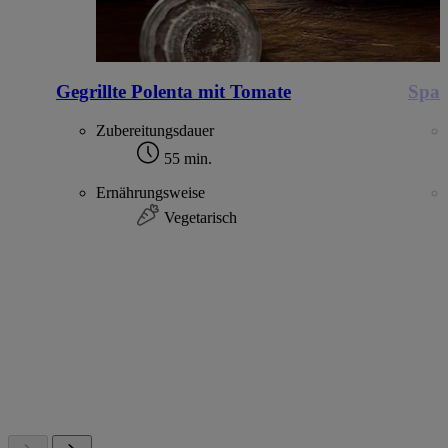
Gegrillte Polenta mit Tomate
Spar
Zubereitungsdauer
55 min.
Ernährungsweise
Vegetarisch