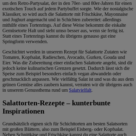
um den Retro-Partysalat, der in den 70er- und 80er-Jahren für einen
exotischen Touch auf jedem Partybuffet sorgte. Wie der nostalgische
Klassiker, so wird auch die Salattorte mit Frischkäse, Mayonnaise
und Joghurt angemacht und in Schichten zubereitet: allerdings
mithilfe eines Tortenrings. Auf diese Weise bekommt die eiskalte
Gemüsetorte Halt und sieht umso besser aus, wenn sie fertig ist.
Statt eines Tortenrings kannst du übrigens genauso gut eine
Springform verwenden.
Geschichtet werden in unserem Rezept für Salattorte Zutaten wie
Tomaten, Kopfsalat, Radieschen, Avocado, Gurken, Gouda und
Eier. Was die Zubereitung einer einfachen Salattorte angeht, sind dir
jedoch keine kulinarischen Grenzen gesetzt. Dadurch lässt sich die
Speise zum Beispiel besonders einfach vegan abwandeln oder
geschmacklich anpassen. Wie vielfältig Salat ist und was du aus dem
grünen Gemüse alles zaubern kannst, verraten wir dir übrigens auch
in unserem Genussthema rund um
Salatvielfalt
.
Salattorten-Rezepte – kunterbunte
Inspirationen
Grundsätzlich eignen sich für Schichttorten am besten Salatsorten
mit großen Blättern, also zum Beispiel Eisberg- oder Kopfsalat.
Neben Schnittkäse und Frischkäse kannst du eine Salattorte auch