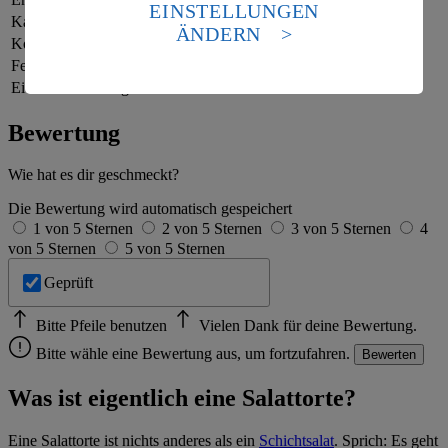
die USA als Land mit einem nach europäischen
EINSTELLUNGEN
Kalorien
189 kcal (9 %)
Standards nicht angemessenen Datenschutzniveau an.
ÄNDERN
Es besteht das Risiko eines Zugriffs durch US-
Kohlenhydrate
6 g
amerikanische Behörden.
Fett
15 g
Eiweiß
7 g
Informationen zum Herausgeber der Seite findest du
im
Impressum
Bewertung
Wie hat es dir geschmeckt?
Die Bewertung wird automatisch gespeichert
1 von 5 Sternen
2 von 5 Sternen
3 von 5 Sternen
4
von 5 Sternen
5 von 5 Sternen
Geprüft
Bitte Pfeile benutzen
Vielen Dank für deine Bewertung.
Bitte wähle eine Bewertung aus, um fortzufahren.
Bewerten
Was ist eigentlich eine Salattorte?
Eine Salattorte ist nichts anderes als ein
Schichtsalat
. Sprich: Es geht