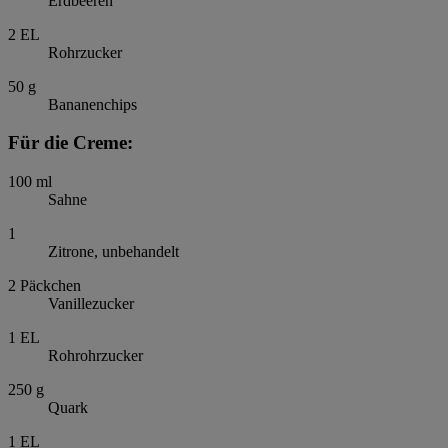
Erdbeeren
2
EL
Rohrzucker
50
g
Bananenchips
Für die Creme:
100
ml
Sahne
1
Zitrone, unbehandelt
2
Päckchen
Vanillezucker
1
EL
Rohrohrzucker
250
g
Quark
1
EL