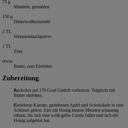
75
g
Mandeln, gemahlen
150
g
Dinkelvollkornmehl
2
TL
Weinsteinbackpulver
1
TL
Zimt
etwas
Butter, zum Einfetten
Zubereitung
Backofen auf 170 Grad Umluft vorheizen. Teigform mit
Butter einfetten.
Geriebene Karotte, geriebenen Apfel und Schokolade in eine
Schüssel geben. Eier mit Honig binnen Minuten schaumig
rühren, bis sich eine weiß-gelbe Creme bildet und sich der
Honig aufgelöst hat.