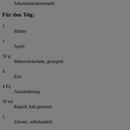
Johannisbrotkernmehl
Für den Teig:
1
Möhre
1
Apfel
50
g
Bitterschokolade, geraspelt
4
Eier
4
EL
Akazienhonig
50
ml
Rapsöl, kalt gepresst
1
Zitrone, unbehandelt