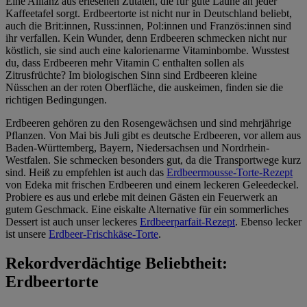
Eine Allianz aus erlesenen Zutaten, die für gute Laune an jeder
Kaffeetafel sorgt. Erdbeertorte ist nicht nur in Deutschland beliebt,
auch die Brit:innen, Russ:innen, Pol:innen und Französ:innen sind
ihr verfallen. Kein Wunder, denn Erdbeeren schmecken nicht nur
köstlich, sie sind auch eine kalorienarme Vitaminbombe. Wusstest
du, dass Erdbeeren mehr Vitamin C enthalten sollen als
Zitrusfrüchte? Im biologischen Sinn sind Erdbeeren kleine
Nüsschen an der roten Oberfläche, die auskeimen, finden sie die
richtigen Bedingungen.
Erdbeeren gehören zu den Rosengewächsen und sind mehrjährige
Pflanzen. Von Mai bis Juli gibt es deutsche Erdbeeren, vor allem aus
Baden-Württemberg, Bayern, Niedersachsen und Nordrhein-
Westfalen. Sie schmecken besonders gut, da die Transportwege kurz
sind. Heiß zu empfehlen ist auch das
Erdbeermousse-Torte-Rezept
von Edeka mit frischen Erdbeeren und einem leckeren Geleedeckel.
Probiere es aus und erlebe mit deinen Gästen ein Feuerwerk an
gutem Geschmack. Eine eiskalte Alternative für ein sommerliches
Dessert ist auch unser leckeres
Erdbeerparfait-Rezept
. Ebenso lecker
ist unsere
Erdbeer-Frischkäse-Torte
.
Rekordverdächtige Beliebtheit:
Erdbeertorte