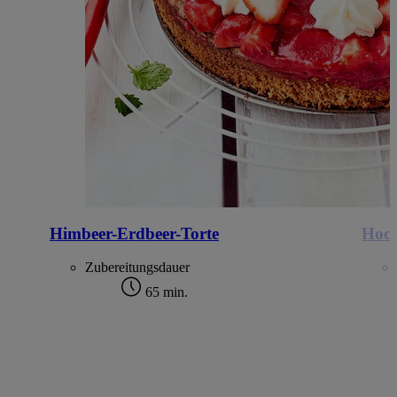
Himbeer-Erdbeer-Torte
Hoch
Zubereitungsdauer
65 min.