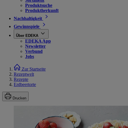
Sortiment
Produktsuche
Produktherkunft
Nachhaltigkeit
Gewinnspiele
Über EDEKA
EDEKA App
Newsletter
Verbund
Jobs
Zur Startseite
Rezeptwelt
Rezepte
Erdbeertorte
Drucken