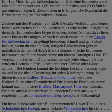
Ein 120 Meter langer Erdbeerkuchen in Kiel, eine Erdbeertorte mit
einem Durchmesser von 1,80 Metern in Dresden und 2000 Stücke
aus einem einzigen Erdbeerkuchen in Erlangen: Die Popularität der
Erdbeertorte regt zu Rekordversuchen an.
Zaubere mit den Rezepten von EDEKA süße Verführungen, denen
keiner widerstehen kann. Sei versichert, es wird nichts übrigbleiben,
denn der Erdbeerkuchen-Hype ist unvermindert. Solltest du es lieber
etwas klassischer mögen, versuch es doch einmal mit dem
Rezept
für Erdbeerkuchen.
Er gelingt besonders schnell und ganz ohne
backen, wenn du einen hellen, fertigen Biskuitboden (gibt es
natürlich in deinem EDEKA Markt) nimmst. Frische Erdbeeren
bekommen auf feiner Vanillecreme mit klarem Tortenguss Halt. Da
verrutscht nichts beim Durchschneiden und jedes einzelne Stück
wird ein Lächeln auf die Gesichter deiner Familie oder Gäste
zaubern. Bei Kindern kommt die fruchtige Leckerei besonders gut
an und ist die ideale Besetzung für jeden Kindergeburtstag. Mit
diesen leckeren
Erdbeer-Mascarpone-Schnitten
wird jede
Kaffeetafel zu einer Besonderheit! Die köstliche Frischkäsecreme
kommt auch in unserer
Erdbeer-Mascarpone-Torte
zum Einsatz.
Probiere auch Kuchenrezepte mit anderen Beeren aus – wir
empfehlen unser
Johannisbeerkuchen-Rezept
mit Volkornteig!
Du liebst Schokolade oder Buttercremetorten? Unser Tipp: dieses
Schokotörtchen-Rezept
, unser leckerer
Wolkenkuchen
für Groß und