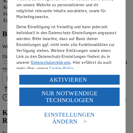
Kalorien
457 kcal (23 %)
um unsere Website zu personalisieren und dir
Kohlenhydrate
47 g
möglichst relevante Inhalte anzubieten, sowie für
Fett
17 g
Marketingzwecke.
Eiweiß
32 g
Deine Einwilligung ist freiwillig und kann jederzeit
Bewertung
individuell in den Datenschutz-Einstellungen angepasst
werden. Bitte beachte, dass auf Basis deiner
Einstellungen ggf. nicht mehr alle Funktionalitäten zur
Wie hat es dir geschmeckt?
Verfügung stehen. Weitere Erklärungen sowie einen
Link zu den Datenschutz-Einstellungen findest du in
Die Bewertung wird automatisch gespeichert
unserer
Datenschutzerklärung
. Hier erfährst du auch
1 von 5 Sternen
2 von 5 Sternen
3 von 5 Sternen
4
mehr über unsere
Cookie-Policy
.
von 5 Sternen
5 von 5 Sternen
Geprüft
Verarbeitung deiner personenbezogenen Daten in den
AKTIVIEREN
USA durch Facebook und YouTube:
Bitte Pfeile benutzen
Vielen Dank für deine Bewertung.
NUR NOTWENDIGE
Wenn du auf „Aktivieren“ klickst, willigst du im Sinne
TECHNOLOGIEN
Bitte wähle eine Bewertung aus, um fortzufahren.
Bewerten
des Art. 49 Abs. 1 Satz 1 lit. a) DSGVO ein, dass deine
Daten in den USA verarbeitet werden. Der EuGH sieht
Knusper, knusper Soja: Crispy-Tofu-
die USA als Land mit einem nach europäischen
EINSTELLUNGEN
Standards nicht angemessenen Datenschutzniveau an.
Rezept
ÄNDERN
Es besteht das Risiko eines Zugriffs durch US-
amerikanische Behörden.