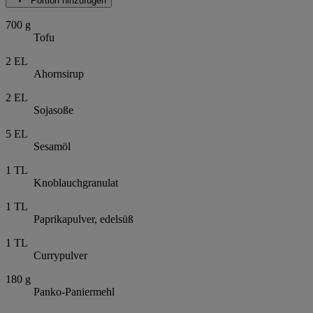
Portion hinzufügen
700
g
Tofu
2
EL
Ahornsirup
2
EL
Sojasoße
5
EL
Sesamöl
1
TL
Knoblauchgranulat
1
TL
Paprikapulver, edelsüß
1
TL
Currypulver
180
g
Panko-Paniermehl