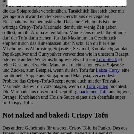
In Reinform ist
Tofu
für die meisten kein Gaumenschmaus: Kaum
Geschmack, labbrige Konsistenz – so lauten die Argumente derer,
Informationen zum Herausgeber der Seite findest du
die das Sojaprodukt verschmähen. Tatsächlich lässt sich aber mit
im
Impressum
geringem Aufwand ein leckeres Gericht aus der veganen
Fleischalternative herauskitzeln. Das eine Geheimnis ist eine
würzige Crispy-Tofu-Marinade, der du ein wenig Zeit geben
solltest, um ihr Aroma zu entfalten. Mindestens eine halbe Stunde
darf der Tofu darin ziehen, für das Maximum an Geschmack
empfiehlt sich das Ruhenlassen über Nacht. Ob du hier eine
Mischung aus Ahornsirup, Sojasoße, Sesamöl, Knoblauchgranulat,
Paprikapulver und Currypulver verwendest wie in unserem Rezept
oder eine andere Würzmischung wie etwa für ein
Tofu Steak
ist
reine Geschmackssache. Manchmal reicht schon etwas Sojasoße
und Zucker, zum Beispiel, wenn du den Tofu für
Laksa-Curry
, eine
traditionelle Suppe aus Singapur und Malaysia, verwendest.
Probiere das Crisyp-Tofu-Rezept gerne auch mit der Teriyaki-
Marinade, die wir dir vorschlagen, wenn du
Tofu grillen
möchtest.
Die Marinade aus unserem Rezept für
gebackenen Tofu
aus Ingwer,
Orange, Knoblauch und Hoisin-Sauce eignet sich ebenfalls super
für Crispy Tofu.
Not naked and baked: Crispy Tofu
Das andere Geheimnis für unseren Crispy Tofu ist Panko. Das aus
Japans Küche stammende Paniermehl basiert auf einer Art