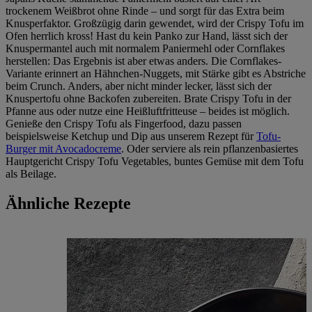
trockenem Weißbrot ohne Rinde – und sorgt für das Extra beim
Knusperfaktor. Großzügig darin gewendet, wird der Crispy Tofu im
Ofen herrlich kross! Hast du kein Panko zur Hand, lässt sich der
Knuspermantel auch mit normalem Paniermehl oder Cornflakes
herstellen: Das Ergebnis ist aber etwas anders. Die Cornflakes-
Variante erinnert an Hähnchen-Nuggets, mit Stärke gibt es Abstriche
beim Crunch. Anders, aber nicht minder lecker, lässt sich der
Knuspertofu ohne Backofen zubereiten. Brate Crispy Tofu in der
Pfanne aus oder nutze eine Heißluftfritteuse – beides ist möglich.
Genieße den Crispy Tofu als Fingerfood, dazu passen
beispielsweise Ketchup und Dip aus unserem Rezept für
Tofu-
Burger mit Avocadocreme
. Oder serviere als rein pflanzenbasiertes
Hauptgericht Crispy Tofu Vegetables, buntes Gemüse mit dem Tofu
als Beilage.
Ähnliche Rezepte