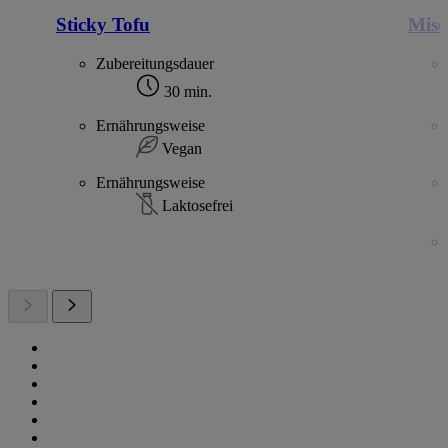
Sticky Tofu
Miso
Zubereitungsdauer
30 min.
Ernährungsweise
Vegan
Ernährungsweise
Laktosefrei