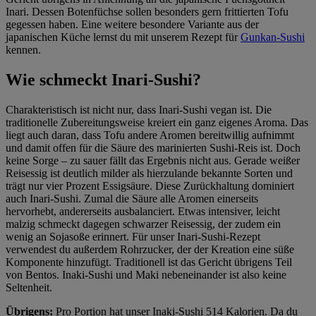
Inari. Dessen Botenfüchse sollen besonders gern frittierten Tofu
gegessen haben. Eine weitere besondere Variante aus der
japanischen Küche lernst du mit unserem Rezept für
Gunkan-Sushi
kennen.
Wie schmeckt Inari-Sushi?
Charakteristisch ist nicht nur, dass Inari-Sushi vegan ist. Die
traditionelle Zubereitungsweise kreiert ein ganz eigenes Aroma. Das
liegt auch daran, dass Tofu andere Aromen bereitwillig aufnimmt
und damit offen für die Säure des marinierten Sushi-Reis ist. Doch
keine Sorge – zu sauer fällt das Ergebnis nicht aus. Gerade weißer
Reisessig ist deutlich milder als hierzulande bekannte Sorten und
trägt nur vier Prozent Essigsäure. Diese Zurückhaltung dominiert
auch Inari-Sushi. Zumal die Säure alle Aromen einerseits
hervorhebt, andererseits ausbalanciert. Etwas intensiver, leicht
malzig schmeckt dagegen schwarzer Reisessig, der zudem ein
wenig an Sojasoße erinnert. Für unser Inari-Sushi-Rezept
verwendest du außerdem Rohrzucker, der der Kreation eine süße
Komponente hinzufügt. Traditionell ist das Gericht übrigens Teil
von Bentos. Inaki-Sushi und Maki nebeneinander ist also keine
Seltenheit.
Übrigens:
Pro Portion hat unser Inaki-Sushi 514 Kalorien. Da du