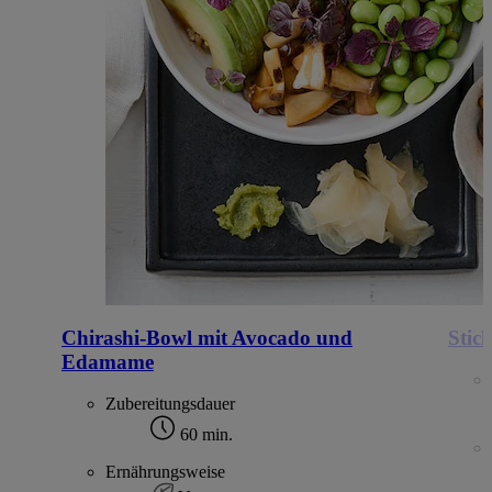
Chirashi-Bowl mit Avocado und
Stic
Edamame
Zubereitungsdauer
60 min.
Ernährungsweise