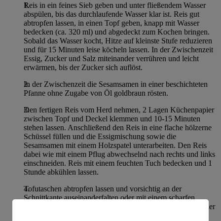
Reis in ein feines Sieb geben und unter fließendem Wasser
abspülen, bis das durchlaufende Wasser klar ist. Reis gut
abtropfen lassen, in einen Topf geben, knapp mit Wasser
bedecken (ca. 320 ml) und abgedeckt zum Kochen bringen.
Sobald das Wasser kocht, Hitze auf kleinste Stufe reduzieren
und für 15 Minuten leise köcheln lassen. In der Zwischenzeit
Essig, Zucker und Salz miteinander verrühren und leicht
erwärmen, bis der Zucker sich auflöst.
In der Zwischenzeit die Sesamsamen in einer beschichteten
Pfanne ohne Zugabe von Öl goldbraun rösten.
Den fertigen Reis vom Herd nehmen, 2 Lagen Küchenpapier
zwischen Topf und Deckel klemmen und 10-15 Minuten
stehen lassen. Anschließend den Reis in eine flache hölzerne
Schüssel füllen und die Essigmischung sowie die
Sesamsamen mit einem Holzspatel unterarbeiten. Den Reis
dabei wie mit einem Pflug abwechselnd nach rechts und links
einschneiden. Reis mit einem feuchten Tuch bedecken und 1
Stunde abkühlen lassen.
Tofutaschen abtropfen lassen und vorsichtig an der
Schnittkante auseinanderfalten oder mit einem scharfen
Messer entlang der Schnittkante aufschneiden. Etwa 2 EL der
Reis-Sesam-Mischung abnehmen und in die geöffnete