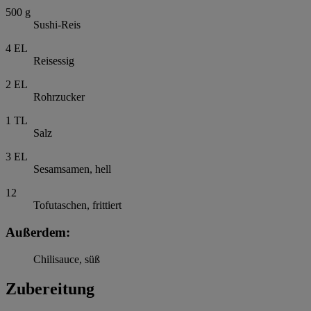
500
g
Sushi-Reis
4
EL
Reisessig
2
EL
Rohrzucker
1
TL
Salz
3
EL
Sesamsamen, hell
12
Tofutaschen, frittiert
Außerdem:
Chilisauce, süß
Zubereitung