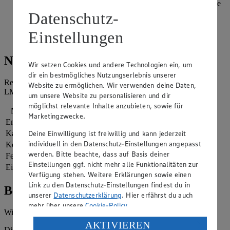
Tofutasche drücken. Die Tofutaschen sollten etwa zur Hälfte
gefüllt sein. Dann eine Seite der Tofutasche nach innen
Datenschutz-
klappen und die andere Seite darüber klappen.
Einstellungen
Inari Sushi nach Belieben mit Sweet-Chili-Sauce servieren.
Nährwerte
Wir setzen Cookies und andere Technologien ein, um
dir ein bestmögliches Nutzungserlebnis unserer
Referenzmenge für einen durchschnittlichen Erwachsenen laut
Website zu ermöglichen. Wir verwenden deine Daten,
LMIV (8.400 kJ/2.000 kcal).
um unsere Website zu personalisieren und dir
möglichst relevante Inhalte anzubieten, sowie für
Nährwerte
pro Portion
Marketingzwecke.
Energie
2.152 kj (26 %)
Deine Einwilligung ist freiwillig und kann jederzeit
Kalorien
514 kcal (26 %)
individuell in den Datenschutz-Einstellungen angepasst
Kohlenhydrate
77 g
werden. Bitte beachte, dass auf Basis deiner
Fett
12 g
Einstellungen ggf. nicht mehr alle Funktionalitäten zur
Eiweiß
25 g
Verfügung stehen. Weitere Erklärungen sowie einen
Link zu den Datenschutz-Einstellungen findest du in
Bewertung
unserer
Datenschutzerklärung
. Hier erfährst du auch
mehr über unsere
Cookie-Policy
.
Wie hat es dir geschmeckt?
Verarbeitung deiner personenbezogenen Daten in den
AKTIVIEREN
Die Bewertung wird automatisch gespeichert