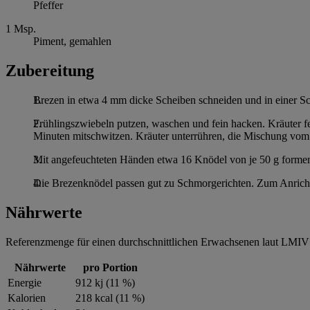
Pfeffer
1
Msp.
Piment, gemahlen
Zubereitung
Brezen in etwa 4 mm dicke Scheiben schneiden und in einer Sc
Frühlingszwiebeln putzen, waschen und fein hacken. Kräuter fe
Minuten mitschwitzen. Kräuter unterrühren, die Mischung vom
Mit angefeuchteten Händen etwa 16 Knödel von je 50 g formen.
Die Brezenknödel passen gut zu Schmorgerichten. Zum Anrichte
Nährwerte
Referenzmenge für einen durchschnittlichen Erwachsenen laut LMIV 
Nährwerte
pro Portion
Energie
912 kj (11 %)
Kalorien
218 kcal (11 %)