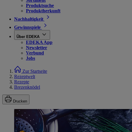
Sortiment
Produktsuche
Produktherkunft
Nachhaltigkeit
Gewinnspiele
Über EDEKA
EDEKA App
Newsletter
Verbund
Jobs
Zur Startseite
Rezeptwelt
Rezepte
Brezenknödel
Drucken