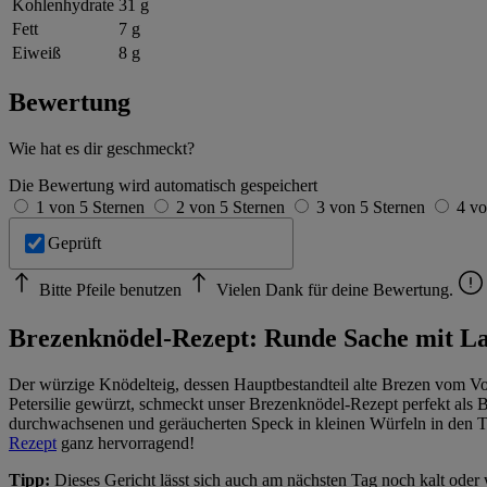
Kohlenhydrate
31 g
Fett
7 g
Eiweiß
8 g
Bewertung
Wie hat es dir geschmeckt?
Die Bewertung wird automatisch gespeichert
1 von 5 Sternen
2 von 5 Sternen
3 von 5 Sternen
4 vo
Geprüft
Bitte Pfeile benutzen
Vielen Dank für deine Bewertung.
Brezenknödel-Rezept: Runde Sache mit L
Der würzige Knödelteig, dessen Hauptbestandteil alte Brezen vom Vort
Petersilie gewürzt, schmeckt unser Brezenknödel-Rezept perfekt als 
durchwachsenen und geräucherten Speck in kleinen Würfeln in den Teig
Rezept
ganz hervorragend!
Tipp:
Dieses Gericht lässt sich auch am nächsten Tag noch kalt oder