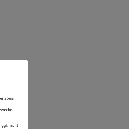
erlebnis
u
gzwecke.
 ggf. nicht