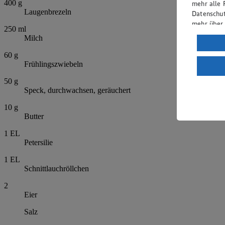
400
g
mehr alle 
Laugenbrezeln
Datenschut
mehr über
250
ml
Milch
Verarbeit
60
g
Wenn du au
Frühlingszwiebeln
ein, dass 
einem nach
50
g
Risiko ein
Speck, durchwachsen, geräuchert
Informatio
10
g
Butter
1
EL
Petersilie
1
EL
Schnittlauchröllchen
2
Eier
Salz