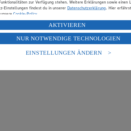
Funktionalitäten zur Verfügung stehen. Weitere Erklärungen sowie einen L
z-Einstellungen findest du in unserer
Datenschutzerklärung
. Hier erfährs
 unsere
Cookie-Policy
.
ung deiner personenbezogenen Daten in den USA durch Facebook und Yo
AKTIVIEREN
f „Aktivieren“ klickst, willigst du im Sinne des Art. 49 Abs. 1 Satz 1 lit
NUR NOTWENDIGE TECHNOLOGIEN
deine Daten in den USA verarbeitet werden. Der EuGH sieht die USA als 
 europäischen Standards nicht angemessenen Datenschutzniveau an. Es b
es Zugriffs durch US-amerikanische Behörden.
EINSTELLUNGEN ÄNDERN
nen zum Herausgeber der Seite findest du im
Impressum