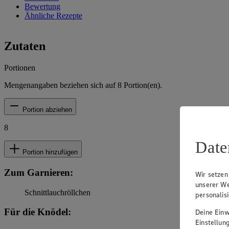
Bewertung
Ähnliche Rezepte
Zutaten
Portionen
Mengenangaben beziehen sich auf
8
Portion(en).
Portion abziehen
8
Date
Portion hinzufügen
Zum Garnieren:
Wir setzen
unserer We
Schnittlauchröllchen
personalis
Für die Knödel:
Deine Einwi
Einstellun