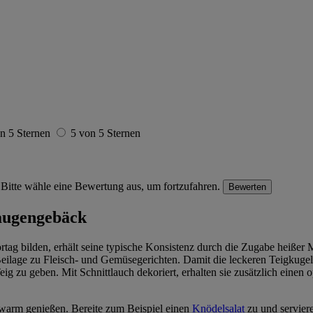
n 5 Sternen
5 von 5 Sternen
Bitte wähle eine Bewertung aus, um fortzufahren.
Bewerten
augengebäck
ag bilden, erhält seine typische Konsistenz durch die Zugabe heißer M
Beilage zu Fleisch- und Gemüsegerichten. Damit die leckeren Teigkuge
 zu geben. Mit Schnittlauch dekoriert, erhalten sie zusätzlich einen 
 warm genießen. Bereite zum Beispiel einen
Knödelsalat
zu und servier