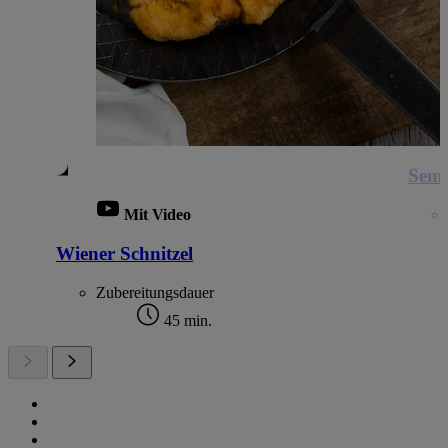
Semm
Mit Video
Wiener Schnitzel
Zubereitungsdauer
45 min.