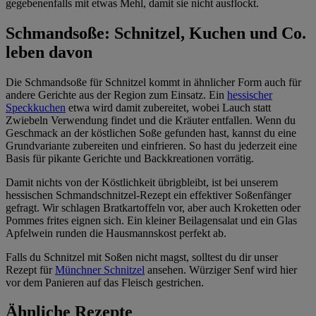
gegebenenfalls mit etwas Mehl, damit sie nicht ausflockt.
Schmandsoße: Schnitzel, Kuchen und Co.
leben davon
Die Schmandsoße für Schnitzel kommt in ähnlicher Form auch für
andere Gerichte aus der Region zum Einsatz. Ein
hessischer
Speckkuchen
etwa wird damit zubereitet, wobei Lauch statt
Zwiebeln Verwendung findet und die Kräuter entfallen. Wenn du
Geschmack an der köstlichen Soße gefunden hast, kannst du eine
Grundvariante zubereiten und einfrieren. So hast du jederzeit eine
Basis für pikante Gerichte und Backkreationen vorrätig.
Damit nichts von der Köstlichkeit übrigbleibt, ist bei unserem
hessischen Schmandschnitzel-Rezept ein effektiver Soßenfänger
gefragt. Wir schlagen Bratkartoffeln vor, aber auch Kroketten oder
Pommes frites eignen sich. Ein kleiner Beilagensalat und ein Glas
Apfelwein runden die Hausmannskost perfekt ab.
Falls du Schnitzel mit Soßen nicht magst, solltest du dir unser
Rezept für
Münchner Schnitzel
ansehen. Würziger Senf wird hier
vor dem Panieren auf das Fleisch gestrichen.
Ähnliche Rezepte