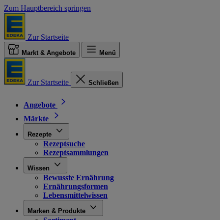
Zum Hauptbereich springen
Zur Startseite
Markt & Angebote
Menü
Zur Startseite
Schließen
Angebote
Märkte
Rezepte
Rezeptsuche
Rezeptsammlungen
Wissen
Bewusste Ernährung
Ernährungsformen
Lebensmittelwissen
Marken & Produkte