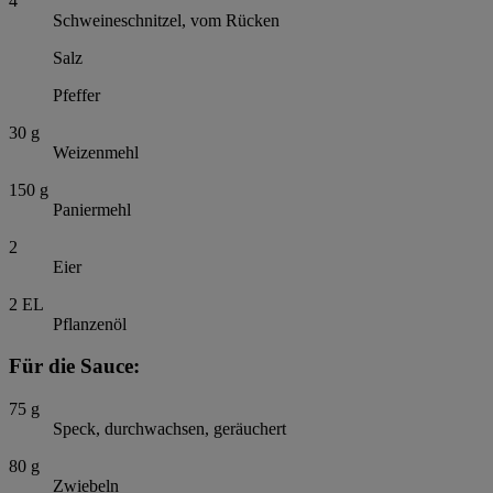
4
Schweineschnitzel, vom Rücken
Salz
Pfeffer
30
g
Weizenmehl
150
g
Paniermehl
2
Eier
2
EL
Pflanzenöl
Für die Sauce:
75
g
Speck, durchwachsen, geräuchert
80
g
Zwiebeln