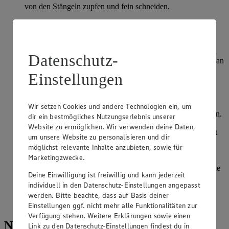
von den Stängeln zupfen und fein schneiden.
Speck in einer beschichteten Pfanne knusprig braten.
Zwiebeln zugeben und kurz mit braten. Kräuter einstreuen
und untermischen. 1 EL der Mischung herausnehmen und
beiseite stellen. Schmand und Senf in die Pfanne geben und
Datenschutz-
unterrühren. Mit Salz und Pfeffer abschmecken. Die Sauce an
den Herdrand ziehen, sie darf keinesfalls kochen.
Einstellungen
Die 4 Schnitzel á 150 g wie unter Tipps/Kochschule
beschrieben flach klopfen. Mit Salz und Pfeffer würzen.
Wir setzen Cookies und andere Technologien ein, um
Das Mehl und das Paniermehl jeweils auf einen Teller geben.
dir ein bestmögliches Nutzungserlebnis unserer
Die Eier in einem weiteren tiefen Teller gut verquirlen. Die
Website zu ermöglichen. Wir verwenden deine Daten,
Schnitzel zuerst in Mehl wenden – überschüssiges Mehl gut
um unsere Website zu personalisieren und dir
abklopfen -, durch die verquirlten Eier ziehen, dann die
möglichst relevante Inhalte anzubieten, sowie für
Schnitzel in dem Paniermehl wenden und leicht andrücken.
Marketingzwecke.
In einer großen beschichteten Pfanne das Öl erhitzen und die
Deine Einwilligung ist freiwillig und kann jederzeit
panierten Schnitzel darin auf beiden Seiten in jeweils 3-4
individuell in den Datenschutz-Einstellungen angepasst
Minuten gold braun braten.
werden. Bitte beachte, dass auf Basis deiner
Die Schnitzel mit der Sauce anrichten und servieren.
Einstellungen ggf. nicht mehr alle Funktionalitäten zur
Verfügung stehen. Weitere Erklärungen sowie einen
Nährwerte
Link zu den Datenschutz-Einstellungen findest du in