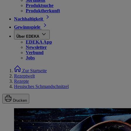
Sortiment
Produktsuche
Produktherkunft
Nachhaltigkeit
Gewinnspiele
Über EDEKA
EDEKA App
Newsletter
Verbund
Jobs
Zur Startseite
Rezeptwelt
Rezepte
Hessisches Schmandschnitzel
Drucken