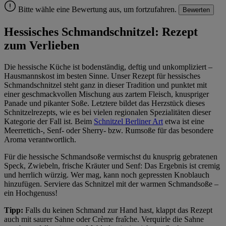
Bitte wähle eine Bewertung aus, um fortzufahren.
Bewerten
Hessisches Schmandschnitzel: Rezept
zum Verlieben
Die hessische Küche ist bodenständig, deftig und unkompliziert –
Hausmannskost im besten Sinne. Unser Rezept für hessisches
Schmandschnitzel steht ganz in dieser Tradition und punktet mit
einer geschmackvollen Mischung aus zartem Fleisch, knuspriger
Panade und pikanter Soße. Letztere bildet das Herzstück dieses
Schnitzelrezepts, wie es bei vielen regionalen Spezialitäten dieser
Kategorie der Fall ist. Beim
Schnitzel Berliner Art
etwa ist eine
Meerrettich-, Senf- oder Sherry- bzw. Rumsoße für das besondere
Aroma verantwortlich.
Für die hessische Schmandsoße vermischst du knusprig gebratenen
Speck, Zwiebeln, frische Kräuter und Senf: Das Ergebnis ist cremig
und herrlich würzig. Wer mag, kann noch gepressten Knoblauch
hinzufügen. Serviere das Schnitzel mit der warmen Schmandsoße –
ein Hochgenuss!
Tipp:
Falls du keinen Schmand zur Hand hast, klappt das Rezept
auch mit saurer Sahne oder Crème fraîche. Verquirle die Sahne