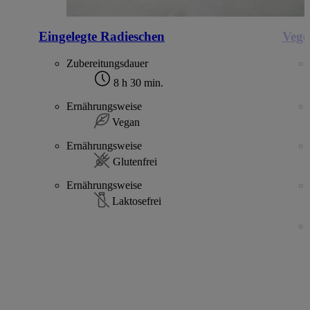
Eingelegte Radieschen
Vege
Zubereitungsdauer
8 h 30 min.
Ernährungsweise
Vegan
Ernährungsweise
Glutenfrei
Ernährungsweise
Laktosefrei