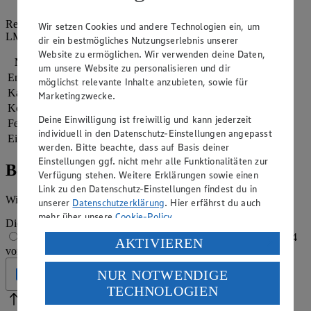
Referenzmenge für einen durchschnittlichen Erwachsenen laut
Wir setzen Cookies und andere Technologien ein, um
LMIV (8.400 kJ/2.000 kcal).
dir ein bestmögliches Nutzungserlebnis unserer
Website zu ermöglichen. Wir verwenden deine Daten,
Nährwerte
pro Portion
um unsere Website zu personalisieren und dir
Energie
1.013 kj (12 %)
möglichst relevante Inhalte anzubieten, sowie für
Kalorien
242 kcal (12 %)
Marketingzwecke.
Kohlenhydrate
30 g
Deine Einwilligung ist freiwillig und kann jederzeit
Fett
12 g
individuell in den Datenschutz-Einstellungen angepasst
Eiweiß
7 g
werden. Bitte beachte, dass auf Basis deiner
Einstellungen ggf. nicht mehr alle Funktionalitäten zur
Bewertung
Verfügung stehen. Weitere Erklärungen sowie einen
Link zu den Datenschutz-Einstellungen findest du in
Wie hat es dir geschmeckt?
unserer
Datenschutzerklärung
. Hier erfährst du auch
mehr über unsere
Cookie-Policy
.
Die Bewertung wird automatisch gespeichert
1 von 5 Sternen
2 von 5 Sternen
3 von 5 Sternen
4
Verarbeitung deiner personenbezogenen Daten in den
AKTIVIEREN
von 5 Sternen
5 von 5 Sternen
USA durch Facebook und YouTube:
NUR NOTWENDIGE
Geprüft
Wenn du auf „Aktivieren“ klickst, willigst du im Sinne
TECHNOLOGIEN
des Art. 49 Abs. 1 Satz 1 lit. a) DSGVO ein, dass deine
Bitte Pfeile benutzen
Vielen Dank für deine Bewertung.
Daten in den USA verarbeitet werden. Der EuGH sieht