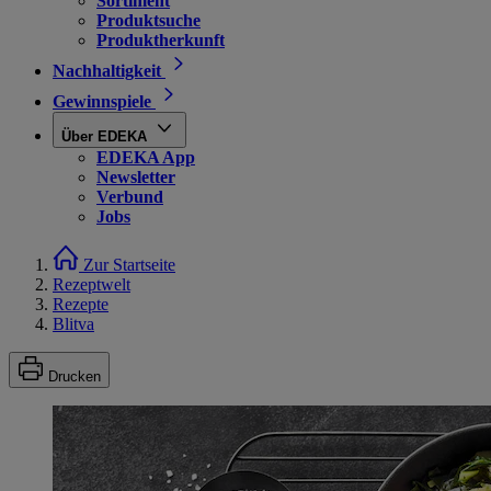
Sortiment
Produktsuche
Produktherkunft
Nachhaltigkeit
Gewinnspiele
Über EDEKA
EDEKA App
Newsletter
Verbund
Jobs
Zur Startseite
Rezeptwelt
Rezepte
Blitva
Drucken