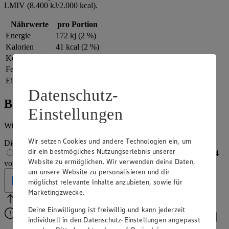
LMIV (8.400 kJ/2.000 kcal).
Nährwerte
pro Portion
Energie
172 kj (2 %)
Kalorien
41 kcal (2 %)
Kohlenhydrate
4 g
Fett
2 g
Eiweiß
1 g
Datenschutz-
Bewertung
Einstellungen
Wie hat es dir geschmeckt?
Wir setzen Cookies und andere Technologien ein, um
Die Bewertung wird automatisch gespeichert
dir ein bestmögliches Nutzungserlebnis unserer
1 von 5 Sternen
2 von 5 Sternen
3 von 5 Sternen
4
Website zu ermöglichen. Wir verwenden deine Daten,
von 5 Sternen
5 von 5 Sternen
um unsere Website zu personalisieren und dir
Geprüft
möglichst relevante Inhalte anzubieten, sowie für
Marketingzwecke.
Bitte Pfeile benutzen
Vielen Dank für deine Bewertung.
Deine Einwilligung ist freiwillig und kann jederzeit
Bitte wähle eine Bewertung aus, um fortzufahren.
Bewerten
individuell in den Datenschutz-Einstellungen angepasst