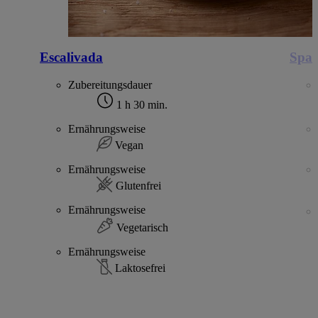
Escalivada
Span
Zubereitungsdauer
1 h 30 min.
Ernährungsweise
Vegan
Ernährungsweise
Glutenfrei
Ernährungsweise
Vegetarisch
Ernährungsweise
Laktosefrei