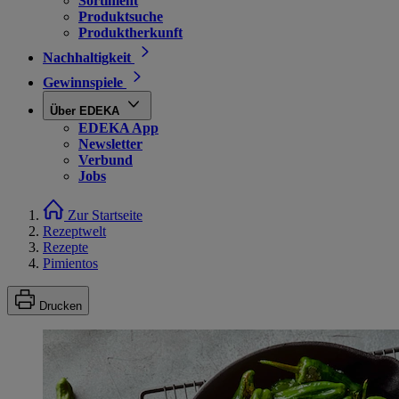
Sortiment
Produktsuche
Produktherkunft
Nachhaltigkeit
Gewinnspiele
Über EDEKA
EDEKA App
Newsletter
Verbund
Jobs
Zur Startseite
Rezeptwelt
Rezepte
Pimientos
Drucken