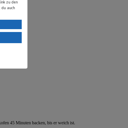
ink zu den
t du auch
uTube:
. a) DSGVO
Land mit
esteht das
ofen 45 Minuten backen, bis er weich ist.