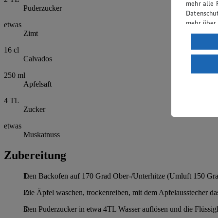
mehr alle 
Puderzucker
Datenschut
mehr über
etwas
Zimt
Verarbeit
16
cl
Wenn du au
Calvados
ein, dass 
250
ml
einem nach
Apfelsaft
Risiko ein
4
TL
Informatio
Zucker
etwas
Muskatnuss
Zubereitung
Den Backofen auf 170 Grad Ober-/Unterhitze (Umluft 150 Gra
Die Äpfel waschen, trockenreiben, mit dem Apfelausstecher das
Den Puderzucker in etwa 4TL Wasser auflösen und die Flüssigke