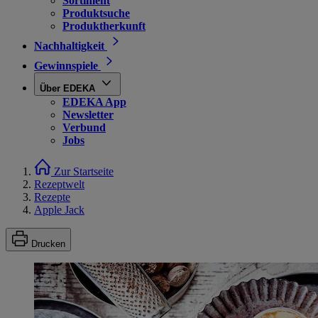
Sortiment
Produktsuche
Produktherkunft
Nachhaltigkeit
Gewinnspiele
Über EDEKA
EDEKA App
Newsletter
Verbund
Jobs
Zur Startseite
Rezeptwelt
Rezepte
Apple Jack
Drucken