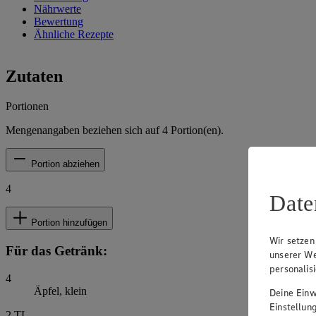
Nährwerte
Bewertung
Ähnliche Rezepte
Zutaten
Portionen
Mengenangaben beziehen sich auf
4
Portion(en).
Portion abziehen
4
Date
Portion hinzufügen
Wir setzen
Für das Getränk:
unserer We
personalis
4
Äpfel, klein
Deine Einwi
Einstellun
2
TL