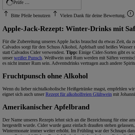
Geprüft
Bitte Pfeile benutzen
Vielen Dank für deine Bewertung.
Apple-Jack-Rezept: Winter-Drinks mit Saf
Für die Zubereitung unseres Apple Jacks brauchst du etwas Zeit, da z
Calvados sorgt für den Schuss Alkohol, Apfelsaft und heißes Wasse
statt Calvados Cider verwendest.
Tipp:
Einige Cider-Sorten gibt es s
unser
weißer Punsch
. Weißwein und Rum werden mit Säften vermischt
es nicht immer Rum sein. Adventsdrinks vertragen auch andere Spiri
Fruchtpunsch ohne Alkohol
Wenn du lieber nichtalkoholische Heißgetränke magst, empfehlen wi
eignet sich auch unser
Rezept für alkoholfreien Glühwein
mit Johanni
Amerikanischer Apfelbrand
Der Name unseres Rezepts lehnt sich an die Bezeichnung für eine ame
hergestellt wurde. Cider wurde ganz einfach draußen stehen gelassen,
Wintermonate immer weiter erhöht. Im Frühling war der Schnaps dann f