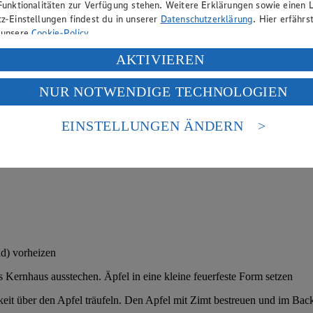
Funktionalitäten zur Verfügung stehen. Weitere Erklärungen sowie einen L
z-Einstellungen findest du in unserer
Datenschutzerklärung
. Hier erfährs
 unsere
Cookie-Policy
.
ung deiner personenbezogenen Daten in den USA durch Facebook und Yo
AKTIVIEREN
f „Aktivieren“ klickst, willigst du im Sinne des Art. 49 Abs. 1 Satz 1 lit
NUR NOTWENDIGE TECHNOLOGIEN
deine Daten in den USA verarbeitet werden. Der EuGH sieht die USA als 
 europäischen Standards nicht angemessenen Datenschutzniveau an. Es b
es Zugriffs durch US-amerikanische Behörden.
EINSTELLUNGEN ÄNDERN
nen zum Herausgeber der Seite findest du im
Impressum
d) vorheizen
 Kernhaus ausstechen. Äpfel in eine kleine feuerfeste Form setzen
it über den Apfel träufeln. Den Apfel mit Zimt bestreuen und im Back