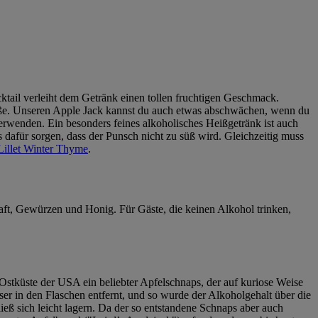
cktail verleiht dem Getränk einen tollen fruchtigen Geschmack.
üße. Unseren Apple Jack kannst du auch etwas abschwächen, wenn du
verwenden. Ein besonders feines alkoholisches Heißgetränk ist auch
für sorgen, dass der Punsch nicht zu süß wird. Gleichzeitig muss
Lillet Winter Thyme
.
saft, Gewürzen und Honig. Für Gäste, die keinen Alkohol trinken,
Ostküste der USA ein beliebter Apfelschnaps, der auf kuriose Weise
ser in den Flaschen entfernt, und so wurde der Alkoholgehalt über die
ieß sich leicht lagern. Da der so entstandene Schnaps aber auch