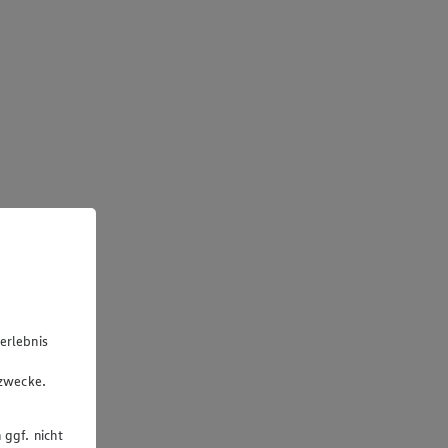
erlebnis
u
gzwecke.
 ggf. nicht