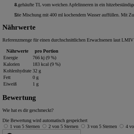
8 gehäufte TL vom weichen Apfelinneren in ein hitzebeständi
Die Mischung mit 400 ml kochendem Wasser auffüllen. Mit Zuc
Nährwerte
Referenzmenge für einen durchschnittlichen Erwachsenen laut LMIV 
Nährwerte
pro Portion
Energie
766 kj (9 %)
Kalorien
183 kcal (9 %)
Kohlenhydrate
32 g
Fett
0 g
Eiweiß
1 g
Bewertung
Wie hat es dir geschmeckt?
Die Bewertung wird automatisch gespeichert
1 von 5 Sternen
2 von 5 Sternen
3 von 5 Sternen
4 vo