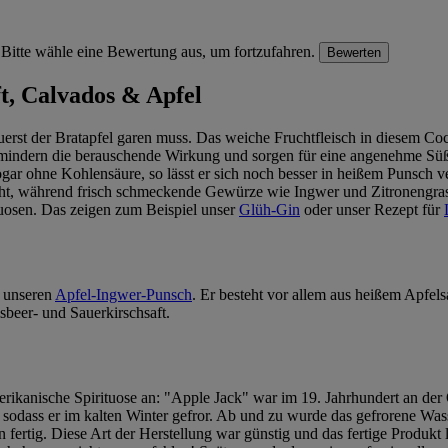
Bitte wähle eine Bewertung aus, um fortzufahren.
Bewerten
t, Calvados & Apfel
uerst der Bratapfel garen muss. Das weiche Fruchtfleisch in diesem Co
r mindern die berauschende Wirkung und sorgen für eine angenehme S
ogar ohne Kohlensäure, so lässt er sich noch besser in heißem Punsch 
, während frisch schmeckende Gewürze wie Ingwer und Zitronengras da
tuosen. Das zeigen zum Beispiel unser
Glüh-Gin
oder unser Rezept für
r unseren
Apfel-Ingwer-Punsch
. Er besteht vor allem aus heißem Apfel
sbeer- und Sauerkirschsaft.
rikanische Spirituose an: "Apple Jack" war im 19. Jahrhundert an der 
 sodass er im kalten Winter gefror. Ab und zu wurde das gefrorene Was
ertig. Diese Art der Herstellung war günstig und das fertige Produkt l