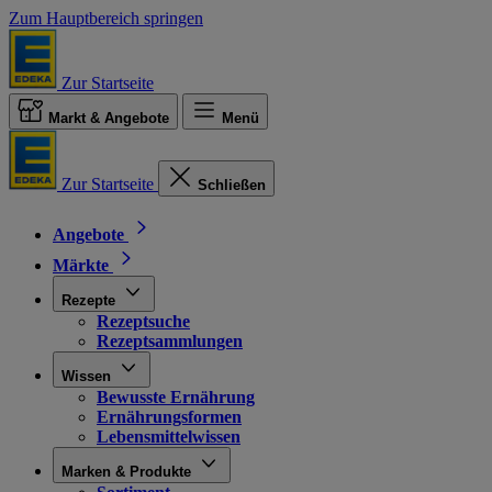
Zum Hauptbereich springen
Zur Startseite
Markt & Angebote
Menü
Zur Startseite
Schließen
Angebote
Märkte
Rezepte
Rezeptsuche
Rezeptsammlungen
Wissen
Bewusste Ernährung
Ernährungsformen
Lebensmittelwissen
Marken & Produkte