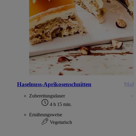
Haselnuss-Aprikosenschnitten
Mohn
Zubereitungsdauer
4 h 15 min.
Ernährungsweise
Vegetarisch