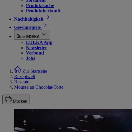
Sortiment
Produktsuche
Produktherkunft
Nachhaltigkeit
Gewinnspiele
Über EDEKA
EDEKA App
Newsletter
Verbund
Jobs
Zur Startseite
Rezeptwelt
Rezepte
Mousse au Chocolat-Torte
Drucken