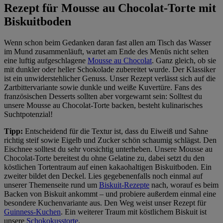
Rezept für Mousse au Chocolat-Torte mit
Biskuitboden
Wenn schon beim Gedanken daran fast allen am Tisch das Wasser
im Mund zusammenläuft, wartet am Ende des Menüs nicht selten
eine luftig aufgeschlagene
Mousse au Chocolat
. Ganz gleich, ob sie
mit dunkler oder heller Schokolade zubereitet wurde. Der Klassiker
ist ein unwiderstehlicher Genuss. Unser Rezept verlässt sich auf die
Zartbittervariante sowie dunkle und weiße Kuvertüre. Fans des
französischen Desserts sollten aber vorgewarnt sein: Solltest du
unsere Mousse au Chocolat-Torte backen, besteht kulinarisches
Suchtpotenzial!
Tipp:
Entscheidend für die Textur ist, dass du Eiweiß und Sahne
richtig steif sowie Eigelb und Zucker schön schaumig schlägst. Den
Eischnee solltest du sehr vorsichtig unterheben. Unsere Mousse au
Chocolat-Torte bereitest du ohne Gelatine zu, dabei setzt du den
köstlichen Tortentraum auf einen kakaohaltigen Biskuitboden. Ein
zweiter bildet den Deckel. Lies gegebenenfalls noch einmal auf
unserer Themenseite rund um
Biskuit-Rezepte
nach, worauf es beim
Backen von Biskuit ankommt – und probiere außerdem einmal eine
besondere Kuchenvariante aus. Den Weg weist unser Rezept für
Guinness-Kuchen
. Ein weiterer Traum mit köstlichem Biskuit ist
unsere
Schokokusstorte
.