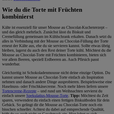
Wie du die Torte mit Früchten
kombinierst
Kälte ist essenziell für unser Mousse au Chocolat-Kuchenrezept –
und das gleich mehrfach. Zunächst lässt du Biskuit und
Cremefüllung gemeinsam im Kühlschrank erkalten. Danach setzt du
alles in Verbindung mit der Mousse au Chocolat-Füllung der Torte
erneut der Kälte aus, ehe du sie servieren kannst. Sollte etwas übrig
bleiben, lagerst du auch den Rest deiner Torte kühl. Möchtest du die
Mousse au Chocolat-Torte mit Früchten kombinieren, bieten sich
vor allem Beeren, speziell Erdbeeren an. Auch Pfirsich passt
wunderbar.
Gleichzeitig ist Schokoladenmousse nicht deine einzige Option. Du
kannst unsere Mousse au Chocolat-Torte einfach als Inspiration
nehmen und danach andere Dinge ausprobieren. Beispielsweise eine
Haselnuss- oder Frischkäsecreme. Noch mehr Ideen liefern unsere
Tortencreme-Rezepte
– und rund um Weihnachten servierst du
einfach unsere
Spekulatius-Mousse-Torte
.
Tipp:
Möchtest du Zeit
sparen, verwendest du einfach einen fertigen Biskuitboden für dein
Gebäck. So gelingt dir die Mousse au Chocolat-Torte noch ein
bisschen schneller. Achtest du dabei auf entsprechende Qualität,
büßt du so auch nicht an Geschmack ein. Hier lohnt es sich,