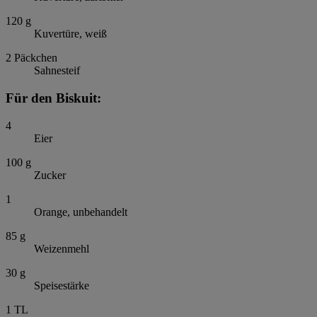
120
g
Kuvertüre, weiß
2
Päckchen
Sahnesteif
Für den Biskuit:
4
Eier
100
g
Zucker
1
Orange, unbehandelt
85
g
Weizenmehl
30
g
Speisestärke
1
TL