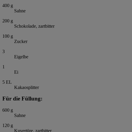
400
g
Sahne
200
g
Schokolade, zartbitter
100
g
Zucker
3
Eigelbe
1
Ei
5
EL
Kakaosplitter
Für die Füllung:
600
g
Sahne
120
g
Kuvertüre, zartbitter