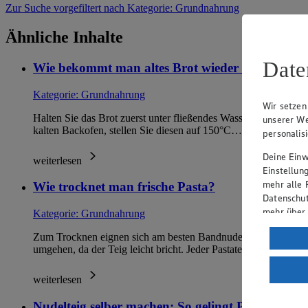
Zur Suche
vorgefiltert nach Kategorie: Grundnahrung
Ähnliche Inhalte
Date
Wie bekommt man altes Brot wieder frisch?
Kategorie:
Grundnahrung
Wir setzen
Halten Sie das Brot zuerst unter fließendes Wasser, sodass es ri
unserer We
kalten Backofen, stellen Sie diesen auf 150°C…
personalis
Deine Einwi
weiterlesen
Einstellun
mehr alle 
Wie trocknet man frische Pasta?
Datenschut
mehr über
Kategorie:
Grundnahrung
Verarbeit
Zum Trocknen eignen sich am besten Bandnudeln, also Tagliatel
umgehen, da der Teig leicht bricht. Jeder Pastateig i…
Wenn du au
ein, dass 
weiterlesen
einem nach
Risiko ein
Nudelteig selber machen: So gelingt Pasta vom F