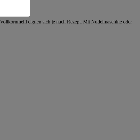
r Vollkornmehl eignen sich je nach Rezept. Mit Nudelmaschine oder