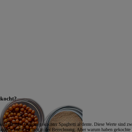
ekocht?
al pro 100 Gramm gekochter Spaghetti al dente. Diese Werte sind zwar
enangabe reduziert sich in der Berechnung. Aber warum haben gekochte