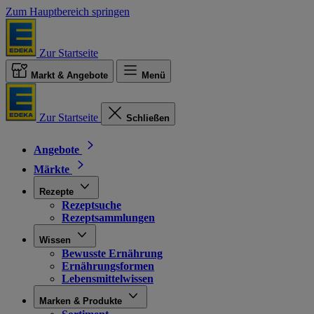
Zum Hauptbereich springen
Zur Startseite
Markt & Angebote
Menü
Zur Startseite
Schließen
Angebote
Märkte
Rezepte
Rezeptsuche
Rezeptsammlungen
Wissen
Bewusste Ernährung
Ernährungsformen
Lebensmittelwissen
Marken & Produkte