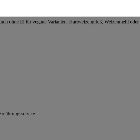
nen zum Herausgeber der Seite findest du im
Impressum
l auch ohne Ei für vegane Varianten. Hartweizengrieß, Weizenmehl ode
rnährungsservice.