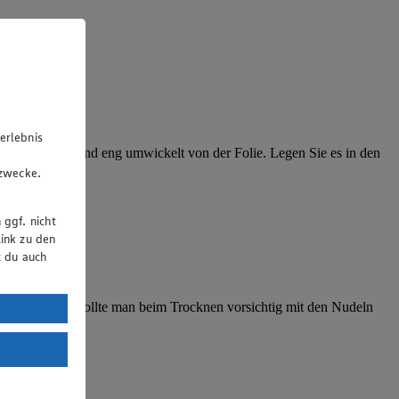
erlebnis
rklich nass sein und eng umwickelt von der Folie. Legen Sie es in den
u
gzwecke.
 ggf. nicht
ink zu den
t du auch
uTube:
Auf jeden Fall sollte man beim Trocknen vorsichtig mit den Nudeln
. a) DSGVO
Land mit
esteht das