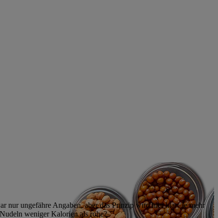
 nur ungefähre Angaben, aber das Prinzip wird hier klar: Je mehr
 Nudeln weniger Kalorien als rohe?