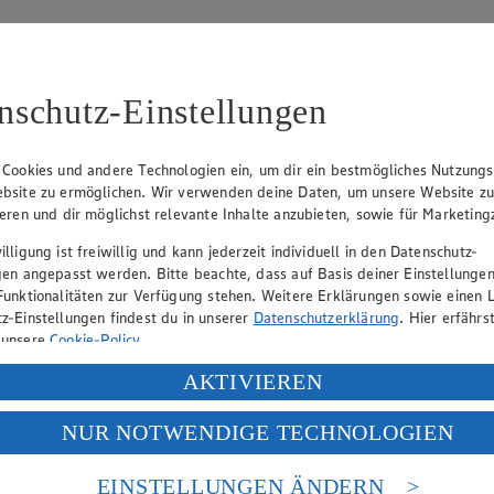
nschutz-Einstellungen
 Cookies und andere Technologien ein, um dir ein bestmögliches Nutzungs
chtig nass wird. Wickeln Sie es anschließend in Alufolie – es sollte wi
bsite zu ermöglichen. Wir verwenden deine Daten, um unsere Website z
ieren und dir möglichst relevante Inhalte anzubieten, sowie für Marketin
lligung ist freiwillig und kann jederzeit individuell in den Datenschutz-
gen angepasst werden. Bitte beachte, dass auf Basis deiner Einstellungen
Funktionalitäten zur Verfügung stehen. Weitere Erklärungen sowie einen L
z-Einstellungen findest du in unserer
Datenschutzerklärung
. Hier erfährs
 unsere
Cookie-Policy
.
ung deiner personenbezogenen Daten in den USA durch Facebook und Yo
AKTIVIEREN
le, Tagliolini, Papardelle, genauso wie Suppennudeln und Spaghetti. 
f „Aktivieren“ klickst, willigst du im Sinne des Art. 49 Abs. 1 Satz 1 lit
NUR NOTWENDIGE TECHNOLOGIEN
deine Daten in den USA verarbeitet werden. Der EuGH sieht die USA als 
 europäischen Standards nicht angemessenen Datenschutzniveau an. Es b
es Zugriffs durch US-amerikanische Behörden.
EINSTELLUNGEN ÄNDERN
einsten