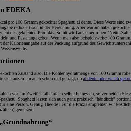
 von EDEKA
al pro 100 Gramm gekochter Spaghetti al dente. Diese Werte sind zwar
ienangabe reduziert sich in der Berechnung. Aber warum haben gekocht
cht des gekochten Produkts. Somit wird aus einer rohen "Netto-Zahl"
deln und Pasta angegeben. Wenn man also beispielsweise 100 Gramm ro
t der Kalorienangabe auf der Packung aufgrund des Gewichtsunterschi
s Wissenswerte.
ortionen
 im gekochten Zustand also. Die Kohlenhydratmenge von 100 Gramm roh
ie sich außerdem auch schon mal gefragt, ob
al dente oder weich geko
len vor. Im Zweifelsfall einfach selber bemessen, so vermeiden Sie z
aghetti. Spaghetti lassen sich auch ganz praktisch "händisch" portion
 für eine Person. Genug Theorie? Für die Praxis empfehlen wir köstlic
nzählen) genießen!
a „Grundnahrung“