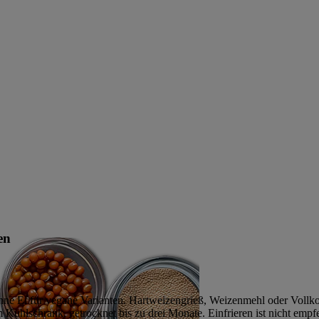
en
 ohne Ei für vegane Varianten. Hartweizengrieß, Weizenmehl oder Voll
im Kühlschrank, getrocknet bis zu drei Monate. Einfrieren ist nicht empf