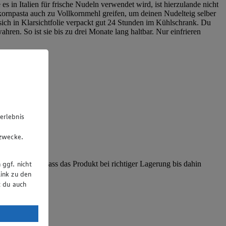
es in Italien für frische Nudeln verwendet wird, ist hierzulande nicht
ornpasta auch zu Vollkornmehl greifen, um deinen Nudelteig selber
 sich in Klarsichtfolie verpackt gut 24 Stunden im Kühlschrank. Du
ren. So ist sie bis zu drei Monate lang haltbar. Nur einfrieren
erlebnis
u
gzwecke.
 ggf. nicht
m Hersteller, dass das Produkt bei richtiger Lagerung bis dahin
ink zu den
t du auch
uTube: