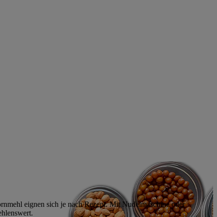
kornmehl eignen sich je nach Rezept. Mit Nudelmaschine oder
ehlenswert.