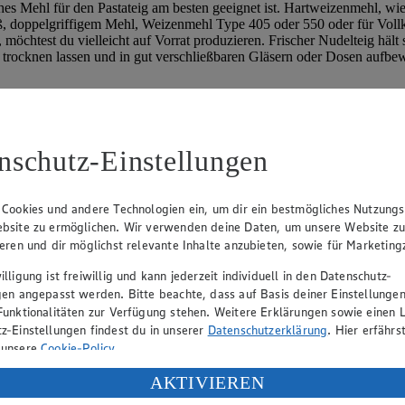
hes Mehl für den Pastateig am besten geeignet ist. Hartweizenmehl, wie 
, doppelgriffigem Mehl, Weizenmehl Type 405 oder 550 oder für Vollk
möchtest du vielleicht auf Vorrat produzieren. Frischer Nudelteig hält
 trocknen lassen und in gut verschließbaren Gläsern oder Dosen aufbewah
a „Grundnahrung“
nschutz-Einstellungen
 Cookies und andere Technologien ein, um dir ein bestmögliches Nutzungs
pt verderben?
bsite zu ermöglichen. Wir verwenden deine Daten, um unsere Website z
ieren und dir möglichst relevante Inhalte anzubieten, sowie für Marketin
lligung ist freiwillig und kann jederzeit individuell in den Datenschutz-
gen angepasst werden. Bitte beachte, dass auf Basis deiner Einstellungen
eime kaum vermehren können. Das Mindesthaltbarkeitsdatum garantiert vo
Funktionalitäten zur Verfügung stehen. Weitere Erklärungen sowie einen L
z-Einstellungen findest du in unserer
Datenschutzerklärung
. Hier erfährs
 unsere
Cookie-Policy
.
ung deiner personenbezogenen Daten in den USA durch Facebook und Yo
AKTIVIEREN
sli oder auf dem Joghurt