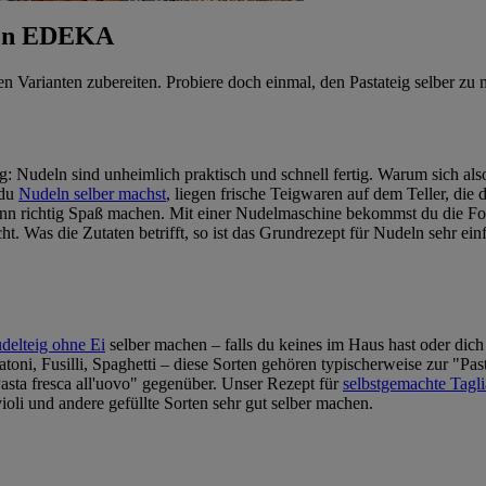
 von EDEKA
en Varianten zubereiten. Probiere doch einmal, den Pastateig selber zu
ig: Nudeln sind unheimlich praktisch und schnell fertig. Warum sich al
 du
Nudeln selber machst
, liegen frische Teigwaren auf dem Teller, die
n richtig Spaß machen. Mit einer Nudelmaschine bekommst du die For
ht. Was die Zutaten betrifft, so ist das Grundrezept für Nudeln sehr ei
delteig ohne Ei
selber machen – falls du keines im Haus hast oder dic
oni, Fusilli, Spaghetti – diese Sorten gehören typischerweise zur "Pasta
Pasta fresca all'uovo" gegenüber. Unser Rezept für
selbstgemachte Tagli
violi und andere gefüllte Sorten sehr gut selber machen.