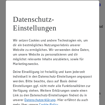
Nudelteig selber machen: So gelingt Pasta vom
Feinsten
Datenschutz-
Kategorie:
Grundnahrung
Einstellungen
Nudelteig gelingt mit Mehl, Eiern, Wasser und Salz – optional
auch ohne Ei für vegane Varianten. Hartweizengrieß,
Weizenmehl oder Vollkornmehl eignen sich je nach Rezept.
Mit Nudelmaschine oder Teigroller lässt sich die Pasta
Wir setzen Cookies und andere Technologien ein, um
formen. Frischer Teig hä…
dir ein bestmögliches Nutzungserlebnis unserer
Website zu ermöglichen. Wir verwenden deine Daten,
weiterlesen
um unsere Website zu personalisieren und dir
möglichst relevante Inhalte anzubieten, sowie für
Mindesthaltbarkeitsdatum: Kann Mehl
Marketingzwecke.
überhaupt verderben?
Deine Einwilligung ist freiwillig und kann jederzeit
individuell in den Datenschutz-Einstellungen angepasst
Kategorie:
Grundnahrung
werden. Bitte beachte, dass auf Basis deiner
Mehl ist fast unbegrenzt haltbar, da es trocken ist und sich
Einstellungen ggf. nicht mehr alle Funktionalitäten zur
Keime kaum vermehren können. Das
Verfügung stehen. Weitere Erklärungen sowie einen
Mindesthaltbarkeitsdatum garantiert vom Hersteller, dass das
Link zu den Datenschutz-Einstellungen findest du in
Produkt bei richtiger Lagerung bis dahin mindestens haltbar
unserer
Datenschutzerklärung
. Hier erfährst du auch
bleibt. Es bedeutet jedoch nicht, d…
mehr über unsere
Cookie-Policy
.