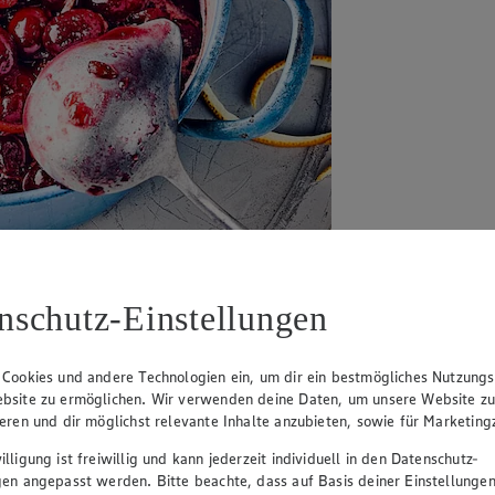
nschutz-Einstellungen
 Cookies und andere Technologien ein, um dir ein bestmögliches Nutzungs
bsite zu ermöglichen. Wir verwenden deine Daten, um unsere Website z
ieren und dir möglichst relevante Inhalte anzubieten, sowie für Marketin
lligung ist freiwillig und kann jederzeit individuell in den Datenschutz-
gen angepasst werden. Bitte beachte, dass auf Basis deiner Einstellungen
h, sondern auch visuell was her und rundet diverse Gerichte ab.