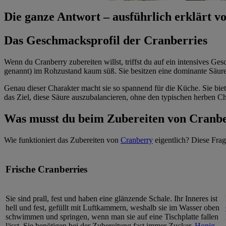
Die ganze Antwort – ausführlich erklärt
Das Geschmacksprofil der Cranberries
Wenn du Cranberry zubereiten willst, triffst du auf ein intensives 
genannt) im Rohzustand kaum süß. Sie besitzen eine dominante Säure 
Genau dieser Charakter macht sie so spannend für die Küche. Sie biet
das Ziel, diese Säure auszubalancieren, ohne den typischen herben Ch
Was musst du beim Zubereiten von Cranb
Wie funktioniert das Zubereiten von
Cranberry
eigentlich? Diese Frag
Frische Cranberries
Sie sind prall, fest und haben eine glänzende Schale. Ihr Inneres ist
hell und fest, gefüllt mit Luftkammern, weshalb sie im Wasser oben
schwimmen und springen, wenn man sie auf eine Tischplatte fallen
lässt. Sie benötigen bei der Zubereitung fast immer Zucker,
Honig