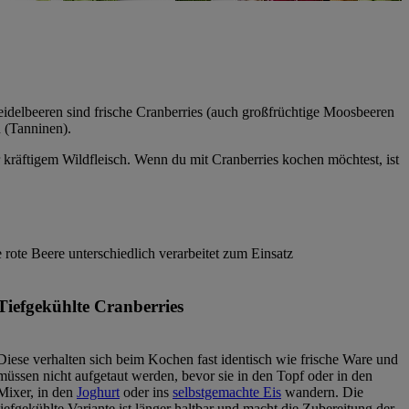
eidelbeeren sind frische Cranberries (auch großfrüchtige Moosbeeren
 (Tanninen).
 kräftigem Wildfleisch. Wenn du mit Cranberries kochen möchtest, ist
 rote Beere unterschiedlich verarbeitet zum Einsatz
Tiefgekühlte Cranberries
Diese verhalten sich beim Kochen fast identisch wie frische Ware und
müssen nicht aufgetaut werden, bevor sie in den Topf oder in den
Mixer, in den
Joghurt
oder ins
selbstgemachte Eis
wandern. Die
tiefgekühlte Variante ist länger haltbar und macht die Zubereitung der