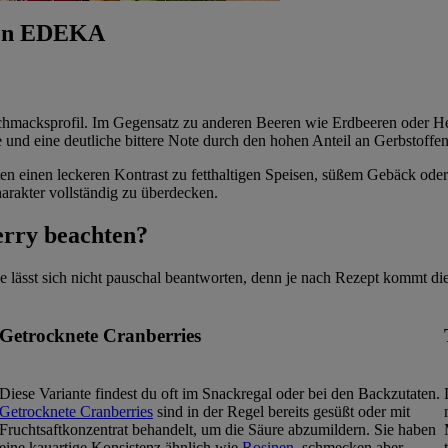
 von EDEKA
Geschmacksprofil. Im Gegensatz zu anderen Beeren wie Erdbeeren oder H
und eine deutliche bittere Note durch den hohen Anteil an Gerbstoffen
en einen leckeren Kontrast zu fetthaltigen Speisen, süßem Gebäck oder
arakter vollständig zu überdecken.
erry beachten?
e lässt sich nicht pauschal beantworten, denn je nach Rezept kommt die
Getrocknete Cranberries
Diese Variante findest du oft im Snackregal oder bei den Backzutaten.
Getrocknete Cranberries
sind in der Regel bereits gesüßt oder mit
Fruchtsaftkonzentrat behandelt, um die Säure abzumildern. Sie haben
eine kauartige Konsistenz ähnlich wie
Rosinen
, schmecken aber