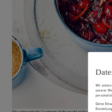
Date
Wir setzen
unserer We
personalis
Deine Einwi
Einstellun
Die schmackhafte Cranberry-Soße macht nicht nur geschmacklic