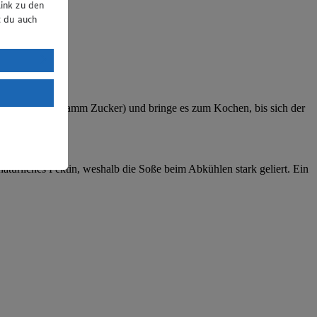
ink zu den
t du auch
uTube:
. a) DSGVO
Land mit
sigkeit auf 100 Gramm Zucker) und bringe es zum Kochen, bis sich der
esteht das
natürliches Pektin, weshalb die Soße beim Abkühlen stark geliert. Ein