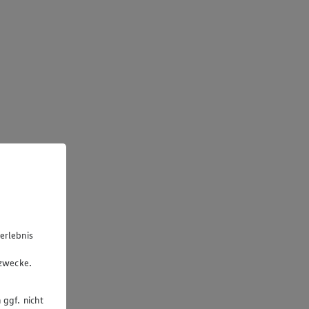
erlebnis
u
gzwecke.
 ggf. nicht