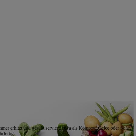
mmer erhitzt und gesüßt serviert, etwa als Kompott, Gelee oder Soße.
rfertig.