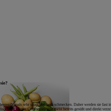
sie?
 Beeren oftmals sehr sauer und herb schmecken. Daher werden sie fast i
sli. Getrocknete Cranberries sind meist bereits gesüßt und direkt verzeh