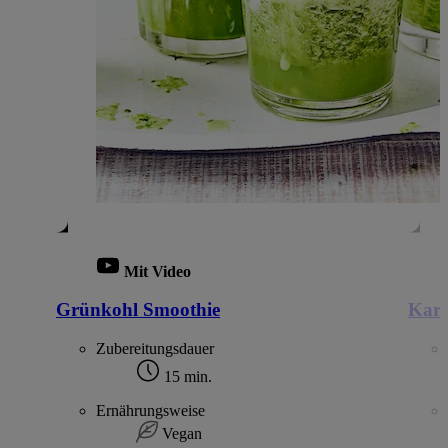
Mit Video
Grünkohl Smoothie
Karo
Zubereitungsdauer
15 min.
Ernährungsweise
Vegan