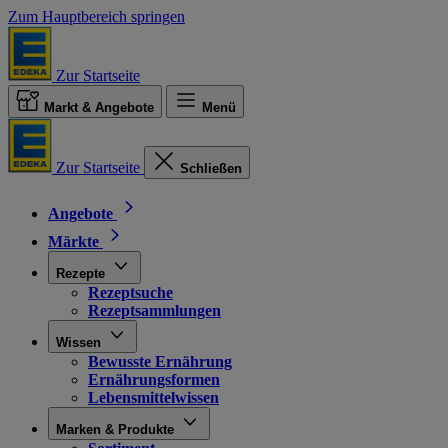
Zum Hauptbereich springen
Zur Startseite
Markt & Angebote
Menü
Zur Startseite
Schließen
Angebote
Märkte
Rezepte
Rezeptsuche
Rezeptsammlungen
Wissen
Bewusste Ernährung
Ernährungsformen
Lebensmittelwissen
Marken & Produkte