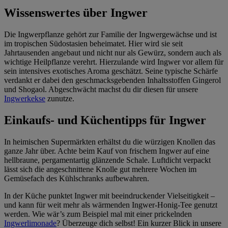
Wissenswertes über Ingwer
Die Ingwerpflanze gehört zur Familie der Ingwergewächse und ist
im tropischen Südostasien beheimatet. Hier wird sie seit
Jahrtausenden angebaut und nicht nur als Gewürz, sondern auch als
wichtige Heilpflanze verehrt. Hierzulande wird Ingwer vor allem für
sein intensives exotisches Aroma geschätzt. Seine typische Schärfe
verdankt er dabei den geschmacksgebenden Inhaltsstoffen Gingerol
und Shogaol. Abgeschwächt machst du dir diesen für unsere
Ingwerkekse
zunutze.
Einkaufs- und Küchentipps für Ingwer
In heimischen Supermärkten erhältst du die würzigen Knollen das
ganze Jahr über. Achte beim Kauf von frischem Ingwer auf eine
hellbraune, pergamentartig glänzende Schale. Luftdicht verpackt
lässt sich die angeschnittene Knolle gut mehrere Wochen im
Gemüsefach des Kühlschranks aufbewahren.
In der Küche punktet Ingwer mit beeindruckender Vielseitigkeit –
und kann für weit mehr als wärmenden Ingwer-Honig-Tee genutzt
werden. Wie wär’s zum Beispiel mal mit einer prickelnden
Ingwerlimonade
? Überzeuge dich selbst! Ein kurzer Blick in unsere