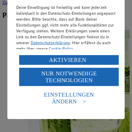
Zur Suche
vorgefiltert nach Kategorie: Gewürze & Kräuter
Deine Einwilligung ist freiwillig und kann jederzeit
individuell in den Datenschutz-Einstellungen angepasst
Passende Rezepte zu Ingwer
werden. Bitte beachte, dass auf Basis deiner
Einstellungen ggf. nicht mehr alle Funktionalitäten zur
Verfügung stehen. Weitere Erklärungen sowie einen
Link zu den Datenschutz-Einstellungen findest du in
unserer
Datenschutzerklärung
. Hier erfährst du auch
mehr über unsere
Cookie-Policy
.
Verarbeitung deiner personenbezogenen Daten in den
AKTIVIEREN
USA durch Facebook und YouTube:
NUR NOTWENDIGE
Wenn du auf „Aktivieren“ klickst, willigst du im Sinne
TECHNOLOGIEN
des Art. 49 Abs. 1 Satz 1 lit. a) DSGVO ein, dass deine
Daten in den USA verarbeitet werden. Der EuGH sieht
die USA als Land mit einem nach europäischen
EINSTELLUNGEN
Standards nicht angemessenen Datenschutzniveau an.
ÄNDERN
Es besteht das Risiko eines Zugriffs durch US-
amerikanische Behörden.
Informationen zum Herausgeber der Seite findest du
im
Impressum