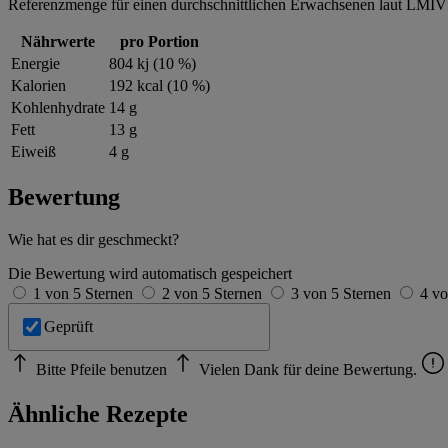
Referenzmenge für einen durchschnittlichen Erwachsenen laut LMIV 
Nährwerte
pro Portion
Energie
804 kj (10 %)
Kalorien
192 kcal (10 %)
Kohlenhydrate
14 g
Fett
13 g
Eiweiß
4 g
Bewertung
Wie hat es dir geschmeckt?
Die Bewertung wird automatisch gespeichert
1 von 5 Sternen
2 von 5 Sternen
3 von 5 Sternen
4 vo
Geprüft
Bitte Pfeile benutzen
Vielen Dank für deine Bewertung.
Ähnliche Rezepte