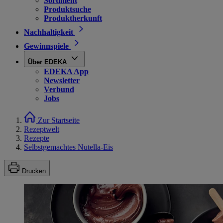
Sortiment
Produktsuche
Produktherkunft
Nachhaltigkeit
Gewinnspiele
Über EDEKA
EDEKA App
Newsletter
Verbund
Jobs
Zur Startseite
Rezeptwelt
Rezepte
Selbstgemachtes Nutella-Eis
Drucken