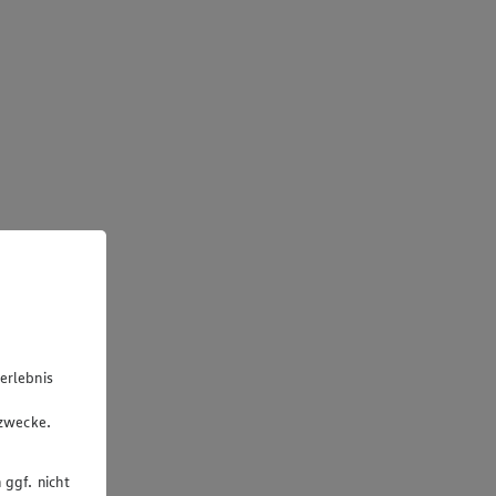
erlebnis
u
gzwecke.
 ggf. nicht