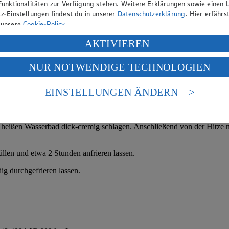
Funktionalitäten zur Verfügung stehen. Weitere Erklärungen sowie einen L
z-Einstellungen findest du in unserer
Datenschutzerklärung
. Hier erfährs
 unsere
Cookie-Policy
.
ung deiner personenbezogenen Daten in den USA durch Facebook und Yo
AKTIVIEREN
f „Aktivieren“ klickst, willigst du im Sinne des Art. 49 Abs. 1 Satz 1 lit
NUR NOTWENDIGE TECHNOLOGIEN
deine Daten in den USA verarbeitet werden. Der EuGH sieht die USA als 
 europäischen Standards nicht angemessenen Datenschutzniveau an. Es b
es Zugriffs durch US-amerikanische Behörden.
EINSTELLUNGEN ÄNDERN
nen zum Herausgeber der Seite findest du im
Impressum
heißen Wasserbad dick-cremig schlagen. Anschließend von der Hitze n
üllen und etwa 2 Stunden anfrieren lassen.
ig durchgefrieren lassen.