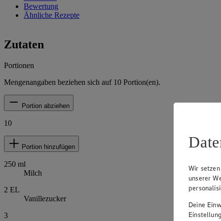
Bewertung
Ähnliche Rezepte
Zutaten
Portionen
Mengenangaben beziehen sich auf
10
Portion(en).
Portion abziehen
10
Date
Portion hinzufügen
250
ml
Wir setzen
Milch
unserer We
personalis
2
EL
Vanillezucker
Deine Einwi
Einstellun
3