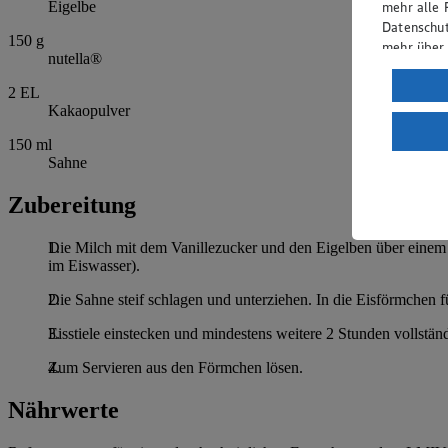
mehr alle 
Eigelbe
Datenschut
150
g
mehr über
nutella®
Verarbeit
2
EL
Kakaopulver
Wenn du au
ein, dass 
150
ml
einem nach
Sahne
Risiko ein
Zubereitung
Informatio
Die Milch mit dem Vanillezucker und den Eigelben über einem 
im Eiswasser).
Die Sahne steif schlagen und unterziehen. In die Eisförmchen f
Eisstiele einstecken und mindestens weitere 2 Stunden vollständ
Zum Servieren aus den Förmchen lösen.
Nährwerte