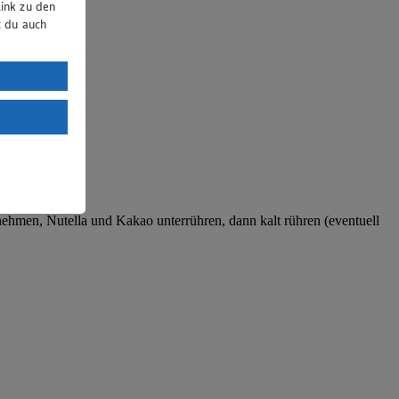
ink zu den
t du auch
uTube:
. a) DSGVO
Land mit
esteht das
ehmen, Nutella und Kakao unterrühren, dann kalt rühren (eventuell