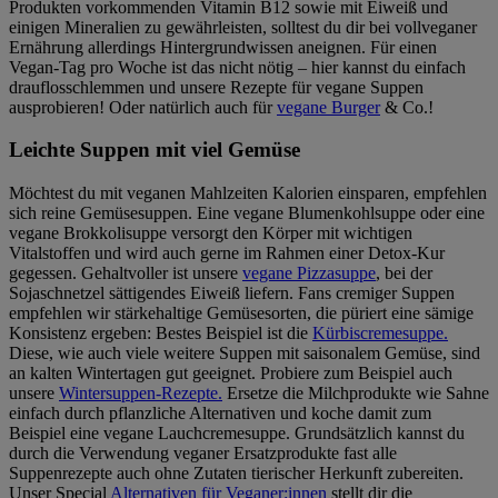
Produkten vorkommenden Vitamin B12 sowie mit Eiweiß und
einigen Mineralien zu gewährleisten, solltest du dir bei vollveganer
Ernährung allerdings Hintergrundwissen aneignen. Für einen
Vegan-Tag pro Woche ist das nicht nötig – hier kannst du einfach
drauflosschlemmen und unsere Rezepte für vegane Suppen
ausprobieren! Oder natürlich auch für
vegane Burger
& Co.!
Leichte Suppen mit viel Gemüse
Möchtest du mit veganen Mahlzeiten Kalorien einsparen, empfehlen
sich reine Gemüsesuppen. Eine vegane Blumenkohlsuppe oder eine
vegane Brokkolisuppe versorgt den Körper mit wichtigen
Vitalstoffen und wird auch gerne im Rahmen einer Detox-Kur
gegessen. Gehaltvoller ist unsere
vegane Pizzasuppe
, bei der
Sojaschnetzel sättigendes Eiweiß liefern. Fans cremiger Suppen
empfehlen wir stärkehaltige Gemüsesorten, die püriert eine sämige
Konsistenz ergeben: Bestes Beispiel ist die
Kürbiscremesuppe.
Diese, wie auch viele weitere Suppen mit saisonalem Gemüse, sind
an kalten Wintertagen gut geeignet. Probiere zum Beispiel auch
unsere
Wintersuppen-Rezepte.
Ersetze die Milchprodukte wie Sahne
einfach durch pflanzliche Alternativen und koche damit zum
Beispiel eine vegane Lauchcremesuppe. Grundsätzlich kannst du
durch die Verwendung veganer Ersatzprodukte fast alle
Suppenrezepte auch ohne Zutaten tierischer Herkunft zubereiten.
Unser Special
Alternativen für Veganer:innen
stellt dir die