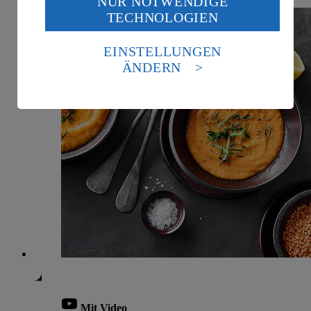
NUR NOTWENDIGE
Wenn du auf „Aktivieren“ klickst, willigst du im Sinne
TECHNOLOGIEN
des Art. 49 Abs. 1 Satz 1 lit. a) DSGVO ein, dass deine
Daten in den USA verarbeitet werden. Der EuGH sieht
die USA als Land mit einem nach europäischen
EINSTELLUNGEN
Standards nicht angemessenen Datenschutzniveau an.
ÄNDERN
Es besteht das Risiko eines Zugriffs durch US-
amerikanische Behörden.
Informationen zum Herausgeber der Seite findest du
im
Impressum
Mit Video