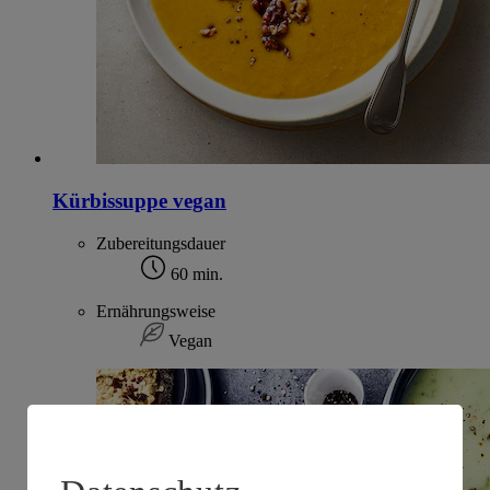
Kürbissuppe vegan
Zubereitungsdauer
60 min.
Ernährungsweise
Vegan