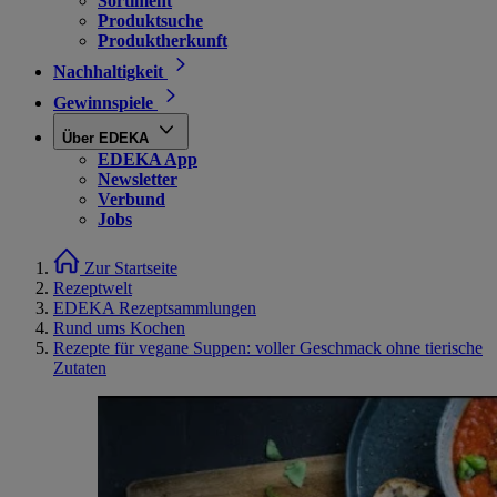
Sortiment
Produktsuche
Produktherkunft
Nachhaltigkeit
Gewinnspiele
Über EDEKA
EDEKA App
Newsletter
Verbund
Jobs
Zur Startseite
Rezeptwelt
EDEKA Rezeptsammlungen
Rund ums Kochen
Rezepte für vegane Suppen: voller Geschmack ohne tierische
Zutaten