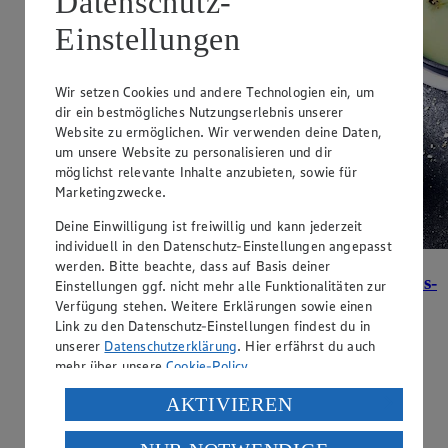
Datenschutz-
Einstellungen
Wir setzen Cookies und andere Technologien ein, um
dir ein bestmögliches Nutzungserlebnis unserer
Website zu ermöglichen. Wir verwenden deine Daten,
um unsere Website zu personalisieren und dir
möglichst relevante Inhalte anzubieten, sowie für
Marketingzwecke.
Deine Einwilligung ist freiwillig und kann jederzeit
individuell in den Datenschutz-Einstellungen angepasst
werden. Bitte beachte, dass auf Basis deiner
Blumenkohl-Broccolicremesuppe mit Hummus-
Einstellungen ggf. nicht mehr alle Funktionalitäten zur
Crostini
Verfügung stehen. Weitere Erklärungen sowie einen
Link zu den Datenschutz-Einstellungen findest du in
Zubereitungsdauer
unserer
Datenschutzerklärung
. Hier erfährst du auch
mehr über unsere
Cookie-Policy
.
25 min.
Verarbeitung deiner personenbezogenen Daten in den
AKTIVIEREN
Ernährungsweise
USA durch Facebook und YouTube:
Vegetarisch