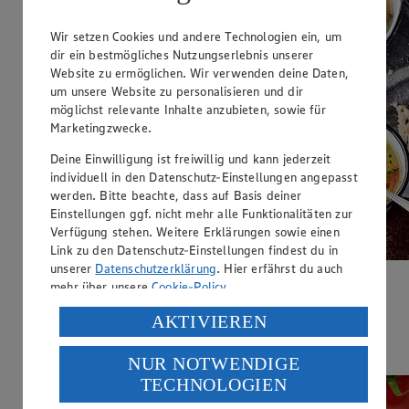
Wir setzen Cookies und andere Technologien ein, um
dir ein bestmögliches Nutzungserlebnis unserer
Website zu ermöglichen. Wir verwenden deine Daten,
um unsere Website zu personalisieren und dir
möglichst relevante Inhalte anzubieten, sowie für
Marketingzwecke.
Deine Einwilligung ist freiwillig und kann jederzeit
individuell in den Datenschutz-Einstellungen angepasst
werden. Bitte beachte, dass auf Basis deiner
Einstellungen ggf. nicht mehr alle Funktionalitäten zur
Verfügung stehen. Weitere Erklärungen sowie einen
Link zu den Datenschutz-Einstellungen findest du in
unserer
Datenschutzerklärung
. Hier erfährst du auch
mehr über unsere
Cookie-Policy
.
Hähnchen-Suppe
Verarbeitung deiner personenbezogenen Daten in den
AKTIVIEREN
Zubereitungsdauer
USA durch Facebook und YouTube:
30 min.
NUR NOTWENDIGE
Wenn du auf „Aktivieren“ klickst, willigst du im Sinne
TECHNOLOGIEN
des Art. 49 Abs. 1 Satz 1 lit. a) DSGVO ein, dass deine
Daten in den USA verarbeitet werden. Der EuGH sieht