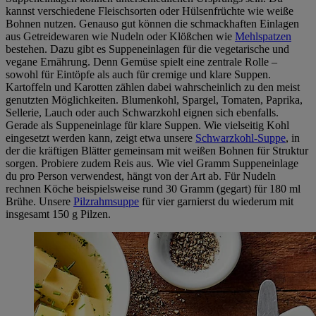
kannst verschiedene Fleischsorten oder Hülsenfrüchte wie weiße
Bohnen nutzen. Genauso gut können die schmackhaften Einlagen
aus Getreidewaren wie Nudeln oder Klößchen wie
Mehlspatzen
bestehen. Dazu gibt es Suppeneinlagen für die vegetarische und
vegane Ernährung. Denn Gemüse spielt eine zentrale Rolle –
sowohl für Eintöpfe als auch für cremige und klare Suppen.
Kartoffeln und Karotten zählen dabei wahrscheinlich zu den meist
genutzten Möglichkeiten. Blumenkohl, Spargel, Tomaten, Paprika,
Sellerie, Lauch oder auch Schwarzkohl eignen sich ebenfalls.
Gerade als Suppeneinlage für klare Suppen. Wie vielseitig Kohl
eingesetzt werden kann, zeigt etwa unsere
Schwarzkohl-Suppe
, in
der die kräftigen Blätter gemeinsam mit weißen Bohnen für Struktur
sorgen. Probiere zudem Reis aus. Wie viel Gramm Suppeneinlage
du pro Person verwendest, hängt von der Art ab. Für Nudeln
rechnen Köche beispielsweise rund 30 Gramm (gegart) für 180 ml
Brühe. Unsere
Pilzrahmsuppe
für vier garnierst du wiederum mit
insgesamt 150 g Pilzen.