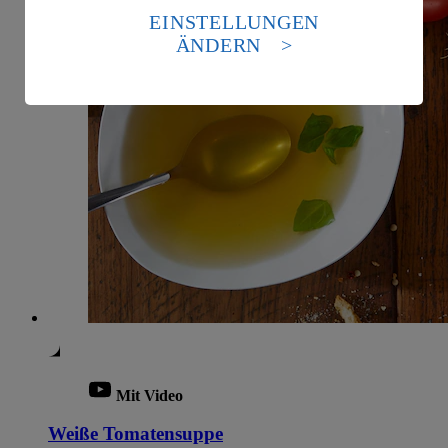
die USA als Land mit einem nach europäischen
EINSTELLUNGEN
Standards nicht angemessenen Datenschutzniveau an.
ÄNDERN
Es besteht das Risiko eines Zugriffs durch US-
amerikanische Behörden.
Informationen zum Herausgeber der Seite findest du
im
Impressum
Mit Video
Weiße Tomatensuppe