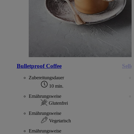
Bulletproof Coffee
Selle
Zubereitungsdauer
10 min.
Ernährungsweise
Glutenfrei
Ernährungsweise
Vegetarisch
Ernährungsweise