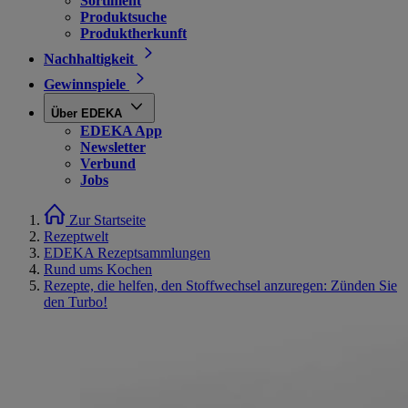
Sortiment
Produktsuche
Produktherkunft
Nachhaltigkeit
Gewinnspiele
Über EDEKA
EDEKA App
Newsletter
Verbund
Jobs
Zur Startseite
Rezeptwelt
EDEKA Rezeptsammlungen
Rund ums Kochen
Rezepte, die helfen, den Stoffwechsel anzuregen: Zünden Sie
den Turbo!