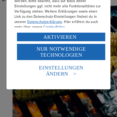
werden. Bitte beachte, dass auf Basis deiner
Einstellungen ggf. nicht mehr alle Funktionalitäten zur
Verfügung stehen. Weitere Erklärungen sowie einen
Link zu den Datenschutz-Einstellungen findest du in
unserer
Datenschutzerklärung
. Hier erfährst du auch
mehr über unsere
Cookie-Policy
.
Verarbeitung deiner personenbezogenen Daten in den
AKTIVIEREN
USA durch Facebook und YouTube:
NUR NOTWENDIGE
Wenn du auf „Aktivieren“ klickst, willigst du im Sinne
TECHNOLOGIEN
des Art. 49 Abs. 1 Satz 1 lit. a) DSGVO ein, dass deine
Daten in den USA verarbeitet werden. Der EuGH sieht
die USA als Land mit einem nach europäischen
EINSTELLUNGEN
Standards nicht angemessenen Datenschutzniveau an.
ÄNDERN
Es besteht das Risiko eines Zugriffs durch US-
amerikanische Behörden.
Informationen zum Herausgeber der Seite findest du
im
Impressum